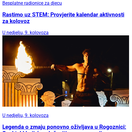
Besplatne radionice za djecu
Rastimo uz STEM: Provjerite kalendar aktivnosti
za kolovoz
U nedjelju, 9. kolovoza
U nedjelju, 9. kolovoza
Legenda o zmaju ponovno oživljava u Rogoznici: