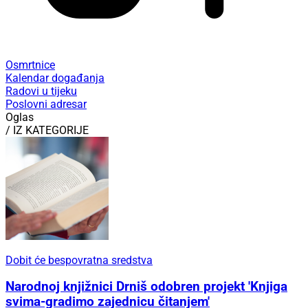
Osmrtnice
Kalendar događanja
Radovi u tijeku
Poslovni adresar
Oglas
/ IZ KATEGORIJE
Dobit će bespovratna sredstva
Narodnoj knjižnici Drniš odobren projekt 'Knjiga
svima-gradimo zajednicu čitanjem'