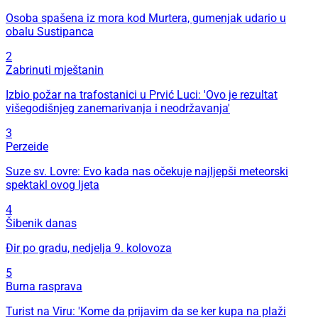
Osoba spašena iz mora kod Murtera, gumenjak udario u
obalu Sustipanca
2
Zabrinuti mještanin
Izbio požar na trafostanici u Prvić Luci: 'Ovo je rezultat
višegodišnjeg zanemarivanja i neodržavanja'
3
Perzeide
Suze sv. Lovre: Evo kada nas očekuje najljepši meteorski
spektakl ovog ljeta
4
Šibenik danas
Đir po gradu, nedjelja 9. kolovoza
5
Burna rasprava
Turist na Viru: 'Kome da prijavim da se ker kupa na plaži