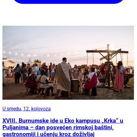
U srijedu, 12. kolovoza
XVIII. Burnumske ide u Eko kampusu „Krka“ u
Puljanima – dan posvećen rimskoj baštini,
gastronomiji i učenju kroz doživljaj