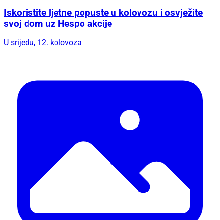
Iskoristite ljetne popuste u kolovozu i osvježite
svoj dom uz Hespo akcije
U srijedu, 12. kolovoza