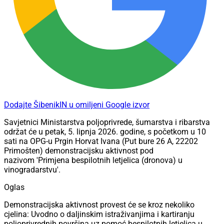
Dodajte ŠibenikIN u omiljeni Google izvor
Savjetnici Ministarstva poljoprivrede, šumarstva i ribarstva
održat će u petak, 5. lipnja 2026. godine, s početkom u 10
sati na OPG-u Prgin Horvat Ivana (Put bure 26 A, 22202
Primošten) demonstracijsku aktivnost pod
nazivom 'Primjena bespilotnih letjelica (dronova) u
vinogradarstvu'.
Oglas
Demonstracijska aktivnost provest će se kroz nekoliko
cjelina: Uvodno o daljinskim istraživanjima i kartiranju
poljoprivrednih površina uz pomoć bespilotnih letjelica u