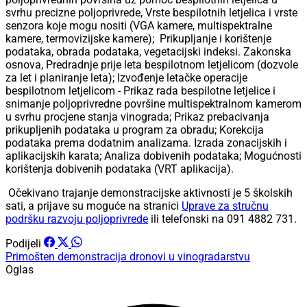
svrhu precizne poljoprivrede, Vrste bespilotnih letjelica i vrste
senzora koje mogu nositi (VGA kamere, multispektralne
kamere, termovizijske kamere); Prikupljanje i korištenje
podataka, obrada podataka, vegetacijski indeksi. Zakonska
osnova, Predradnje prije leta bespilotnom letjelicom (dozvole
za let i planiranje leta); Izvođenje letačke operacije
bespilotnom letjelicom - Prikaz rada bespilotne letjelice i
snimanje poljoprivredne površine multispektralnom kamerom
u svrhu procjene stanja vinograda; Prikaz prebacivanja
prikupljenih podataka u program za obradu; Korekcija
podataka prema dodatnim analizama. Izrada zonacijskih i
aplikacijskih karata; Analiza dobivenih podataka; Mogućnosti
korištenja dobivenih podataka (VRT aplikacija).
Očekivano trajanje demonstracijske aktivnosti je 5 školskih
sati, a prijave su moguće na stranici
Uprave za stručnu
podršku razvoju poljoprivrede
ili telefonski na 091 4882 731.
Podijeli
Primošten
demonstracija
dronovi u vinogradarstvu
Oglas