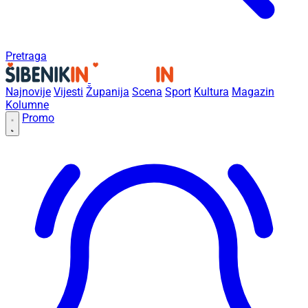
Pretraga
Najnovije
Vijesti
Županija
Scena
Sport
Kultura
Magazin
Kolumne
Promo