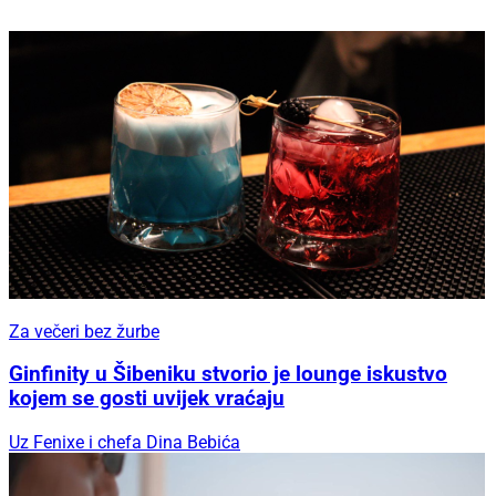
Za večeri bez žurbe
Ginfinity u Šibeniku stvorio je lounge iskustvo
kojem se gosti uvijek vraćaju
Uz Fenixe i chefa Dina Bebića