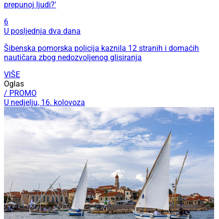
prepunoj ljudi?'
6
U posljednja dva dana
Šibenska pomorska policija kaznila 12 stranih i domaćih
nautičara zbog nedozvoljenog glisiranja
VIŠE
Oglas
/ PROMO
U nedjelju, 16. kolovoza