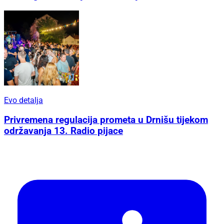
Evo detalja
Privremena regulacija prometa u Drnišu tijekom
održavanja 13. Radio pijace