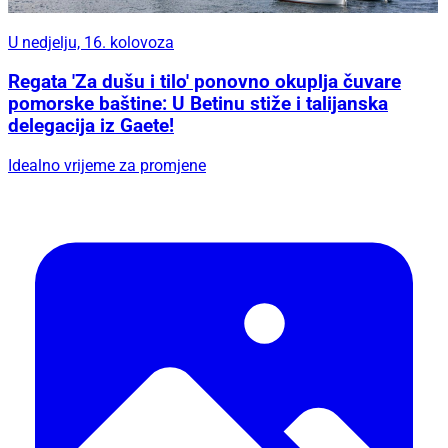
U nedjelju, 16. kolovoza
Regata 'Za dušu i tilo' ponovno okuplja čuvare
pomorske baštine: U Betinu stiže i talijanska
delegacija iz Gaete!
Idealno vrijeme za promjene