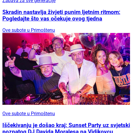
Zabava za sve generacije
Skradin nastavlja živjeti punim ljetnim ritmom:
Pogledajte što vas očekuje ovog tjedna
Ove subote u Primoštenu
Ove subote u Primoštenu
Iščekivanju je došao kraj: Sunset Party uz svjetski
poznatog DJ Davida Moralesa na Vidikovcu