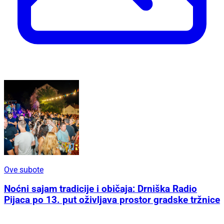
Ove subote
Noćni sajam tradicije i običaja: Drniška Radio
Pijaca po 13. put oživljava prostor gradske tržnice