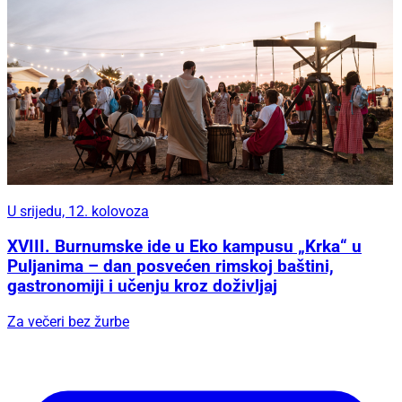
U srijedu, 12. kolovoza
XVIII. Burnumske ide u Eko kampusu „Krka“ u
Puljanima – dan posvećen rimskoj baštini,
gastronomiji i učenju kroz doživljaj
Za večeri bez žurbe