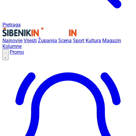
Pretraga
Najnovije
Vijesti
Županija
Scena
Sport
Kultura
Magazin
Kolumne
Promo