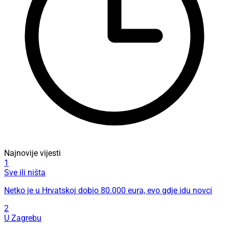
Najnovije vijesti
1
Sve ili ništa
Netko je u Hrvatskoj dobio 80.000 eura, evo gdje idu novci
2
U Zagrebu