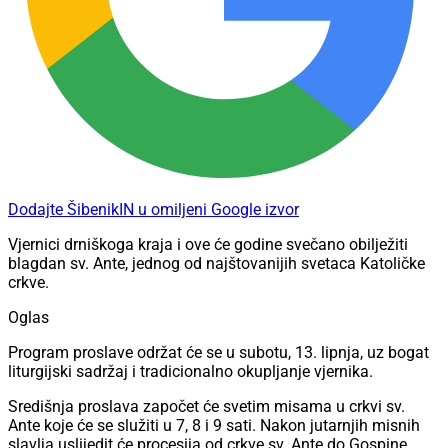
Dodajte ŠibenikIN u omiljeni Google izvor
Vjernici drniškoga kraja i ove će godine svečano obilježiti
blagdan sv. Ante, jednog od najštovanijih svetaca Katoličke
crkve.
Oglas
Program proslave održat će se u subotu, 13. lipnja, uz bogat
liturgijski sadržaj i tradicionalno okupljanje vjernika.
Središnja proslava započet će svetim misama u crkvi sv.
Ante koje će se služiti u 7, 8 i 9 sati. Nakon jutarnjih misnih
slavlja uslijedit će procesija od crkve sv. Ante do Gospine