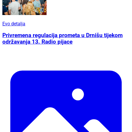
Evo detalja
Privremena regulacija prometa u Drnišu tijekom
održavanja 13. Radio pijace