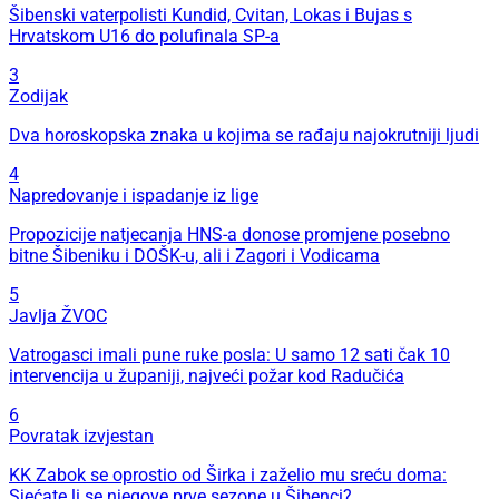
Šibenski vaterpolisti Kundid, Cvitan, Lokas i Bujas s
Hrvatskom U16 do polufinala SP-a
3
Zodijak
Dva horoskopska znaka u kojima se rađaju najokrutniji ljudi
4
Napredovanje i ispadanje iz lige
Propozicije natjecanja HNS-a donose promjene posebno
bitne Šibeniku i DOŠK-u, ali i Zagori i Vodicama
5
Javlja ŽVOC
Vatrogasci imali pune ruke posla: U samo 12 sati čak 10
intervencija u županiji, najveći požar kod Radučića
6
Povratak izvjestan
KK Zabok se oprostio od Širka i zaželio mu sreću doma:
Sjećate li se njegove prve sezone u Šibenci?