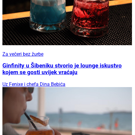
Za večeri bez žurbe
Ginfinity u Šibeniku stvorio je lounge iskustvo
kojem se gosti uvijek vraćaju
Uz Fenixe i chefa Dina Bebića