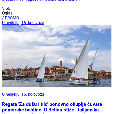
VIŠE
Oglas
/ PROMO
U nedjelju, 16. kolovoza
U nedjelju, 16. kolovoza
Regata 'Za dušu i tilo' ponovno okuplja čuvare
pomorske baštine: U Betinu stiže i talijanska