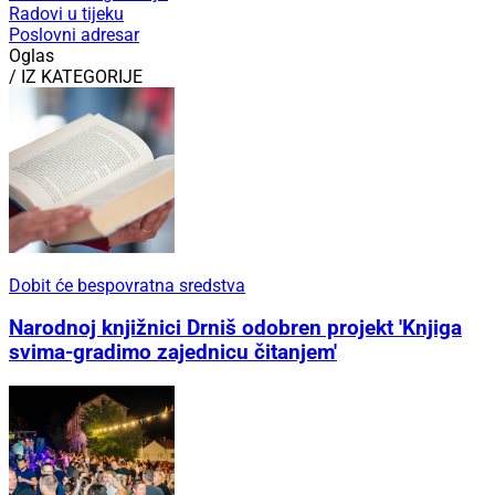
Radovi u tijeku
Poslovni adresar
Oglas
/ IZ KATEGORIJE
Dobit će bespovratna sredstva
Narodnoj knjižnici Drniš odobren projekt 'Knjiga
svima-gradimo zajednicu čitanjem'