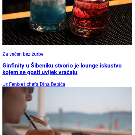
Za večeri bez žurbe
Ginfinity u Šibeniku stvorio je lounge iskustvo
kojem se gosti uvijek vraćaju
Uz Fenixe i chefa Dina Bebića