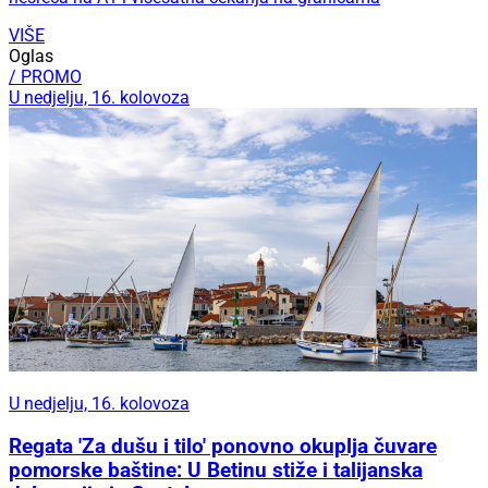
VIŠE
Oglas
/ PROMO
U nedjelju, 16. kolovoza
U nedjelju, 16. kolovoza
Regata 'Za dušu i tilo' ponovno okuplja čuvare
pomorske baštine: U Betinu stiže i talijanska