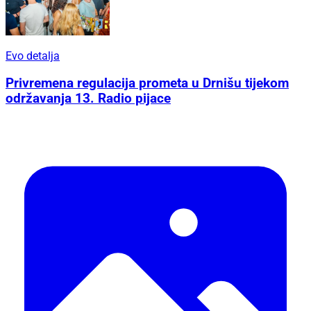
Evo detalja
Privremena regulacija prometa u Drnišu tijekom
održavanja 13. Radio pijace