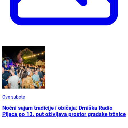
Ove subote
Noćni sajam tradicije i običaja: Drniška Radio
Pijaca po 13. put oživljava prostor gradske tržnice