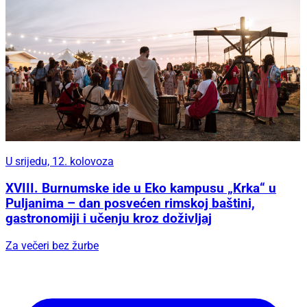
U srijedu, 12. kolovoza
XVIII. Burnumske ide u Eko kampusu „Krka“ u
Puljanima – dan posvećen rimskoj baštini,
gastronomiji i učenju kroz doživljaj
Za večeri bez žurbe