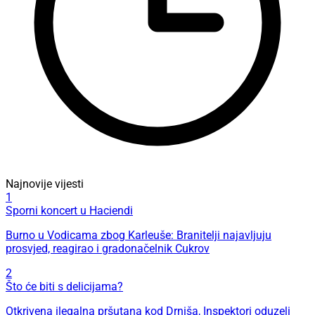
Najnovije vijesti
1
Sporni koncert u Haciendi
Burno u Vodicama zbog Karleuše: Branitelji najavljuju
prosvjed, reagirao i gradonačelnik Cukrov
2
Što će biti s delicijama?
Otkrivena ilegalna pršutana kod Drniša, Inspektori oduzeli