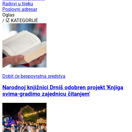
Radovi u tijeku
Poslovni adresar
Oglas
/ IZ KATEGORIJE
Dobit će bespovratna sredstva
Narodnoj knjižnici Drniš odobren projekt 'Knjiga
svima-gradimo zajednicu čitanjem'