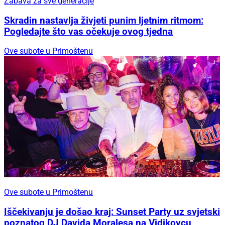
Zabava za sve generacije
Skradin nastavlja živjeti punim ljetnim ritmom:
Pogledajte što vas očekuje ovog tjedna
Ove subote u Primoštenu
Ove subote u Primoštenu
Iščekivanju je došao kraj: Sunset Party uz svjetski
poznatog DJ Davida Moralesa na Vidikovcu