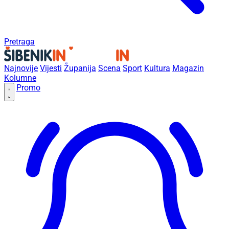
Pretraga
Najnovije
Vijesti
Županija
Scena
Sport
Kultura
Magazin
Kolumne
Promo