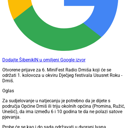
Dodajte ŠibenikIN u omiljeni Google izvor
Otvorene prijave za 6. MiniFest Radio Drniša koji će se
održati 1. kolovoza u okviru Dječjeg festivala Ususret Roku -
Drniš.
Oglas
Za sudjelovanje u natjecanju je potrebno da je dijete s
područja Općine Drniš ili triju okolnih općina (Promina, Ružić,
Unešić), da ima između 6 i 10 godina te da ne polazi satove
pjevanja.
Probe će se kao i do sada održavati u dvorani Ivana