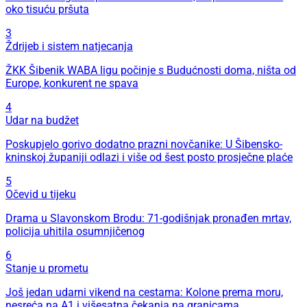
oko tisuću pršuta
3
Ždrijeb i sistem natjecanja
ŽKK Šibenik WABA ligu počinje s Budućnosti doma, ništa od
Europe, konkurent ne spava
4
Udar na budžet
Poskupjelo gorivo dodatno prazni novčanike: U Šibensko-
kninskoj županiji odlazi i više od šest posto prosječne plaće
5
Očevid u tijeku
Drama u Slavonskom Brodu: 71-godišnjak pronađen mrtav,
policija uhitila osumnjičenog
6
Stanje u prometu
Još jedan udarni vikend na cestama: Kolone prema moru,
nesreća na A1 i višesatna čekanja na granicama