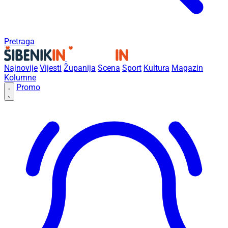
Pretraga
Najnovije
Vijesti
Županija
Scena
Sport
Kultura
Magazin
Kolumne
Promo