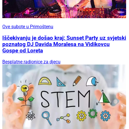
Ove subote u Primoštenu
Ove subote u Primoštenu
Iščekivanju je došao kraj: Sunset Party uz svjetski
poznatog DJ Davida Moralesa na Vidikovcu
Gospe od Loreta
Besplatne radionice za djecu