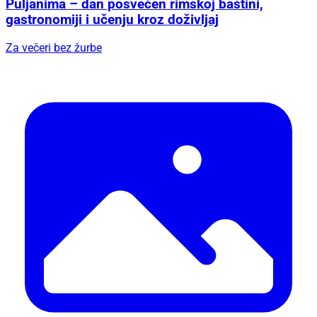
U srijedu, 12. kolovoza
XVIII. Burnumske ide u Eko kampusu „Krka“ u
Puljanima – dan posvećen rimskoj baštini,
gastronomiji i učenju kroz doživljaj
Za večeri bez žurbe