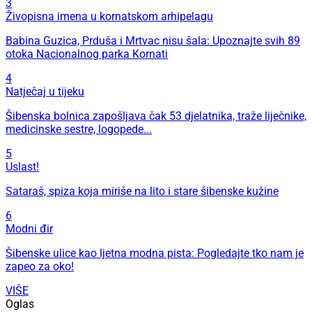
3
Živopisna imena u kornatskom arhipelagu
Babina Guzica, Prduša i Mrtvac nisu šala: Upoznajte svih 89
otoka Nacionalnog parka Kornati
4
Natječaj u tijeku
Šibenska bolnica zapošljava čak 53 djelatnika, traže liječnike,
medicinske sestre, logopede...
5
Uslast!
Sataraš, spiza koja miriše na lito i stare šibenske kužine
6
Modni đir
Šibenske ulice kao ljetna modna pista: Pogledajte tko nam je
zapeo za oko!
VIŠE
Oglas