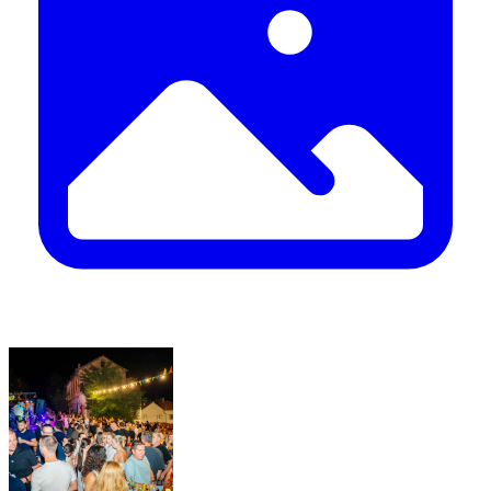
Evo detalja
Privremena regulacija prometa u Drnišu tijekom
održavanja 13. Radio pijace