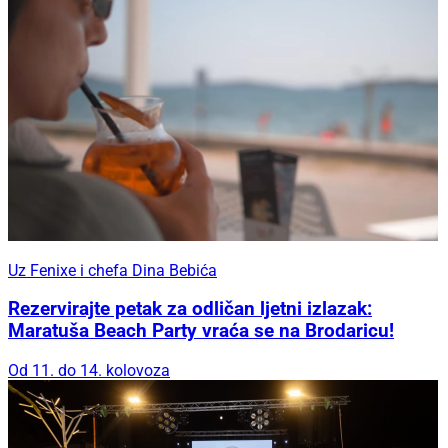
Za večeri bez žurbe
Ginfinity u Šibeniku stvorio je lounge iskustvo
kojem se gosti uvijek vraćaju
Uz Fenixe i chefa Dina Bebića