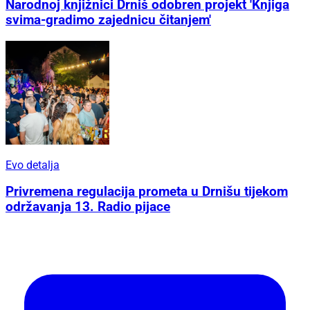
/ IZ KATEGORIJE
Dobit će bespovratna sredstva
Narodnoj knjižnici Drniš odobren projekt 'Knjiga
svima-gradimo zajednicu čitanjem'