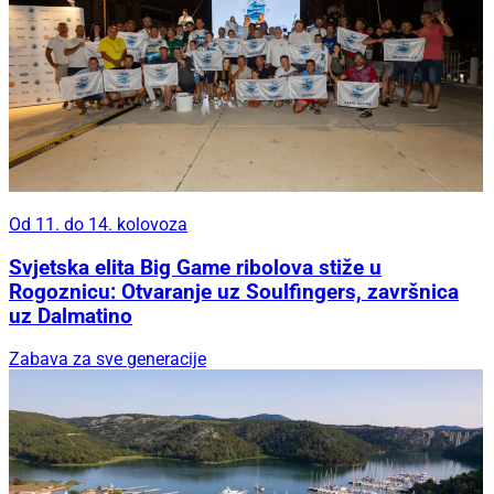
Uz Fenixe i chefa Dina Bebića
Rezervirajte petak za odličan ljetni izlazak:
Maratuša Beach Party vraća se na Brodaricu!
Od 11. do 14. kolovoza
Od 11. do 14. kolovoza