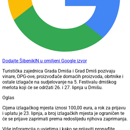
Dodajte ŠibenikIN u omiljeni Google izvor
Turistička zajednica Grada Drniša i Grad Drniš pozivaju
vinare, OPG-ove, proizvođače domaćih proizvoda, obrtnike i
ostale izlagače na sudjelovanje na 5. Festivalu drniškog
merlota koji će se održati 26. i 27. lipnja u Drnišu.
Oglas
Cijena izlagačkog mjesta iznosi 100,00 eura, a rok za prijavu
i uplatu je 23. lipnja, a broj izlagačkih mjesta je ograničen te
će se prijave zaprimati prema redoslijedu njihova zaprimanja.
Više inforamcija o uvjetima i kako se prijaviti pronađite