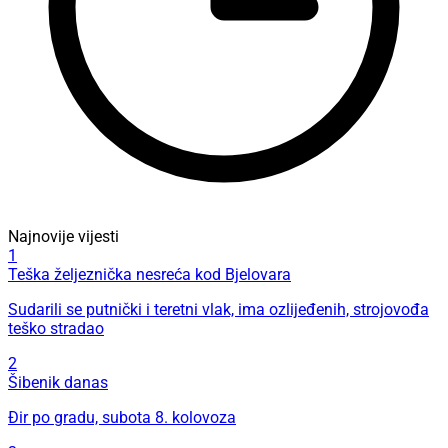
Najnovije vijesti
1
Teška željeznička nesreća kod Bjelovara
Sudarili se putnički i teretni vlak, ima ozlijeđenih, strojovođa
teško stradao
2
Šibenik danas
Đir po gradu, subota 8. kolovoza