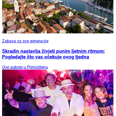
Svjetska elita Big Game ribolova stiže u
Rogoznicu: Otvaranje uz Soulfingers, završnica
uz Dalmatino
Zabava za sve generacije
Zabava za sve generacije
Skradin nastavlja živjeti punim ljetnim ritmom:
Pogledajte što vas očekuje ovog tjedna