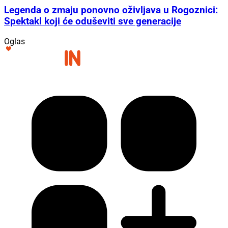
U nedjelju, 9. kolovoza
Legenda o zmaju ponovno oživljava u Rogoznici:
Spektakl koji će oduševiti sve generacije
Oglas