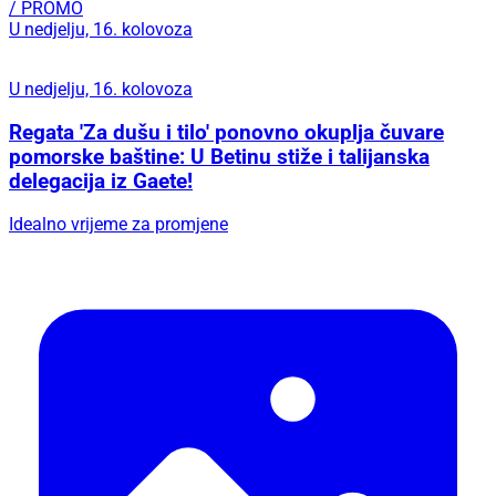
/ PROMO
U nedjelju, 16. kolovoza
U nedjelju, 16. kolovoza
Regata 'Za dušu i tilo' ponovno okuplja čuvare
pomorske baštine: U Betinu stiže i talijanska
delegacija iz Gaete!
Idealno vrijeme za promjene