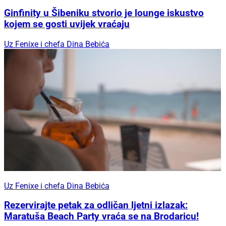
Ginfinity u Šibeniku stvorio je lounge iskustvo
kojem se gosti uvijek vraćaju
Uz Fenixe i chefa Dina Bebića
Uz Fenixe i chefa Dina Bebića
Rezervirajte petak za odličan ljetni izlazak:
Maratuša Beach Party vraća se na Brodaricu!