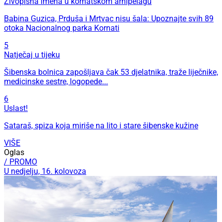
Živopisna imena u kornatskom arhipelagu
Babina Guzica, Prduša i Mrtvac nisu šala: Upoznajte svih 89
otoka Nacionalnog parka Kornati
5
Natječaj u tijeku
Šibenska bolnica zapošljava čak 53 djelatnika, traže liječnike,
medicinske sestre, logopede...
6
Uslast!
Sataraš, spiza koja miriše na lito i stare šibenske kužine
VIŠE
Oglas
/ PROMO
U nedjelju, 16. kolovoza