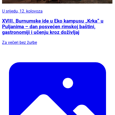
U srijedu, 12. kolovoza
XVIII. Burnumske ide u Eko kampusu „Krka“ u
Puljanima – dan posvećen rimskoj baštini,
gastronomiji i učenju kroz doživljaj
Za večeri bez žurbe