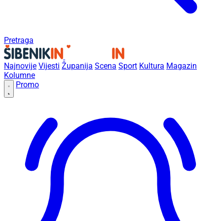
Pretraga
Najnovije
Vijesti
Županija
Scena
Sport
Kultura
Magazin
Kolumne
Promo