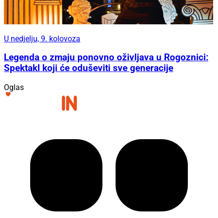
U nedjelju, 9. kolovoza
Legenda o zmaju ponovno oživljava u Rogoznici:
Spektakl koji će oduševiti sve generacije
Oglas