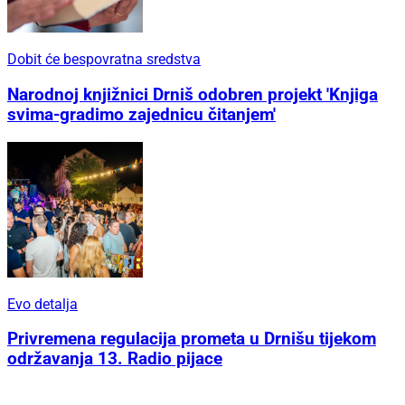
Dobit će bespovratna sredstva
Narodnoj knjižnici Drniš odobren projekt 'Knjiga
svima-gradimo zajednicu čitanjem'
Evo detalja
Privremena regulacija prometa u Drnišu tijekom
održavanja 13. Radio pijace