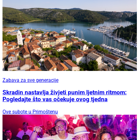
Zabava za sve generacije
Skradin nastavlja živjeti punim ljetnim ritmom:
Pogledajte što vas očekuje ovog tjedna
Ove subote u Primoštenu