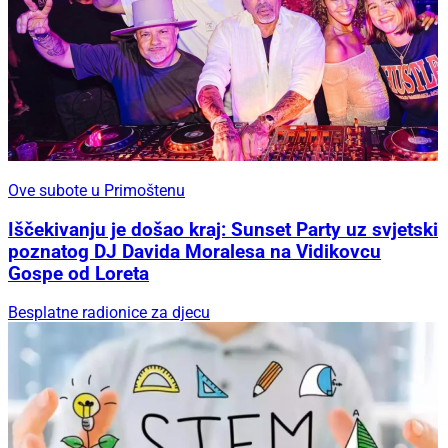
Ove subote u Primoštenu
Iščekivanju je došao kraj: Sunset Party uz svjetski
poznatog DJ Davida Moralesa na Vidikovcu
Gospe od Loreta
Besplatne radionice za djecu