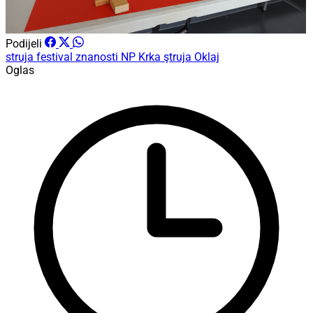
Podijeli
struja
festival znanosti
NP Krka
ştruja
Oklaj
Oglas