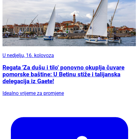
U nedjelju, 16. kolovoza
Regata 'Za dušu i tilo' ponovno okuplja čuvare
pomorske baštine: U Betinu stiže i talijanska
delegacija iz Gaete!
Idealno vrijeme za promjene