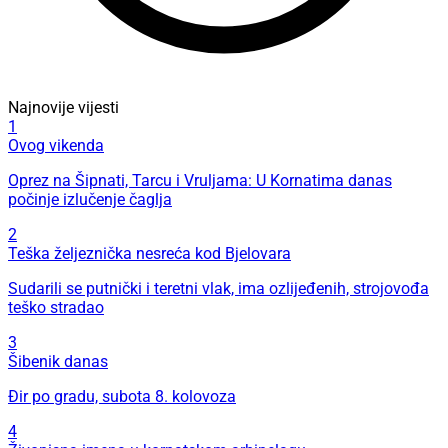
Najnovije vijesti
1
Ovog vikenda
Oprez na Šipnati, Tarcu i Vruljama: U Kornatima danas
počinje izlučenje čaglja
2
Teška željeznička nesreća kod Bjelovara
Sudarili se putnički i teretni vlak, ima ozlijeđenih, strojovođa
teško stradao
3
Šibenik danas
Đir po gradu, subota 8. kolovoza
4