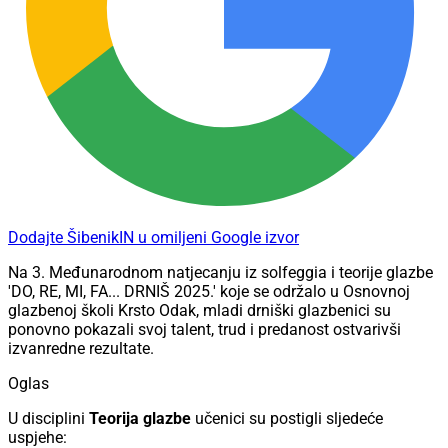
Dodajte ŠibenikIN u omiljeni Google izvor
Na 3. Međunarodnom natjecanju iz solfeggia i teorije glazbe
'DO, RE, MI, FA... DRNIŠ 2025.' koje se održalo u Osnovnoj
glazbenoj školi Krsto Odak, mladi drniški glazbenici su
ponovno pokazali svoj talent, trud i predanost ostvarivši
izvanredne rezultate.
Oglas
U disciplini
Teorija glazbe
učenici su postigli sljedeće
uspjehe: