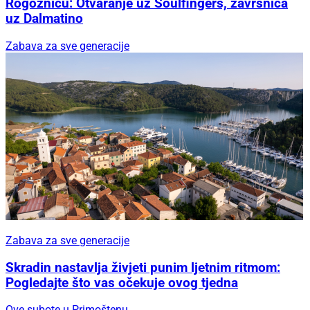
Rogoznicu: Otvaranje uz Soulfingers, završnica
uz Dalmatino
Zabava za sve generacije
Zabava za sve generacije
Skradin nastavlja živjeti punim ljetnim ritmom:
Pogledajte što vas očekuje ovog tjedna
Ove subote u Primoštenu