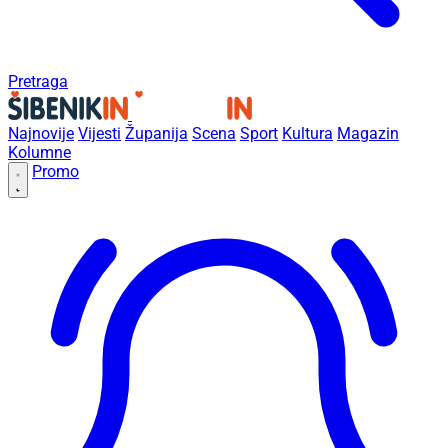
Pretraga
Najnovije
Vijesti
Županija
Scena
Sport
Kultura
Magazin
Kolumne
Promo