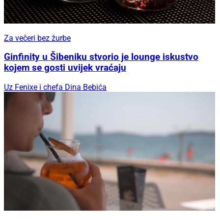
Za večeri bez žurbe
Ginfinity u Šibeniku stvorio je lounge iskustvo
kojem se gosti uvijek vraćaju
Uz Fenixe i chefa Dina Bebića