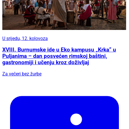
U srijedu, 12. kolovoza
XVIII. Burnumske ide u Eko kampusu „Krka“ u
Puljanima – dan posvećen rimskoj baštini,
gastronomiji i učenju kroz doživljaj
Za večeri bez žurbe