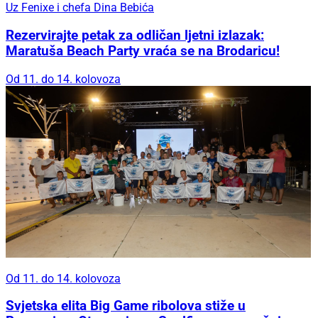
Uz Fenixe i chefa Dina Bebića
Rezervirajte petak za odličan ljetni izlazak:
Maratuša Beach Party vraća se na Brodaricu!
Od 11. do 14. kolovoza
Od 11. do 14. kolovoza
Svjetska elita Big Game ribolova stiže u