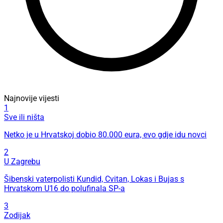
Najnovije vijesti
1
Sve ili ništa
Netko je u Hrvatskoj dobio 80.000 eura, evo gdje idu novci
2
U Zagrebu
Šibenski vaterpolisti Kundid, Cvitan, Lokas i Bujas s
Hrvatskom U16 do polufinala SP-a
3
Zodijak