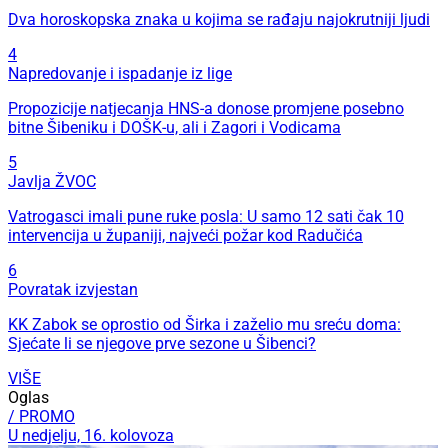
Dva horoskopska znaka u kojima se rađaju najokrutniji ljudi
4
Napredovanje i ispadanje iz lige
Propozicije natjecanja HNS-a donose promjene posebno
bitne Šibeniku i DOŠK-u, ali i Zagori i Vodicama
5
Javlja ŽVOC
Vatrogasci imali pune ruke posla: U samo 12 sati čak 10
intervencija u županiji, najveći požar kod Radučića
6
Povratak izvjestan
KK Zabok se oprostio od Širka i zaželio mu sreću doma:
Sjećate li se njegove prve sezone u Šibenci?
VIŠE
Oglas
/ PROMO
U nedjelju, 16. kolovoza