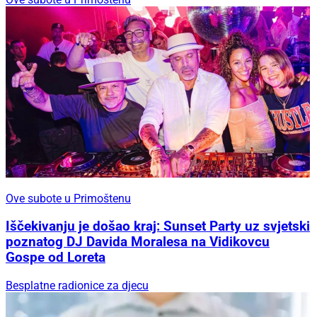
Ove subote u Primoštenu
Iščekivanju je došao kraj: Sunset Party uz svjetski
poznatog DJ Davida Moralesa na Vidikovcu
Gospe od Loreta
Besplatne radionice za djecu