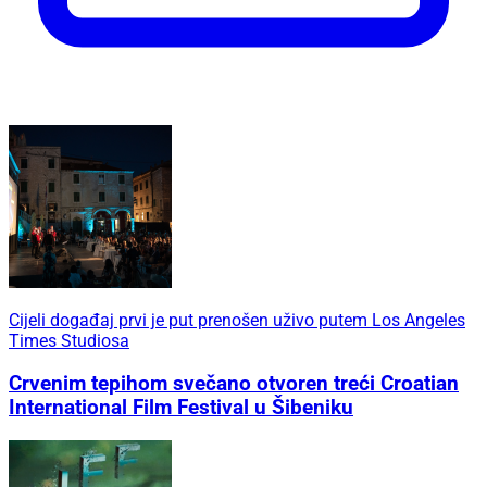
Cijeli događaj prvi je put prenošen uživo putem Los Angeles
Times Studiosa
Crvenim tepihom svečano otvoren treći Croatian
International Film Festival u Šibeniku