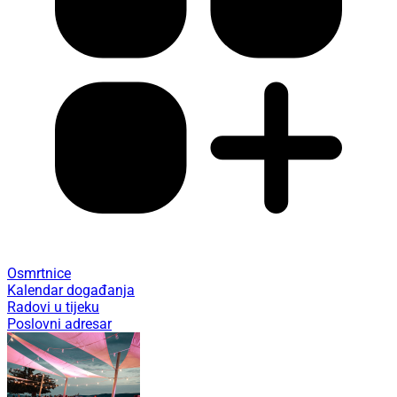
Osmrtnice
Kalendar događanja
Radovi u tijeku
Poslovni adresar