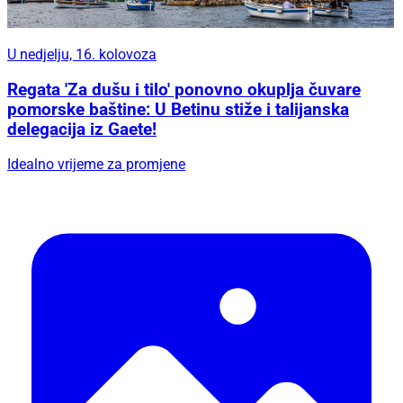
U nedjelju, 16. kolovoza
Regata 'Za dušu i tilo' ponovno okuplja čuvare
pomorske baštine: U Betinu stiže i talijanska
delegacija iz Gaete!
Idealno vrijeme za promjene