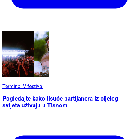
Terminal V festival
Pogledajte kako tisuće partijanera iz cijelog
svijeta uživaju u Tisnom