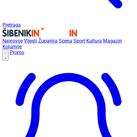
Pretraga
Najnovije
Vijesti
Županija
Scena
Sport
Kultura
Magazin
Kolumne
Promo