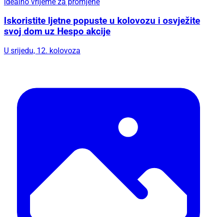
Idealno vrijeme za promjene
Iskoristite ljetne popuste u kolovozu i osvježite
svoj dom uz Hespo akcije
U srijedu, 12. kolovoza