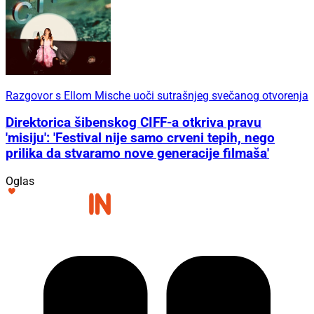
Razgovor s Ellom Mische uoči sutrašnjeg svečanog otvorenja
Direktorica šibenskog CIFF-a otkriva pravu
'misiju': 'Festival nije samo crveni tepih, nego
prilika da stvaramo nove generacije filmaša'
Oglas