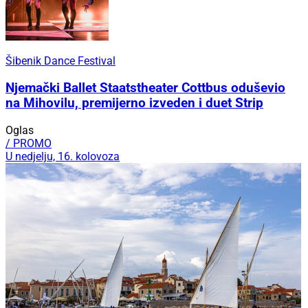
Šibenik Dance Festival
Njemački Ballet Staatstheater Cottbus oduševio
na Mihovilu, premijerno izveden i duet Strip
Oglas
/ PROMO
U nedjelju, 16. kolovoza