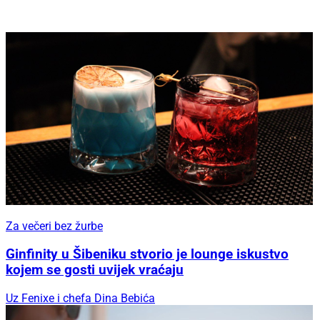
Za večeri bez žurbe
Ginfinity u Šibeniku stvorio je lounge iskustvo
kojem se gosti uvijek vraćaju
Uz Fenixe i chefa Dina Bebića