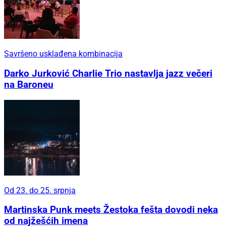
Savršeno usklađena kombinacija
Darko Jurković Charlie Trio nastavlja jazz večeri
na Baroneu
Od 23. do 25. srpnja
Martinska Punk meets Žestoka fešta dovodi neka
od najžešćih imena