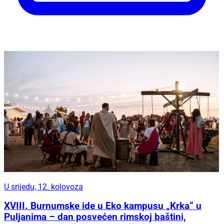
U srijedu, 12. kolovoza
XVIII. Burnumske ide u Eko kampusu „Krka“ u
Puljanima – dan posvećen rimskoj baštini,