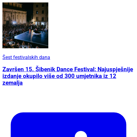
Šest festivalskih dana
Završen 15. Šibenik Dance Festival: Najuspješnije
izdanje okupilo više od 300 umjetnika iz 12
zemalja