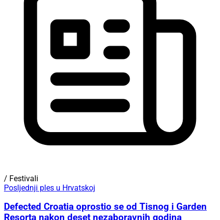
/ Festivali
Posljednji ples u Hrvatskoj
Defected Croatia oprostio se od Tisnog i Garden
Resorta nakon deset nezaboravnih godina