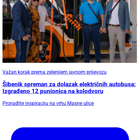
Važan korak prema zelenijem javnom prijevozu
Šibenik spreman za dolazak električnih autobusa:
Izgrađeno 12 punionica na kolodvoru
Pronađite inspiraciju na vrhu Masne ulice