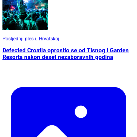
Posljednji ples u Hrvatskoj
Defected Croatia oprostio se od Tisnog i Garden
Resorta nakon deset nezaboravnih godina