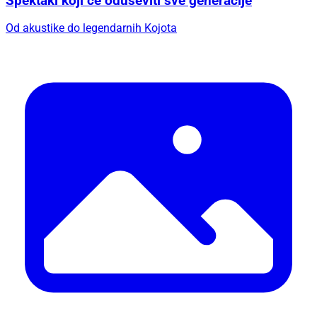
Spektakl koji će oduševiti sve generacije
Od akustike do legendarnih Kojota