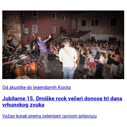
Od akustike do legendarnih Kojota
Jubilarne 15. Drniške rock večeri donose tri dana
vrhunskog zvuka
Važan korak prema zelenijem javnom prijevozu