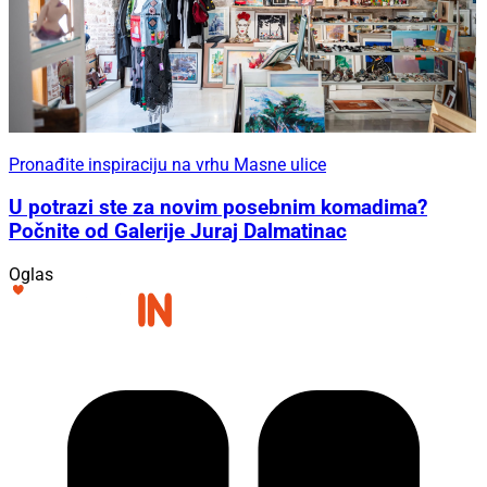
Pronađite inspiraciju na vrhu Masne ulice
U potrazi ste za novim posebnim komadima?
Počnite od Galerije Juraj Dalmatinac
Oglas