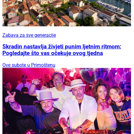
Zabava za sve generacije
Skradin nastavlja živjeti punim ljetnim ritmom:
Pogledajte što vas očekuje ovog tjedna
Ove subote u Primoštenu