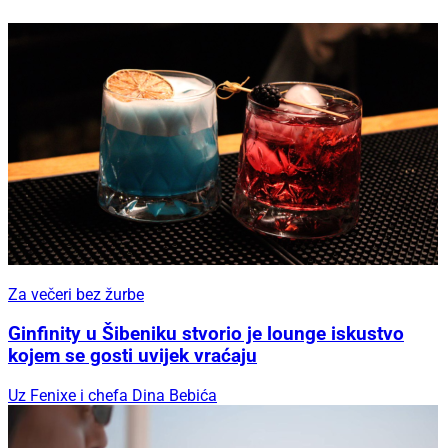
Za večeri bez žurbe
Ginfinity u Šibeniku stvorio je lounge iskustvo
kojem se gosti uvijek vraćaju
Uz Fenixe i chefa Dina Bebića