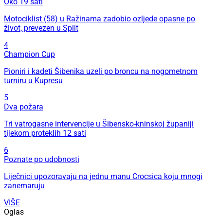
Oko 19 sati
Motociklist (58) u Ražinama zadobio ozljede opasne po
život, prevezen u Split
4
Champion Cup
Pioniri i kadeti Šibenika uzeli po broncu na nogometnom
turniru u Kupresu
5
Dva požara
Tri vatrogasne intervencije u Šibensko-kninskoj županiji
tijekom proteklih 12 sati
6
Poznate po udobnosti
Liječnici upozoravaju na jednu manu Crocsica koju mnogi
zanemaruju
VIŠE
Oglas