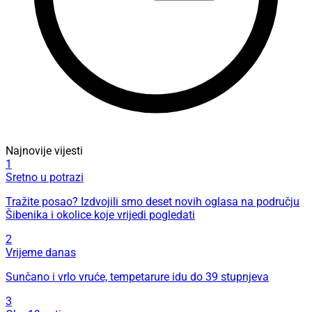
Najnovije vijesti
1
Sretno u potrazi
Tražite posao? Izdvojili smo deset novih oglasa na području
Šibenika i okolice koje vrijedi pogledati
2
Vrijeme danas
Sunčano i vrlo vruće, tempetarure idu do 39 stupnjeva
3