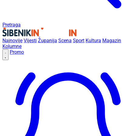
Pretraga
Najnovije
Vijesti
Županija
Scena
Sport
Kultura
Magazin
Kolumne
Promo