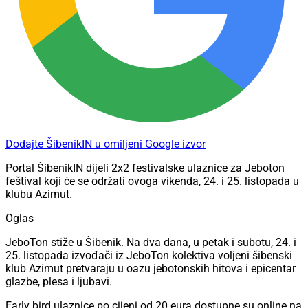
Dodajte ŠibenikIN u omiljeni Google izvor
Portal ŠibenikIN dijeli 2x2 festivalske ulaznice za Jeboton
feštival koji će se održati ovoga vikenda, 24. i 25. listopada u
klubu Azimut.
Oglas
JeboTon stiže u Šibenik. Na dva dana, u petak i subotu, 24. i
25. listopada izvođači iz JeboTon kolektiva voljeni šibenski
klub Azimut pretvaraju u oazu jebotonskih hitova i epicentar
glazbe, plesa i ljubavi.
Early bird ulaznice po cijeni od 20 eura dostupne su online na