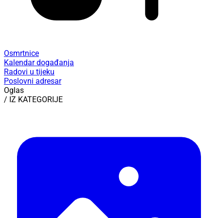
Osmrtnice
Kalendar događanja
Radovi u tijeku
Poslovni adresar
Oglas
/ IZ KATEGORIJE