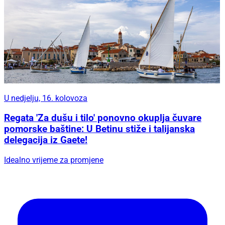
U nedjelju, 16. kolovoza
Regata 'Za dušu i tilo' ponovno okuplja čuvare
pomorske baštine: U Betinu stiže i talijanska
delegacija iz Gaete!
Idealno vrijeme za promjene