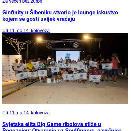
Za večeri bez žurbe
Ginfinity u Šibeniku stvorio je lounge iskustvo
kojem se gosti uvijek vraćaju
Od 11. do 14. kolovoza
Od 11. do 14. kolovoza
Svjetska elita Big Game ribolova stiže u
Rogoznicu: Otvaranje uz Soulfingers, završnica