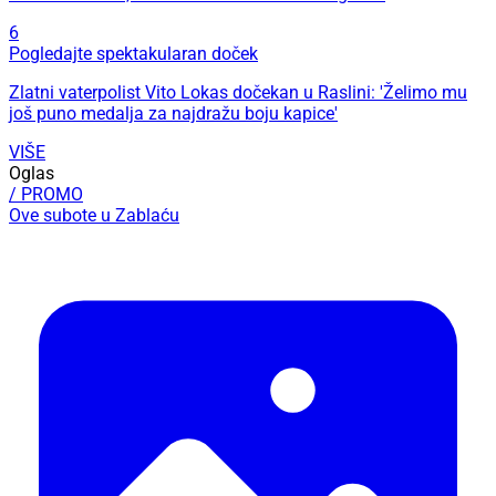
6
Pogledajte spektakularan doček
Zlatni vaterpolist Vito Lokas dočekan u Raslini: 'Želimo mu
još puno medalja za najdražu boju kapice'
VIŠE
Oglas
/ PROMO
Ove subote u Zablaću