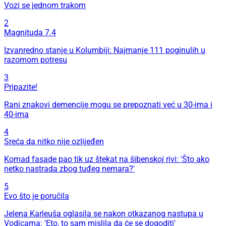
Vozi se jednom trakom
2
Magnituda 7.4
Izvanredno stanje u Kolumbiji: Najmanje 111 poginulih u
razornom potresu
3
Pripazite!
Rani znakovi demencije mogu se prepoznati već u 30-ima i
40-ima
4
Sreća da nitko nije ozlijeđen
Komad fasade pao tik uz štekat na šibenskoj rivi: 'Što ako
netko nastrada zbog tuđeg nemara?'
5
Evo što je poručila
Jelena Karleuša oglasila se nakon otkazanog nastupa u
Vodicama: 'Eto, to sam mislila da će se dogoditi'