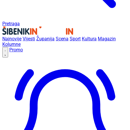
Pretraga
Najnovije
Vijesti
Županija
Scena
Sport
Kultura
Magazin
Kolumne
Promo