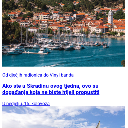
Od dječjih radionica do Vinyl banda
Ako ste u Skradinu ovog tjedna, ovo su
događanja koja ne biste htjeli propustiti
U nedjelju, 16. kolovoza