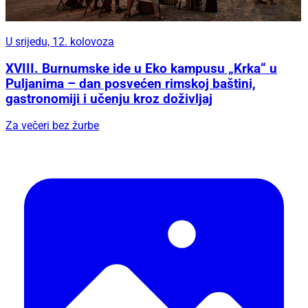
U srijedu, 12. kolovoza
XVIII. Burnumske ide u Eko kampusu „Krka“ u
Puljanima – dan posvećen rimskoj baštini,
gastronomiji i učenju kroz doživljaj
Za večeri bez žurbe