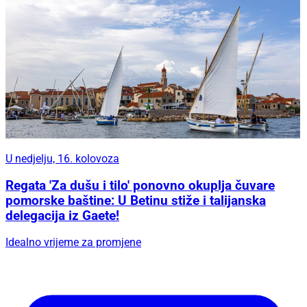
U nedjelju, 16. kolovoza
Regata 'Za dušu i tilo' ponovno okuplja čuvare
pomorske baštine: U Betinu stiže i talijanska
delegacija iz Gaete!
Idealno vrijeme za promjene