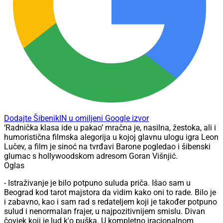
Dodajte ŠibenikIN u omiljeni Google izvor
‘Radnička klasa ide u pakao’ mračna je, nasilna, žestoka, ali i
humoristična filmska alegorija u kojoj glavnu ulogu igra Leon
Lučev, a film je sinoć na tvrđavi Barone pogledao i šibenski
glumac s hollywoodskom adresom Goran Višnjić.
Oglas
- Istraživanje je bilo potpuno suluda priča. Išao sam u
Beograd kod tarot majstora da vidim kako oni to rade. Bilo je
i zabavno, kao i sam rad s redateljem koji je također potpuno
sulud i nenormalan frajer, u najpozitivnijem smislu. Divan
čovjek koji je lud k'o puška. U kompletno iracionalnom