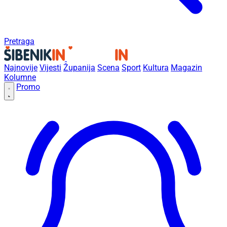
Pretraga
Najnovije
Vijesti
Županija
Scena
Sport
Kultura
Magazin
Kolumne
Promo