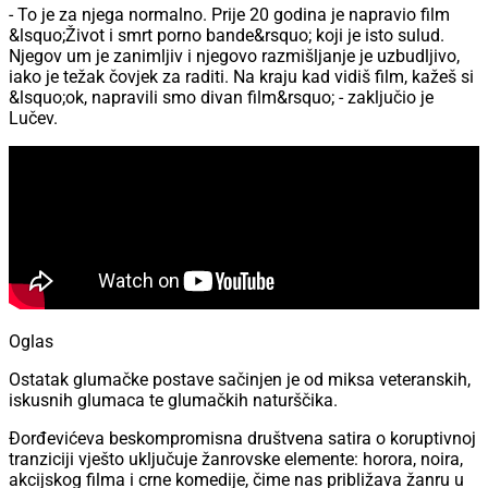
- To je za njega normalno. Prije 20 godina je napravio film
&lsquo;Život i smrt porno bande&rsquo; koji je isto sulud.
Njegov um je zanimljiv i njegovo razmišljanje je uzbudljivo,
iako je težak čovjek za raditi. Na kraju kad vidiš film, kažeš si
&lsquo;ok, napravili smo divan film&rsquo; - zaključio je
Lučev.
Oglas
Ostatak glumačke postave sačinjen je od miksa veteranskih,
iskusnih glumaca te glumačkih naturščika.
Đorđevićeva beskompromisna društvena satira o koruptivnoj
tranziciji vješto uključuje žanrovske elemente: horora, noira,
akcijskog filma i crne komedije, čime nas približava žanru u