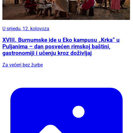
U srijedu, 12. kolovoza
XVIII. Burnumske ide u Eko kampusu „Krka“ u
Puljanima – dan posvećen rimskoj baštini,
gastronomiji i učenju kroz doživljaj
Za večeri bez žurbe