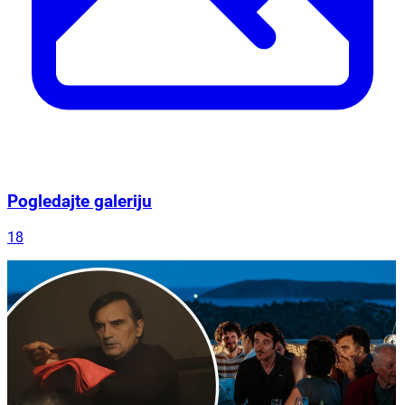
Pogledajte galeriju
18