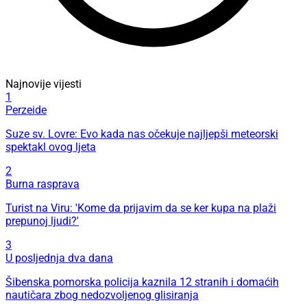
Najnovije vijesti
1
Perzeide
Suze sv. Lovre: Evo kada nas očekuje najljepši meteorski
spektakl ovog ljeta
2
Burna rasprava
Turist na Viru: 'Kome da prijavim da se ker kupa na plaži
prepunoj ljudi?'
3
U posljednja dva dana
Šibenska pomorska policija kaznila 12 stranih i domaćih
nautičara zbog nedozvoljenog glisiranja