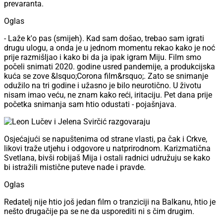
prevaranta.
Oglas
- Laže k'o pas (smijeh). Kad sam došao, trebao sam igrati
drugu ulogu, a onda je u jednom momentu rekao kako je noć
prije razmišljao i kako bi da ja ipak igram Miju. Film smo
počeli snimati 2020. godine usred pandemije, a produkcijska
kuća se zove &lsquo;Corona film&rsquo;. Zato se snimanje
odužilo na tri godine i užasno je bilo neurotično. U životu
nisam imao veću, ne znam kako reći, iritaciju. Pet dana prije
početka snimanja sam htio odustati - pojašnjava.
Osjećajući se napuštenima od strane vlasti, pa čak i Crkve,
likovi traže utjehu i odgovore u natprirodnom. Karizmatična
Svetlana, bivši robijaš Mija i ostali radnici udružuju se kako
bi istražili mistične puteve nade i pravde.
Oglas
Redatelj nije htio još jedan film o tranziciji na Balkanu, htio je
nešto drugačije pa se ne da usporediti ni s čim drugim.