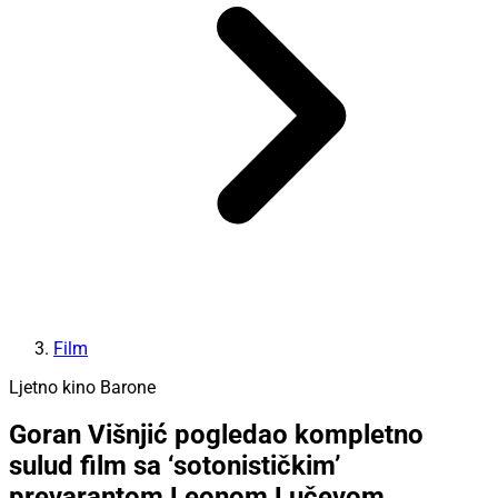
Film
Ljetno kino Barone
Goran Višnjić pogledao kompletno
sulud film sa ‘sotonističkim’
prevarantom Leonom Lučevom