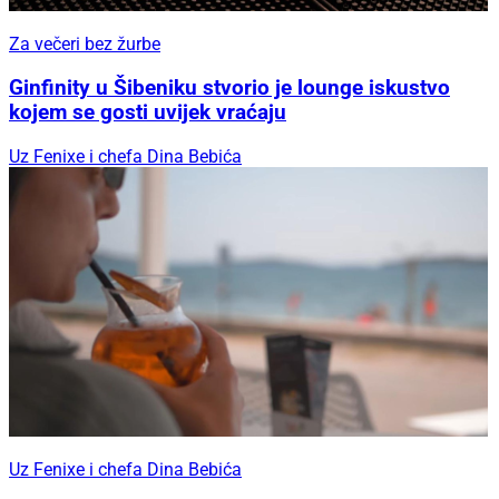
Za večeri bez žurbe
Ginfinity u Šibeniku stvorio je lounge iskustvo
kojem se gosti uvijek vraćaju
Uz Fenixe i chefa Dina Bebića
Uz Fenixe i chefa Dina Bebića