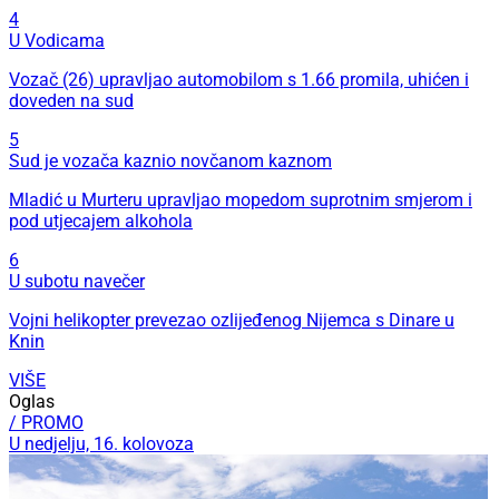
4
U Vodicama
Vozač (26) upravljao automobilom s 1.66 promila, uhićen i
doveden na sud
5
Sud je vozača kaznio novčanom kaznom
Mladić u Murteru upravljao mopedom suprotnim smjerom i
pod utjecajem alkohola
6
U subotu navečer
Vojni helikopter prevezao ozlijeđenog Nijemca s Dinare u
Knin
VIŠE
Oglas
/ PROMO
U nedjelju, 16. kolovoza