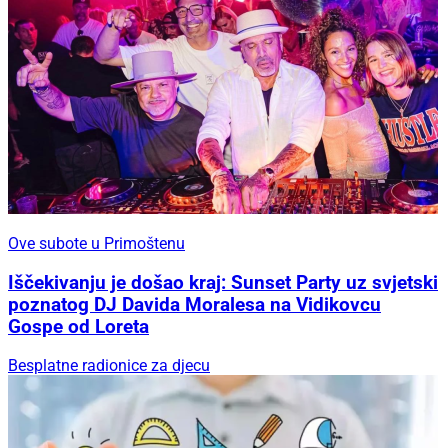
Ove subote u Primoštenu
Iščekivanju je došao kraj: Sunset Party uz svjetski
poznatog DJ Davida Moralesa na Vidikovcu
Gospe od Loreta
Besplatne radionice za djecu