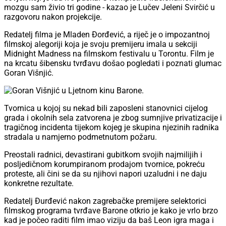
mozgu sam živio tri godine - kazao je Lučev Jeleni Svirčić u
razgovoru nakon projekcije.
Redatelj filma je Mladen Đorđević, a riječ je o impozantnoj
filmskoj alegoriji koja je svoju premijeru imala u sekciji
Midnight Madness na filmskom festivalu u Torontu. Film je
na krcatu šibensku tvrđavu došao pogledati i poznati glumac
Goran Višnjić.
Tvornica u kojoj su nekad bili zaposleni stanovnici cijelog
grada i okolnih sela zatvorena je zbog sumnjive privatizacije i
tragičnog incidenta tijekom kojeg je skupina njezinih radnika
stradala u namjerno podmetnutom požaru.
Preostali radnici, devastirani gubitkom svojih najmilijih i
posljedičnom korumpiranom prodajom tvornice, pokreću
proteste, ali čini se da su njihovi napori uzaludni i ne daju
konkretne rezultate.
Redatelj Đurđević nakon zagrebačke premijere selektorici
filmskog programa tvrđave Barone otkrio je kako je vrlo brzo
kad je počeo raditi film imao viziju da baš Leon igra maga i