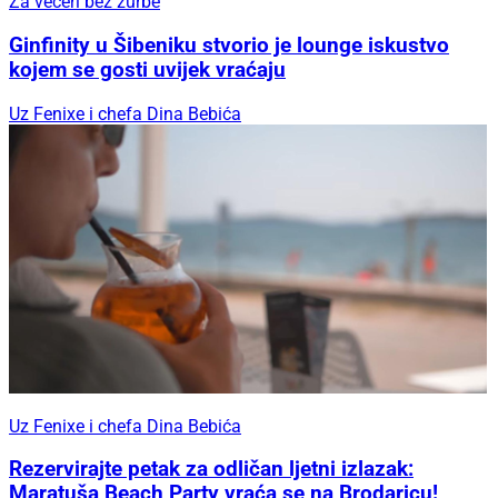
Za večeri bez žurbe
Ginfinity u Šibeniku stvorio je lounge iskustvo
kojem se gosti uvijek vraćaju
Uz Fenixe i chefa Dina Bebića
Uz Fenixe i chefa Dina Bebića
Rezervirajte petak za odličan ljetni izlazak:
Maratuša Beach Party vraća se na Brodaricu!