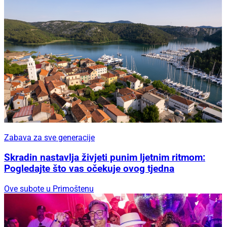
Zabava za sve generacije
Skradin nastavlja živjeti punim ljetnim ritmom:
Pogledajte što vas očekuje ovog tjedna
Ove subote u Primoštenu