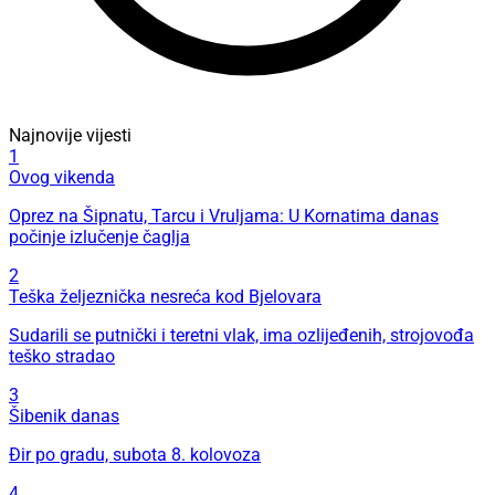
Najnovije vijesti
1
Ovog vikenda
Oprez na Šipnatu, Tarcu i Vruljama: U Kornatima danas
počinje izlučenje čaglja
2
Teška željeznička nesreća kod Bjelovara
Sudarili se putnički i teretni vlak, ima ozlijeđenih, strojovođa
teško stradao
3
Šibenik danas
Đir po gradu, subota 8. kolovoza
4