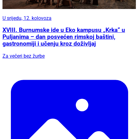
U srijedu, 12. kolovoza
XVIII. Burnumske ide u Eko kampusu „Krka“ u
Puljanima – dan posvećen rimskoj baštini,
gastronomiji i učenju kroz doživljaj
Za večeri bez žurbe