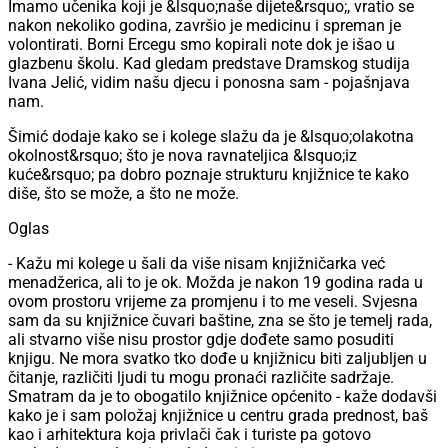
Imamo učenika koji je &lsquo;naše dijete&rsquo;, vratio se
nakon nekoliko godina, završio je medicinu i spreman je
volontirati. Borni Ercegu smo kopirali note dok je išao u
glazbenu školu. Kad gledam predstave Dramskog studija
Ivana Jelić, vidim našu djecu i ponosna sam - pojašnjava
nam.
Šimić dodaje kako se i kolege slažu da je &lsquo;olakotna
okolnost&rsquo; što je nova ravnateljica &lsquo;iz
kuće&rsquo; pa dobro poznaje strukturu knjižnice te kako
diše, što se može, a što ne može.
Oglas
- Kažu mi kolege u šali da više nisam knjižničarka već
menadžerica, ali to je ok. Možda je nakon 19 godina rada u
ovom prostoru vrijeme za promjenu i to me veseli. Svjesna
sam da su knjižnice čuvari baštine, zna se što je temelj rada,
ali stvarno više nisu prostor gdje dođete samo posuditi
knjigu. Ne mora svatko tko dođe u knjižnicu biti zaljubljen u
čitanje, različiti ljudi tu mogu pronaći različite sadržaje.
Smatram da je to obogatilo knjižnice općenito - kaže dodavši
kako je i sam položaj knjižnice u centru grada prednost, baš
kao i arhitektura koja privlači čak i turiste pa gotovo