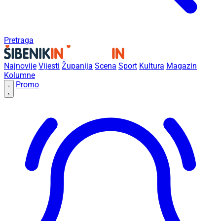
Pretraga
Najnovije
Vijesti
Županija
Scena
Sport
Kultura
Magazin
Kolumne
Promo