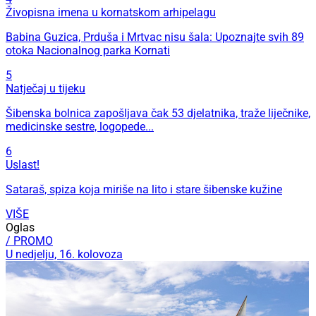
Živopisna imena u kornatskom arhipelagu
Babina Guzica, Prduša i Mrtvac nisu šala: Upoznajte svih 89
otoka Nacionalnog parka Kornati
5
Natječaj u tijeku
Šibenska bolnica zapošljava čak 53 djelatnika, traže liječnike,
medicinske sestre, logopede...
6
Uslast!
Sataraš, spiza koja miriše na lito i stare šibenske kužine
VIŠE
Oglas
/ PROMO
U nedjelju, 16. kolovoza