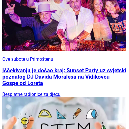
Ove subote u Primoštenu
Iščekivanju je došao kraj: Sunset Party uz svjetski
poznatog DJ Davida Moralesa na Vidikovcu
Gospe od Loreta
Besplatne radionice za djecu