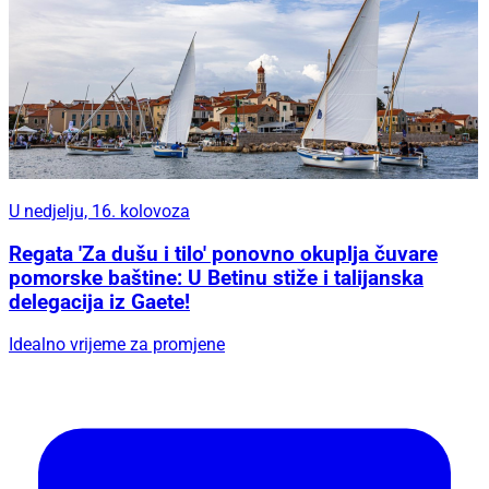
U nedjelju, 16. kolovoza
Regata 'Za dušu i tilo' ponovno okuplja čuvare
pomorske baštine: U Betinu stiže i talijanska
delegacija iz Gaete!
Idealno vrijeme za promjene