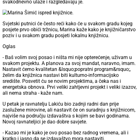
svakodnevno ulaze i razgledavaju je.
Svjetski putnici će često reći kako će u svakom gradu kojeg
posjete prvo obići tržnicu, Marina kaže kako je knjižničarstvo
poziv i u svakom gradu posjeti lokalnu knjižnicu.
Oglas
- Baš volim svoj posao i ništa mi nije opterećenje, uživam u
svakom projektu. A planova za svoj mandat, naravno, imam.
Nastavit ćemo kvalitetan &lsquo;popratni program&rsquo;,
želim da knjižnica nastavi biti kulturno-informacijsko
središte. Posvetit ću se novim projektima, a čeka nas i
energetska obnova. Prvi veliki zahtjevni projekt i veliki izazov,
ali nema straha - kaže nam.
U petak je ravnatelju Lakiću bio zadnji radni dan prije
zaslužene mirovine, ali nastavit će on suradnju s knjižnicom,
najviše na području izdavaštva s kojim se bavi godinama.
Novoj ravnateljici je dao dobre savjete.
- Kazao mi je kako je ovo posao bez radnog vremena, ali i
kratko i jasno da se izdavaštvo mora nastaviti.