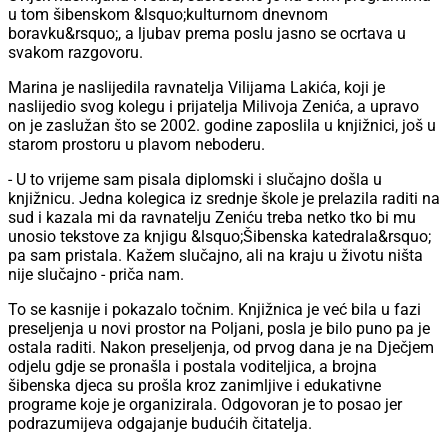
u tom šibenskom &lsquo;kulturnom dnevnom
boravku&rsquo;, a ljubav prema poslu jasno se ocrtava u
svakom razgovoru.
Marina je naslijedila ravnatelja Vilijama Lakića, koji je
naslijedio svog kolegu i prijatelja Milivoja Zenića, a upravo
on je zaslužan što se 2002. godine zaposlila u knjižnici, još u
starom prostoru u plavom neboderu.
- U to vrijeme sam pisala diplomski i slučajno došla u
knjižnicu. Jedna kolegica iz srednje škole je prelazila raditi na
sud i kazala mi da ravnatelju Zeniću treba netko tko bi mu
unosio tekstove za knjigu &lsquo;Šibenska katedrala&rsquo;
pa sam pristala. Kažem slučajno, ali na kraju u životu ništa
nije slučajno - priča nam.
To se kasnije i pokazalo točnim. Knjižnica je već bila u fazi
preseljenja u novi prostor na Poljani, posla je bilo puno pa je
ostala raditi. Nakon preseljenja, od prvog dana je na Dječjem
odjelu gdje se pronašla i postala voditeljica, a brojna
šibenska djeca su prošla kroz zanimljive i edukativne
programe koje je organizirala. Odgovoran je to posao jer
podrazumijeva odgajanje budućih čitatelja.