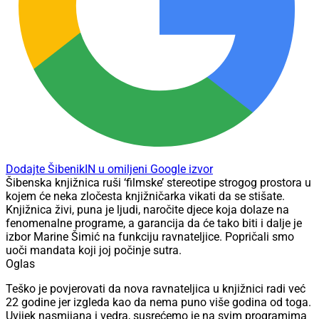
Dodajte ŠibenikIN u omiljeni Google izvor
Šibenska knjižnica ruši ‘filmske’ stereotipe strogog prostora u
kojem će neka zločesta knjižničarka vikati da se stišate.
Knjižnica živi, puna je ljudi, naročite djece koja dolaze na
fenomenalne programe, a garancija da će tako biti i dalje je
izbor Marine Šimić na funkciju ravnateljice. Popričali smo
uoči mandata koji joj počinje sutra.
Oglas
Teško je povjerovati da nova ravnateljica u knjižnici radi već
22 godine jer izgleda kao da nema puno više godina od toga.
Uvijek nasmijana i vedra, susrećemo je na svim programima