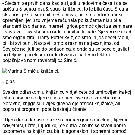
- Sjećam se prvih dana kad su ljudi u redovima čekali da se
upišu u &lsquo;novu&rsquo; knjižnicu, to je bila čast. Sretna
okolnost je što smo bili nešto novo, bili smo informatički
opremljeni jer u to vrijeme računala po kućama nisu bila
standard kao danas. Internet, igrice, pomoć djeci za seminare
i sastave... svašta smo radili i privlačili ljude. Sjećam se i kad
smo organizirali Harry Potter kviz, da smo ih još deset radili,
bili bi svi puni. Nastavili smo s raznim natjecanjima, od
Čovječe ne ljuti se do parlaonica, a onda su se počele javljati
učiteljice i počeli smo raditi kvizove na temu lektira -
pojašnjava nam ravnateljica Šimić.
Oglas
Svakim odlaskom u knjižnicu vidjet ćete od umirovljenika koji
čitaju novine do djece u igraonici i sve ono između toga.
Naravno, knjige su uvijek glavna djelatnost knjižnice, ali
popratni programi populariziraju čitanje.
- Djeca koja danas dolaze su budući gradonačelnici, liječnici,
odvjetnici, učitelji, ljudi koji će sutra, ako im se stvori dobra
uspomena na knjižnicu, biti blagonakloni i spremni pomoći.