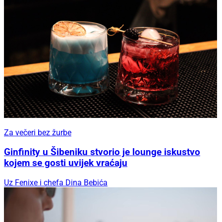
Za večeri bez žurbe
Ginfinity u Šibeniku stvorio je lounge iskustvo
kojem se gosti uvijek vraćaju
Uz Fenixe i chefa Dina Bebića