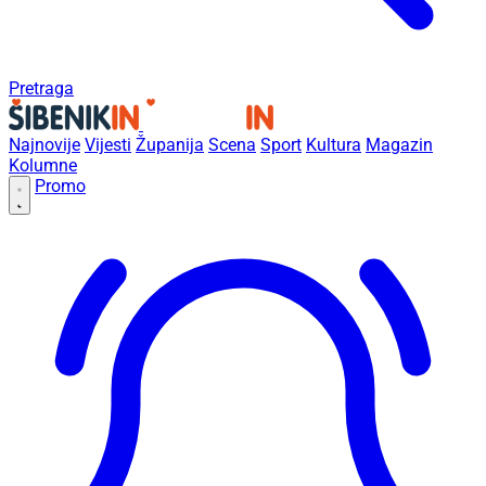
Pretraga
Najnovije
Vijesti
Županija
Scena
Sport
Kultura
Magazin
Kolumne
Promo