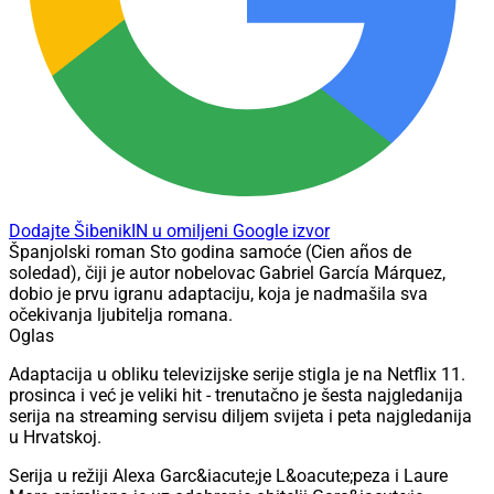
Dodajte ŠibenikIN u omiljeni Google izvor
Španjolski roman Sto godina samoće (Cien años de
soledad), čiji je autor nobelovac Gabriel García Márquez,
dobio je prvu igranu adaptaciju, koja je nadmašila sva
očekivanja ljubitelja romana.
Oglas
Adaptacija u obliku televizijske serije stigla je na Netflix 11.
prosinca i već je veliki hit - trenutačno je šesta najgledanija
serija na streaming servisu diljem svijeta i peta najgledanija
u Hrvatskoj.
Serija u režiji Alexa Garc&iacute;je L&oacute;peza i Laure