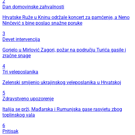
2
Dan domovinske zahvalnosti
Hrvatske Ruže u Kninu održale koncert za pamćenje, a Neno
Ninčević s bine poslao snažne poruke
3
Devet intervencija
Gorjelo u Mirlović Zagori, požar na području Turića gasile i
zračne snage
4
Tri veleposlanika
Zelenski smijenio ukrajinskog veleposlanika u Hrvatskoj
5
Zdravstveno upozorenje
Italija se prži, Mađarska i Rumunjska gase rasvjetu zbog
toplinskog vala
6
Pritisak