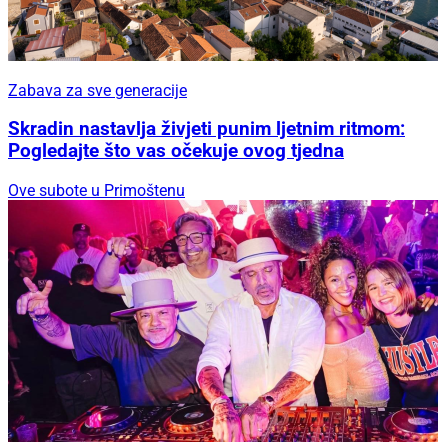
Zabava za sve generacije
Skradin nastavlja živjeti punim ljetnim ritmom:
Pogledajte što vas očekuje ovog tjedna
Ove subote u Primoštenu