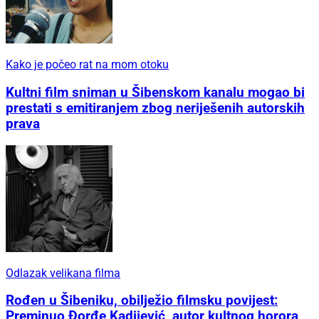
Kako je počeo rat na mom otoku
Kultni film sniman u Šibenskom kanalu mogao bi
prestati s emitiranjem zbog neriješenih autorskih
prava
Odlazak velikana filma
Rođen u Šibeniku, obilježio filmsku povijest:
Preminuo Đorđe Kadijević, autor kultnog horora