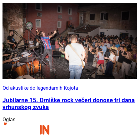
Od akustike do legendarnih Kojota
Jubilarne 15. Drniške rock večeri donose tri dana
vrhunskog zvuka
Oglas