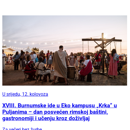
U srijedu, 12. kolovoza
XVIII. Burnumske ide u Eko kampusu „Krka“ u
Puljanima – dan posvećen rimskoj baštini,
gastronomiji i učenju kroz doživljaj
Za večeri bez žurbe