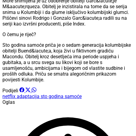
More snimljena je uz odobrenje obitelji Garc&iacute;je
M&aacute;rqueza. Obitelj je inzistirala na tome da se serija
snima u Kolumbiji i da glume isključivo kolumbijski glumci.
Piščevi sinovi Rodrigo i Gonzalo Garc&iacute;a radili su na
seriji kao izvršni producenti, piše Index.
O čemu je riječ?
Sto godina samoće priča je o sedam generacija kolumbijske
obitelji Buend&iacute;a, koja živi u fiktivnom gradiću
Macondu. Obitelj kroz desetljeća ima periode uspjeha i
gubitaka, a u srcu svega su likovi koji se bore s
usamljenošću, ambicijama i bijegom od vlastite sudbine i
prošlih odluka. Priču se smatra alegoričnim prikazom
povijesti Kolumbije.
Podijeli
netflix
adaptacija
sto godina samoće
Oglas