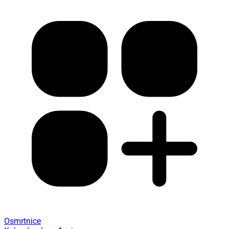
Osmrtnice