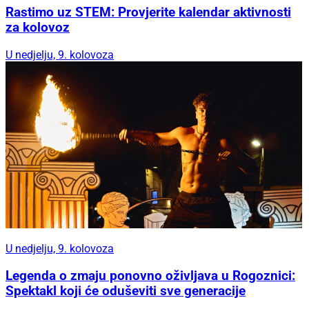
Rastimo uz STEM: Provjerite kalendar aktivnosti
za kolovoz
U nedjelju, 9. kolovoza
U nedjelju, 9. kolovoza
Legenda o zmaju ponovno oživljava u Rogoznici:
Spektakl koji će oduševiti sve generacije