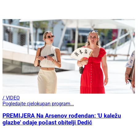
/ VIDEO
Pogledajte cjelokupan program...
PREMIJERA Na Arsenov rođendan: 'U kaležu
glazbe' odaje počast obitelji Dedić