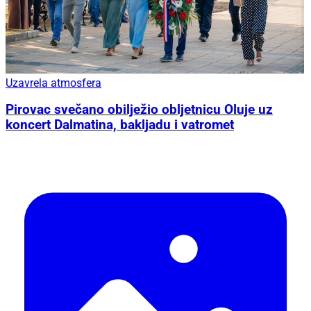
Uzavrela atmosfera
Pirovac svečano obilježio obljetnicu Oluje uz
koncert Dalmatina, bakljadu i vatromet