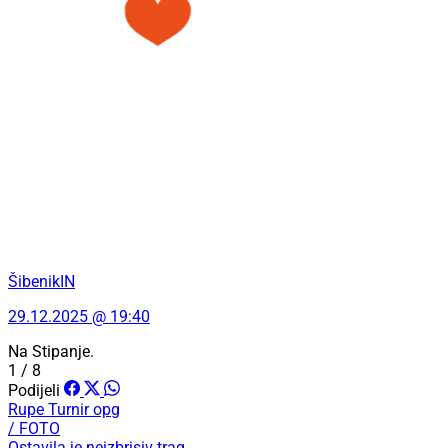
ŠibenikIN
29.12.2025 @ 19:40
Na Stipanje.
1 / 8
Podijeli
Rupe
Turnir
opg
/ FOTO
Ostavila je neizbrisiv trag