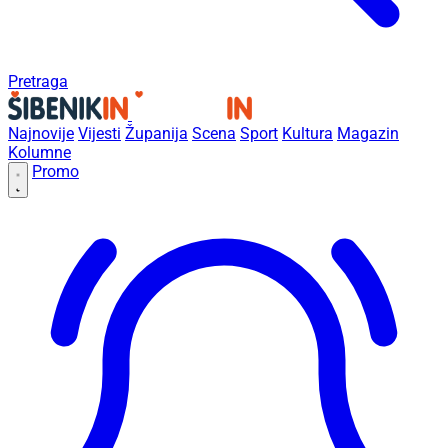
Pretraga
Najnovije
Vijesti
Županija
Scena
Sport
Kultura
Magazin
Kolumne
Promo