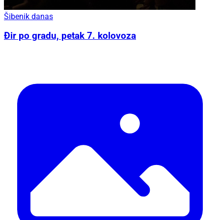
Šibenik danas
Đir po gradu, petak 7. kolovoza