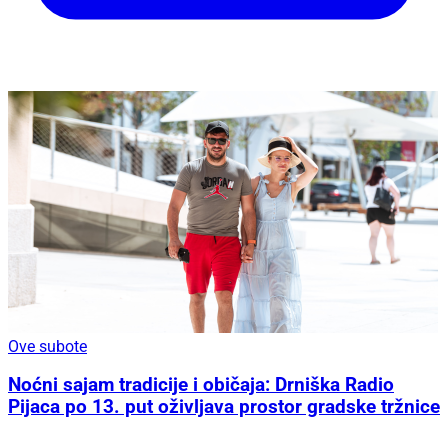
Ove subote
Noćni sajam tradicije i običaja: Drniška Radio
Pijaca po 13. put oživljava prostor gradske tržnice