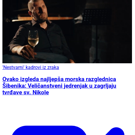
'Nestvarni' kadrovi iz zraka
Ovako izgleda najljepša morska razglednica
Šibenika: Veličanstveni jedrenjak u zagrljaju
tvrđave sv. Nikole