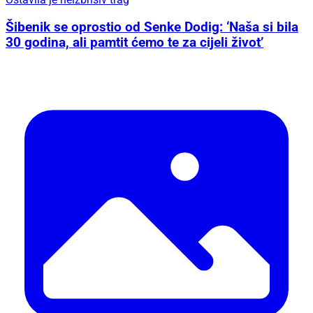
Šibenik se oprostio od Senke Dodig: ‘Naša si bila
30 godina, ali pamtit ćemo te za cijeli život’