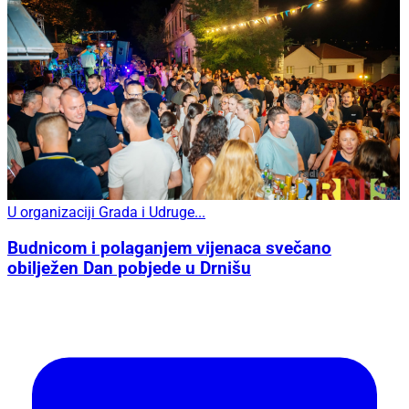
U organizaciji Grada i Udruge...
Budnicom i polaganjem vijenaca svečano
obilježen Dan pobjede u Drnišu