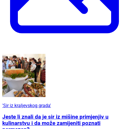
'Sir iz kraljevskog grada'
Jeste li znali da je sir iz mišine primjenjiv u
kulinarstvu i da može zamijeniti poznati