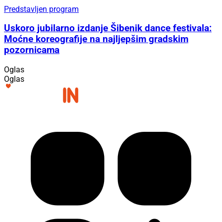
Predstavljen program
Uskoro jubilarno izdanje Šibenik dance festivala:
Moćne koreografije na najljepšim gradskim
pozornicama
Oglas
Oglas