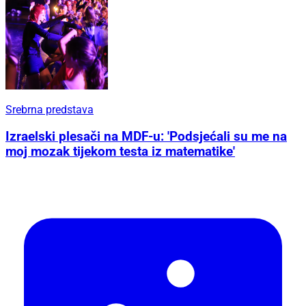
Srebrna predstava
Izraelski plesači na MDF-u: 'Podsjećali su me na
moj mozak tijekom testa iz matematike'