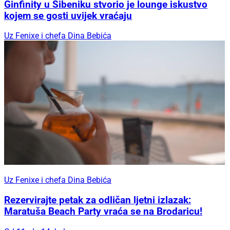
Ginfinity u Šibeniku stvorio je lounge iskustvo
kojem se gosti uvijek vraćaju
Uz Fenixe i chefa Dina Bebića
Uz Fenixe i chefa Dina Bebića
Rezervirajte petak za odličan ljetni izlazak:
Maratuša Beach Party vraća se na Brodaricu!