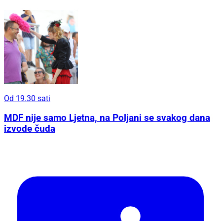
Od 19.30 sati
MDF nije samo Ljetna, na Poljani se svakog dana
izvode čuda