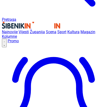
Pretraga
Najnovije
Vijesti
Županija
Scena
Sport
Kultura
Magazin
Kolumne
Promo