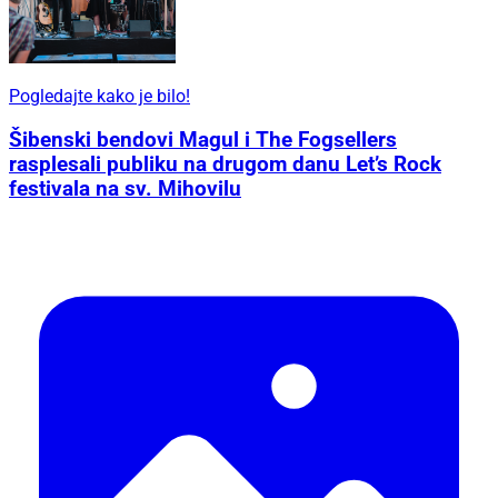
Pogledajte kako je bilo!
Šibenski bendovi Magul i The Fogsellers
rasplesali publiku na drugom danu Let’s Rock
festivala na sv. Mihovilu