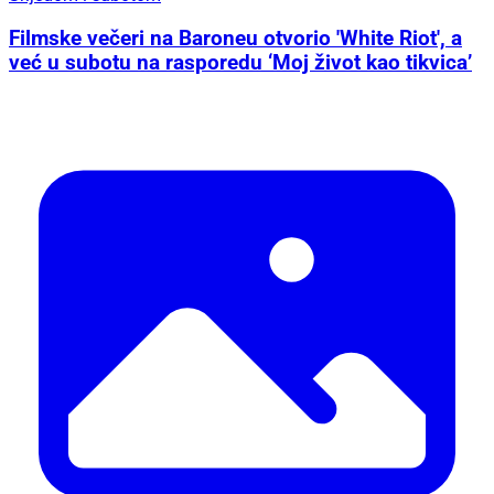
Filmske večeri na Baroneu otvorio 'White Riot', a
već u subotu na rasporedu ‘Moj život kao tikvica’