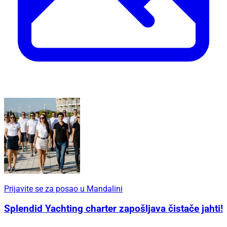
Prijavite se za posao u Mandalini
Splendid Yachting charter zapošljava čistače jahti!