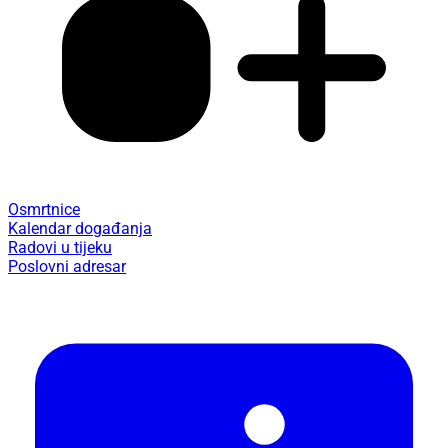
Osmrtnice
Kalendar događanja
Radovi u tijeku
Poslovni adresar