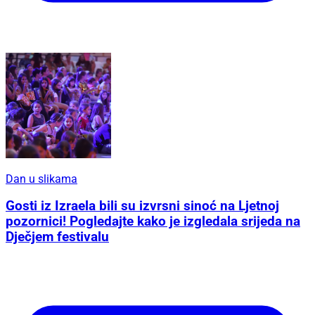
Dan u slikama
Gosti iz Izraela bili su izvrsni sinoć na Ljetnoj
pozornici! Pogledajte kako je izgledala srijeda na
Dječjem festivalu