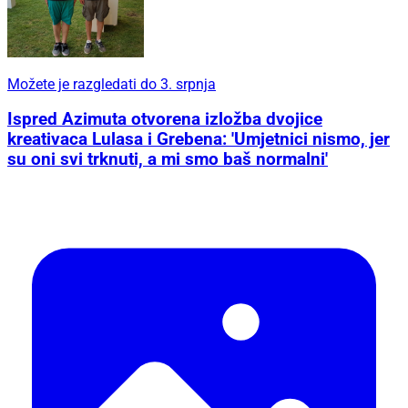
Možete je razgledati do 3. srpnja
Ispred Azimuta otvorena izložba dvojice
kreativaca Lulasa i Grebena: 'Umjetnici nismo, jer
su oni svi trknuti, a mi smo baš normalni'