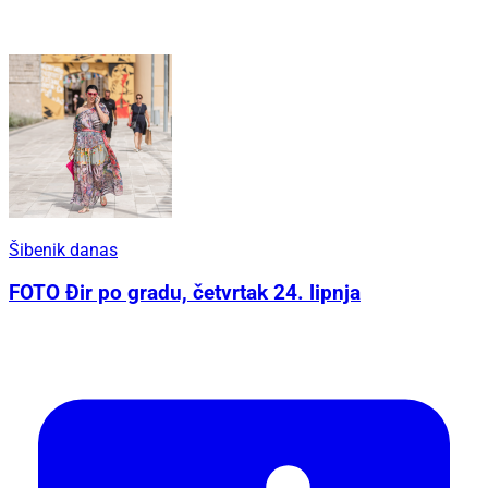
Šibenik danas
FOTO Đir po gradu, četvrtak 24. lipnja