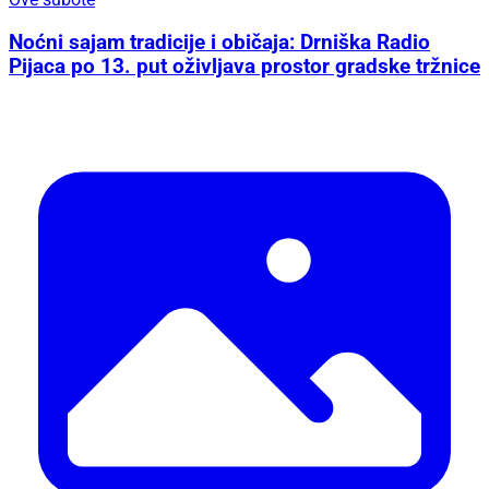
Noćni sajam tradicije i običaja: Drniška Radio
Pijaca po 13. put oživljava prostor gradske tržnice