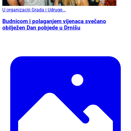
U organizaciji Grada i Udruge...
Budnicom i polaganjem vijenaca svečano
obilježen Dan pobjede u Drnišu