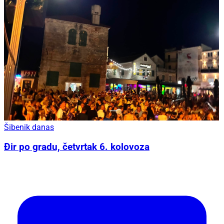
Šibenik danas
Đir po gradu, četvrtak 6. kolovoza