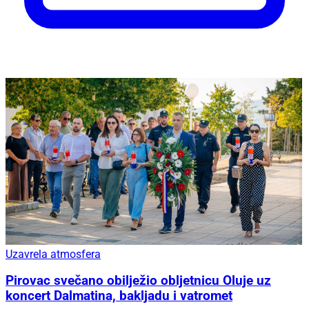
Uzavrela atmosfera
Pirovac svečano obilježio obljetnicu Oluje uz
koncert Dalmatina, bakljadu i vatromet