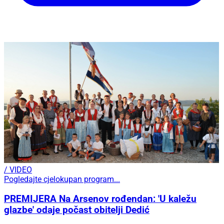
/ VIDEO
Pogledajte cjelokupan program...
PREMIJERA Na Arsenov rođendan: 'U kaležu
glazbe' odaje počast obitelji Dedić