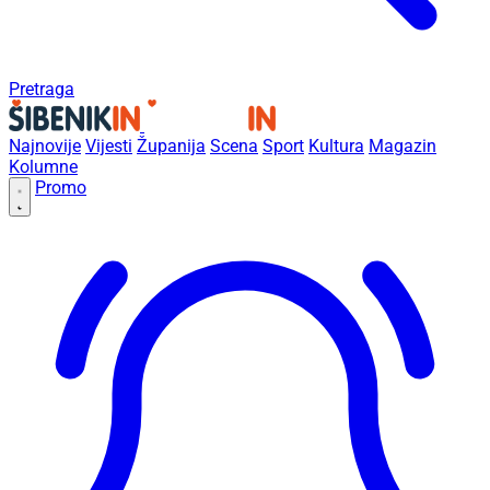
Pretraga
Najnovije
Vijesti
Županija
Scena
Sport
Kultura
Magazin
Kolumne
Promo