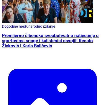
Dogodine međunarodno izdanje
Premijerno šibensko sveobuhvatno natjecanje u
sportovima snage i kalistenici osvojili Renato
Živković i Karla Baličević