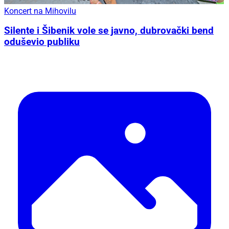
Koncert na Mihovilu
Silente i Šibenik vole se javno, dubrovački bend
oduševio publiku