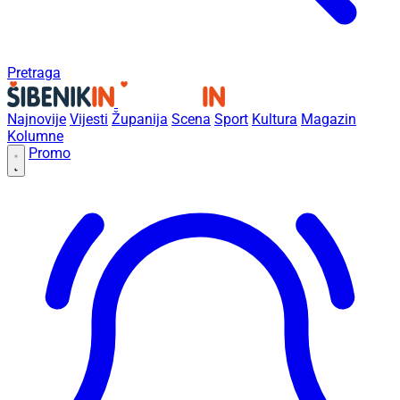
Pretraga
Najnovije
Vijesti
Županija
Scena
Sport
Kultura
Magazin
Kolumne
Promo