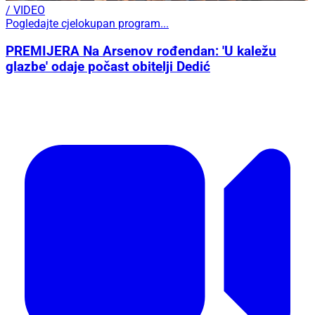
/ VIDEO
Pogledajte cjelokupan program...
PREMIJERA Na Arsenov rođendan: 'U kaležu
glazbe' odaje počast obitelji Dedić