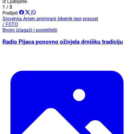
iz Ljubljane.
1 / 8
Podijeli
Slovenija
Arsen
animirani šibenik
igor prassel
/ FOTO
Brojni izlagači i posjetitelji
Radio Pijaca ponovno oživjela drnišku tradiciju