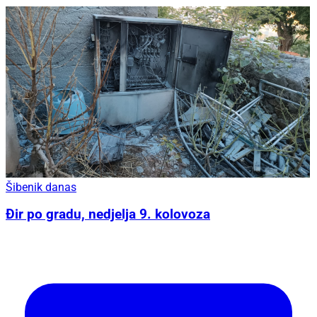
Šibenik danas
Đir po gradu, nedjelja 9. kolovoza