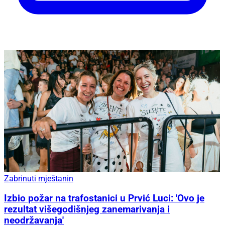
Zabrinuti mještanin
Izbio požar na trafostanici u Prvić Luci: 'Ovo je
rezultat višegodišnjeg zanemarivanja i
neodržavanja'