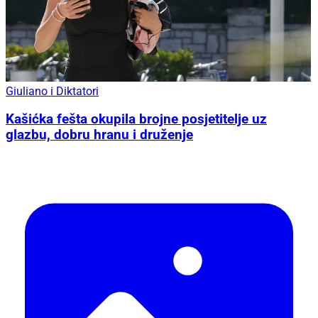
Giuliano i Diktatori
Kašićka fešta okupila brojne posjetitelje uz
glazbu, dobru hranu i druženje