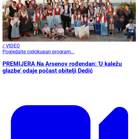
/ VIDEO
Pogledajte cjelokupan program...
PREMIJERA Na Arsenov rođendan: 'U kaležu
glazbe' odaje počast obitelji Dedić