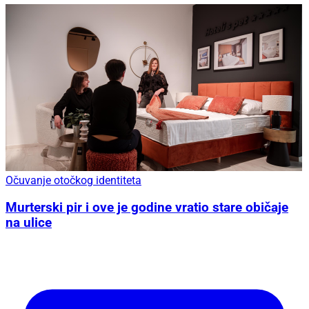
Očuvanje otočkog identiteta
Murterski pir i ove je godine vratio stare običaje
na ulice