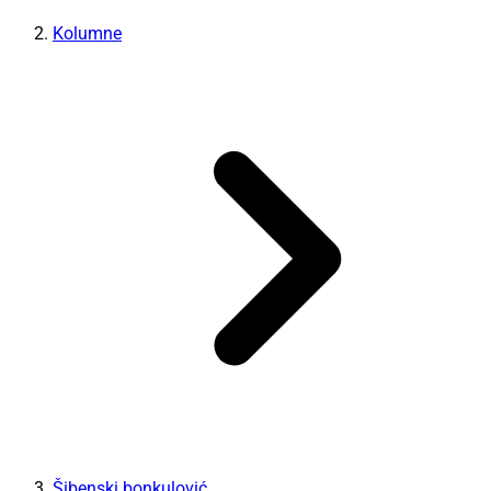
Kolumne
Šibenski bonkulović