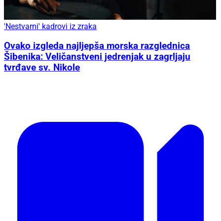
'Nestvarni' kadrovi iz zraka
Ovako izgleda najljepša morska razglednica
Šibenika: Veličanstveni jedrenjak u zagrljaju
tvrđave sv. Nikole