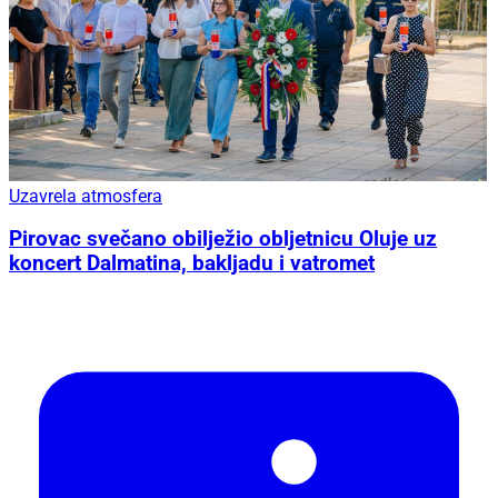
Uzavrela atmosfera
Pirovac svečano obilježio obljetnicu Oluje uz
koncert Dalmatina, bakljadu i vatromet