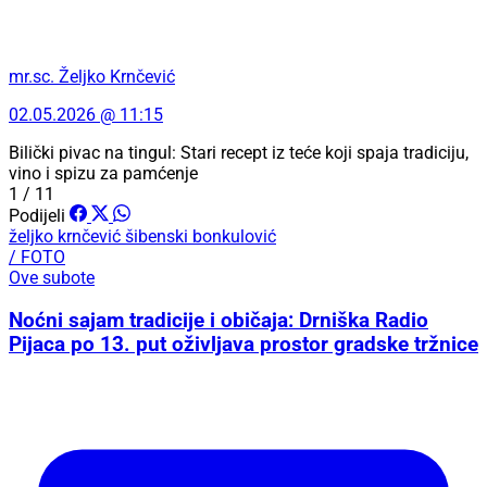
mr.sc. Željko Krnčević
02.05.2026 @ 11:15
Bilički pivac na tingul: Stari recept iz teće koji spaja tradiciju,
vino i spizu za pamćenje
1 / 11
Podijeli
željko krnčević
šibenski bonkulović
/ FOTO
Ove subote
Noćni sajam tradicije i običaja: Drniška Radio
Pijaca po 13. put oživljava prostor gradske tržnice