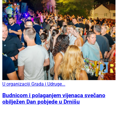
U organizaciji Grada i Udruge...
Budnicom i polaganjem vijenaca svečano
obilježen Dan pobjede u Drnišu