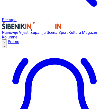
Pretraga
Najnovije
Vijesti
Županija
Scena
Sport
Kultura
Magazin
Kolumne
Promo