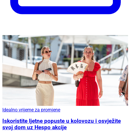
Idealno vrijeme za promjene
Iskoristite ljetne popuste u kolovozu i osvježite
svoj dom uz Hespo akcije