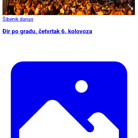
Šibenik danas
Đir po gradu, četvrtak 6. kolovoza