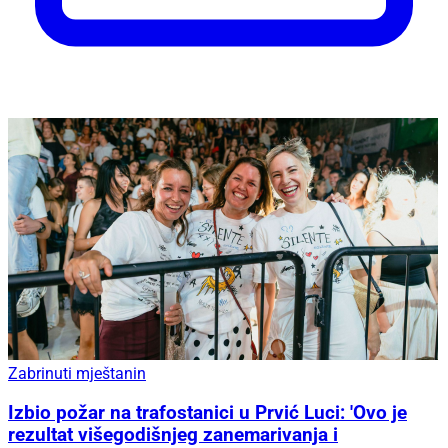
Zabrinuti mještanin
Izbio požar na trafostanici u Prvić Luci: 'Ovo je
rezultat višegodišnjeg zanemarivanja i