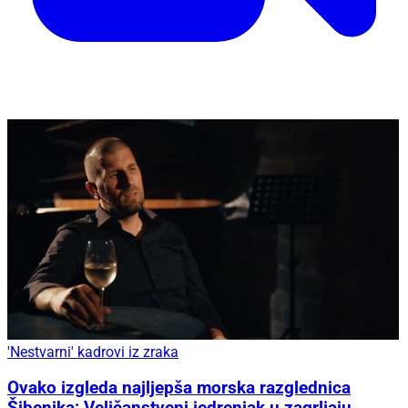
'Nestvarni' kadrovi iz zraka
Ovako izgleda najljepša morska razglednica
Šibenika: Veličanstveni jedrenjak u zagrljaju