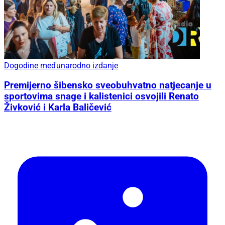
Dogodine međunarodno izdanje
Premijerno šibensko sveobuhvatno natjecanje u
sportovima snage i kalistenici osvojili Renato
Živković i Karla Baličević