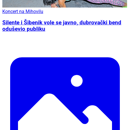
Koncert na Mihovilu
Silente i Šibenik vole se javno, dubrovački bend
oduševio publiku