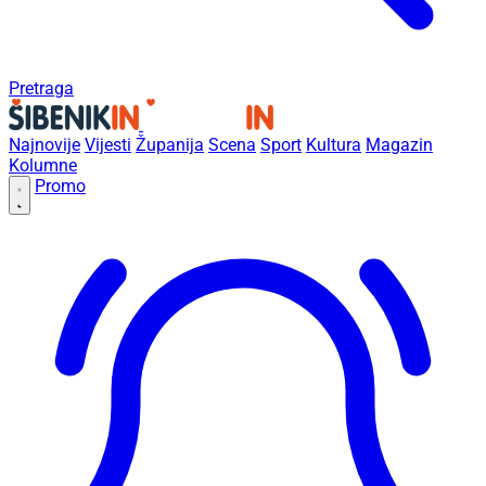
Pretraga
Najnovije
Vijesti
Županija
Scena
Sport
Kultura
Magazin
Kolumne
Promo