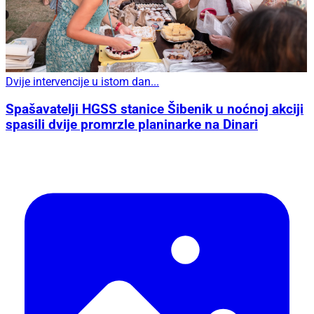
Dvije intervencije u istom dan...
Spašavatelji HGSS stanice Šibenik u noćnoj akciji
spasili dvije promrzle planinarke na Dinari