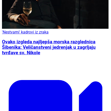
'Nestvarni' kadrovi iz zraka
Ovako izgleda najljepša morska razglednica
Šibenika: Veličanstveni jedrenjak u zagrljaju
tvrđave sv. Nikole