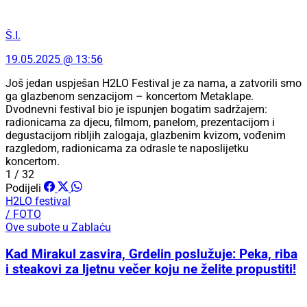
Š.I.
19.05.2025 @ 13:56
Još jedan uspješan H2LO Festival je za nama, a zatvorili smo
ga glazbenom senzacijom – koncertom Metaklape.
Dvodnevni festival bio je ispunjen bogatim sadržajem:
radionicama za djecu, filmom, panelom, prezentacijom i
degustacijom ribljih zalogaja, glazbenim kvizom, vođenim
razgledom, radionicama za odrasle te naposlijetku
koncertom.
1 / 32
Podijeli
H2LO festival
/ FOTO
Ove subote u Zablaću
Kad Mirakul zasvira, Grdelin poslužuje: Peka, riba
i steakovi za ljetnu večer koju ne želite propustiti!