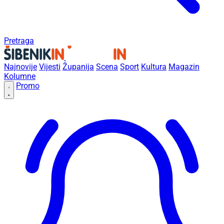
Pretraga
Najnovije
Vijesti
Županija
Scena
Sport
Kultura
Magazin
Kolumne
Promo