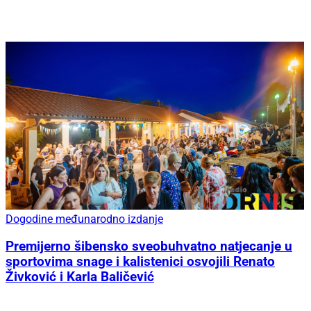
Dogodine međunarodno izdanje
Premijerno šibensko sveobuhvatno natjecanje u
sportovima snage i kalistenici osvojili Renato
Živković i Karla Baličević