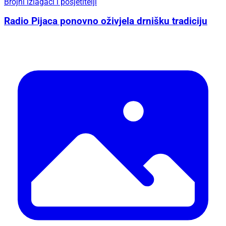
Brojni izlagači i posjetitelji
Radio Pijaca ponovno oživjela drnišku tradiciju