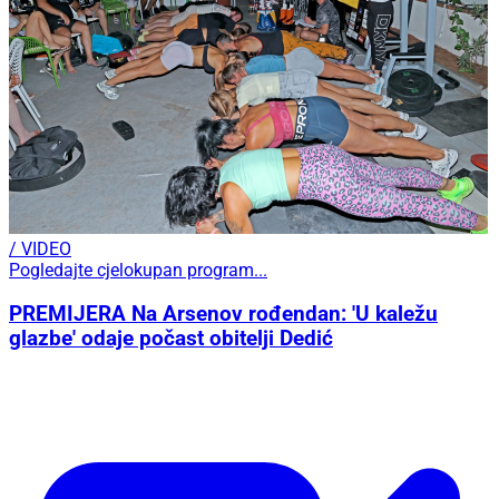
/ VIDEO
Pogledajte cjelokupan program...
PREMIJERA Na Arsenov rođendan: 'U kaležu
glazbe' odaje počast obitelji Dedić