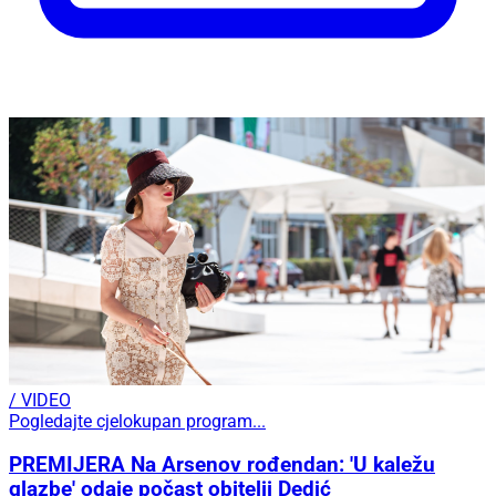
/ VIDEO
Pogledajte cjelokupan program...
PREMIJERA Na Arsenov rođendan: 'U kaležu
glazbe' odaje počast obitelji Dedić