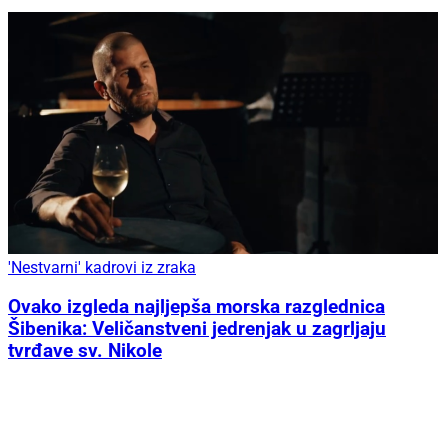
'Nestvarni' kadrovi iz zraka
Ovako izgleda najljepša morska razglednica
Šibenika: Veličanstveni jedrenjak u zagrljaju
tvrđave sv. Nikole