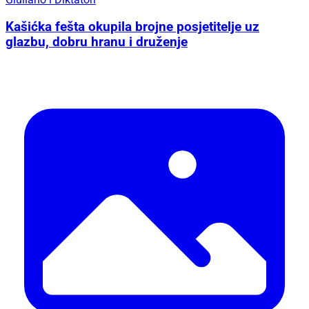
Kašićka fešta okupila brojne posjetitelje uz
glazbu, dobru hranu i druženje