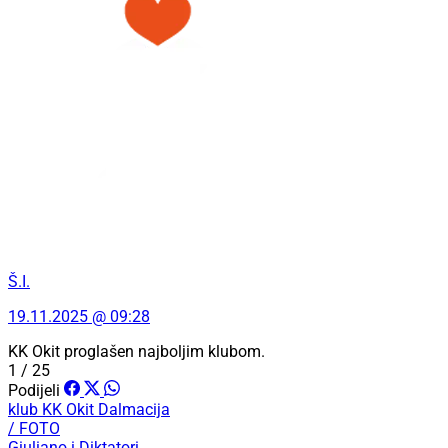
Š.I.
19.11.2025 @ 09:28
KK Okit proglašen najboljim klubom.
1 / 25
Podijeli
klub
KK Okit
Dalmacija
/ FOTO
Giuliano i Diktatori