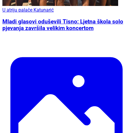
U atriju palače Katunarić
Mladi glasovi oduševili Tisno: Ljetna škola solo
pjevanja završila velikim koncertom