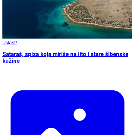
Uslast!
Sataraš, spiza koja miriše na lito i stare šibenske
kužine