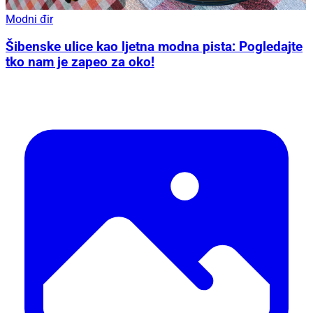
Modni đir
Šibenske ulice kao ljetna modna pista: Pogledajte
tko nam je zapeo za oko!