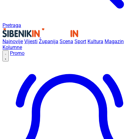
Pretraga
Najnovije
Vijesti
Županija
Scena
Sport
Kultura
Magazin
Kolumne
Promo