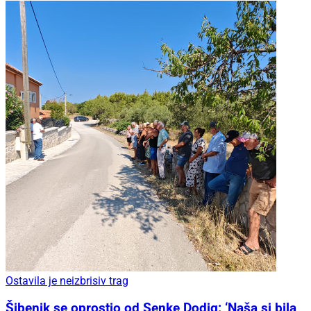
Ostavila je neizbrisiv trag
Šibenik se oprostio od Senke Dodig: ‘Naša si bila