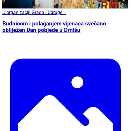
U organizaciji Grada i Udruge...
Budnicom i polaganjem vijenaca svečano
obilježen Dan pobjede u Drnišu