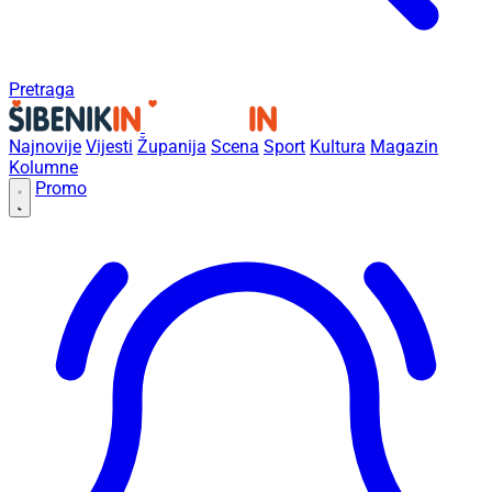
Pretraga
Najnovije
Vijesti
Županija
Scena
Sport
Kultura
Magazin
Kolumne
Promo