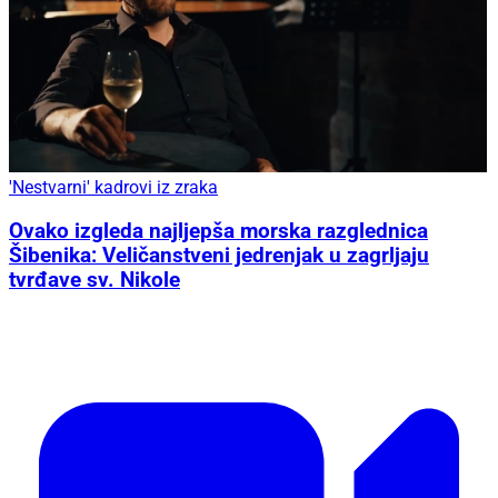
'Nestvarni' kadrovi iz zraka
Ovako izgleda najljepša morska razglednica
Šibenika: Veličanstveni jedrenjak u zagrljaju
tvrđave sv. Nikole