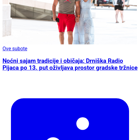
Ove subote
Noćni sajam tradicije i običaja: Drniška Radio
Pijaca po 13. put oživljava prostor gradske tržnice