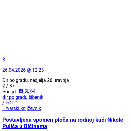
Š.I.
26.04.2026 @ 12:23
Đir po gradu, nedjelja 26. travnja
2 / 37
Podijeli
đir po gradu
šibenik
/ FOTO
Hrvatski književnik
Postavljena spomen ploča na rodnoj kući Nikole
Pulića u Bićinama