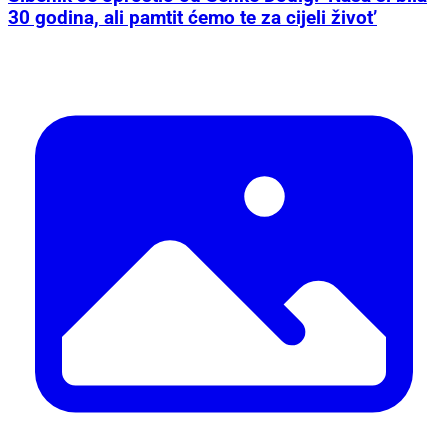
30 godina, ali pamtit ćemo te za cijeli život’