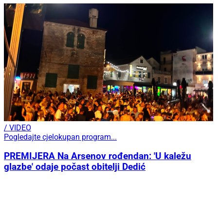
/ VIDEO
Pogledajte cjelokupan program...
PREMIJERA Na Arsenov rođendan: 'U kaležu
glazbe' odaje počast obitelji Dedić