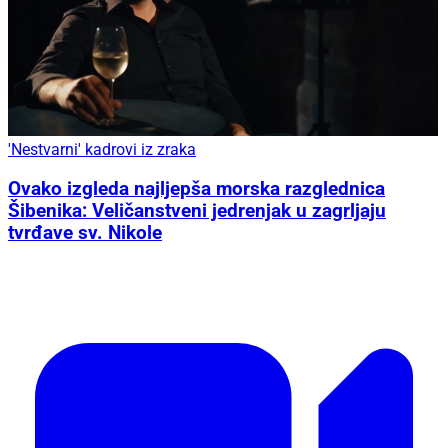
'Nestvarni' kadrovi iz zraka
Ovako izgleda najljepša morska razglednica
Šibenika: Veličanstveni jedrenjak u zagrljaju
tvrđave sv. Nikole