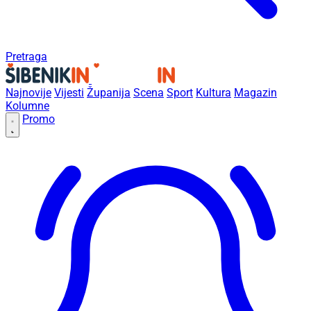
Pretraga
Najnovije
Vijesti
Županija
Scena
Sport
Kultura
Magazin
Kolumne
Promo