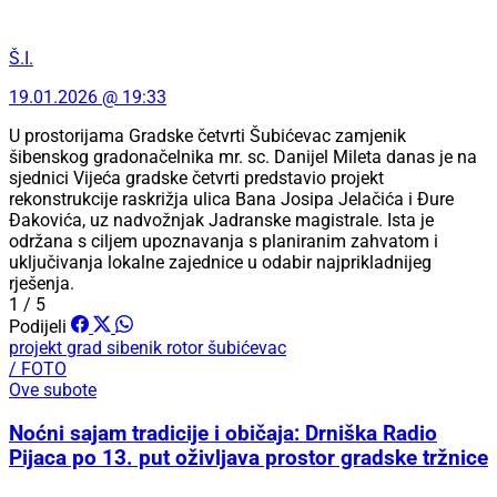
Š.I.
19.01.2026 @ 19:33
U prostorijama Gradske četvrti Šubićevac zamjenik
šibenskog gradonačelnika mr. sc. Danijel Mileta danas je na
sjednici Vijeća gradske četvrti predstavio projekt
rekonstrukcije raskrižja ulica Bana Josipa Jelačića i Đure
Đakovića, uz nadvožnjak Jadranske magistrale. Ista je
održana s ciljem upoznavanja s planiranim zahvatom i
uključivanja lokalne zajednice u odabir najprikladnijeg
rješenja.
1 / 5
Podijeli
projekt
grad sibenik
rotor šubićevac
/ FOTO
Ove subote
Noćni sajam tradicije i običaja: Drniška Radio
Pijaca po 13. put oživljava prostor gradske tržnice