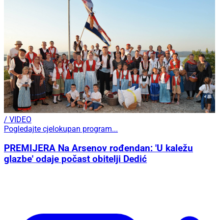
/ VIDEO
Pogledajte cjelokupan program...
PREMIJERA Na Arsenov rođendan: 'U kaležu
glazbe' odaje počast obitelji Dedić