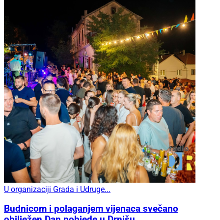
U organizaciji Grada i Udruge...
Budnicom i polaganjem vijenaca svečano
obilježen Dan pobjede u Drnišu