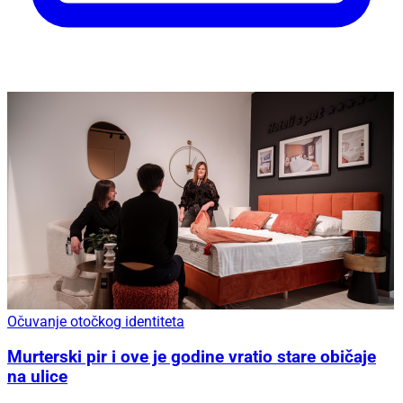
Očuvanje otočkog identiteta
Murterski pir i ove je godine vratio stare običaje
na ulice