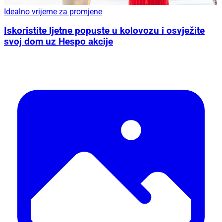
Idealno vrijeme za promjene
Iskoristite ljetne popuste u kolovozu i osvježite
svoj dom uz Hespo akcije