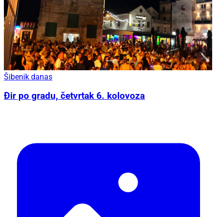
Šibenik danas
Đir po gradu, četvrtak 6. kolovoza