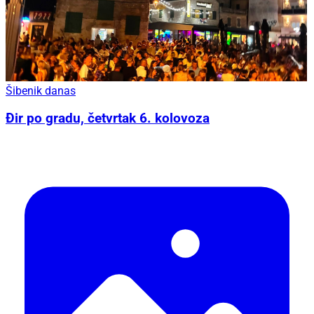
Šibenik danas
Đir po gradu, četvrtak 6. kolovoza