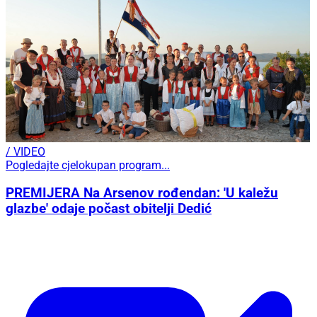
/ VIDEO
Pogledajte cjelokupan program...
PREMIJERA Na Arsenov rođendan: 'U kaležu
glazbe' odaje počast obitelji Dedić