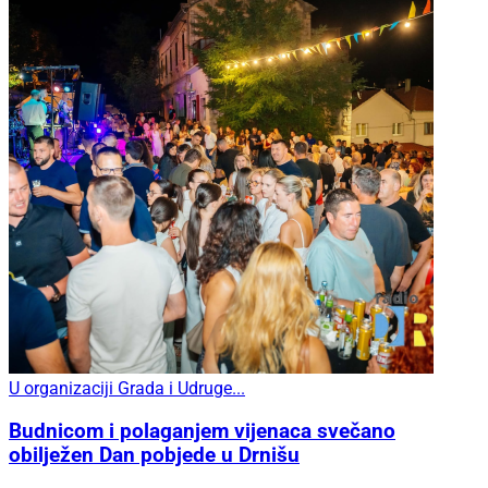
U organizaciji Grada i Udruge...
Budnicom i polaganjem vijenaca svečano
obilježen Dan pobjede u Drnišu