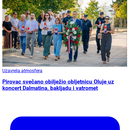
Uzavrela atmosfera
Pirovac svečano obilježio obljetnicu Oluje uz
koncert Dalmatina, bakljadu i vatromet