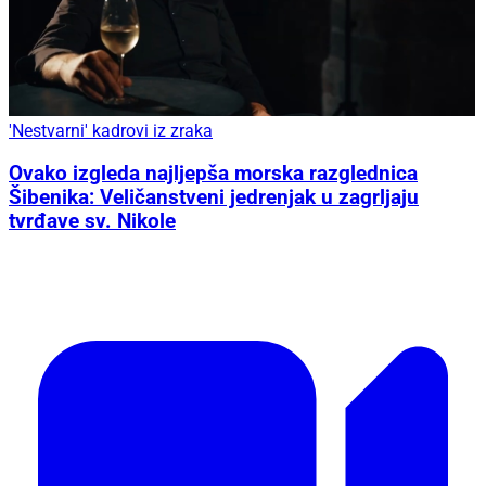
'Nestvarni' kadrovi iz zraka
Ovako izgleda najljepša morska razglednica
Šibenika: Veličanstveni jedrenjak u zagrljaju
tvrđave sv. Nikole