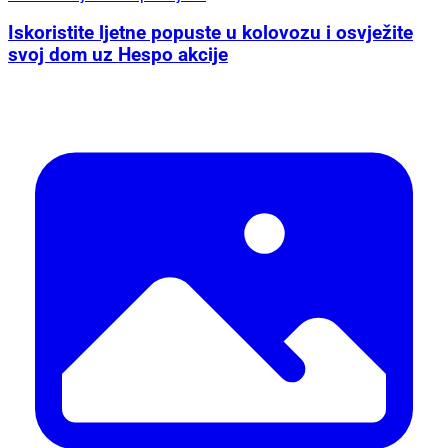
Iskoristite ljetne popuste u kolovozu i osvježite
svoj dom uz Hespo akcije