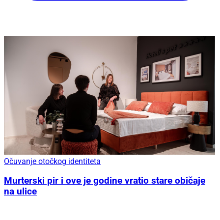
Očuvanje otočkog identiteta
Murterski pir i ove je godine vratio stare običaje
na ulice