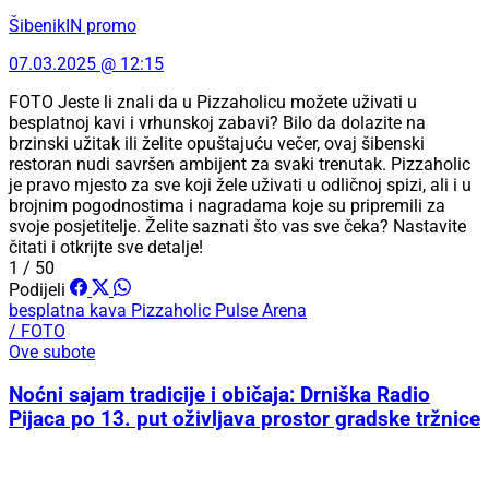
ŠibenikIN promo
07.03.2025 @ 12:15
FOTO Jeste li znali da u Pizzaholicu možete uživati u
besplatnoj kavi i vrhunskoj zabavi? Bilo da dolazite na
brzinski užitak ili želite opuštajuću večer, ovaj šibenski
restoran nudi savršen ambijent za svaki trenutak. Pizzaholic
je pravo mjesto za sve koji žele uživati u odličnoj spizi, ali i u
brojnim pogodnostima i nagradama koje su pripremili za
svoje posjetitelje. Želite saznati što vas sve čeka? Nastavite
čitati i otkrijte sve detalje!
1 / 50
Podijeli
besplatna kava
Pizzaholic
Pulse Arena
/ FOTO
Ove subote
Noćni sajam tradicije i običaja: Drniška Radio
Pijaca po 13. put oživljava prostor gradske tržnice