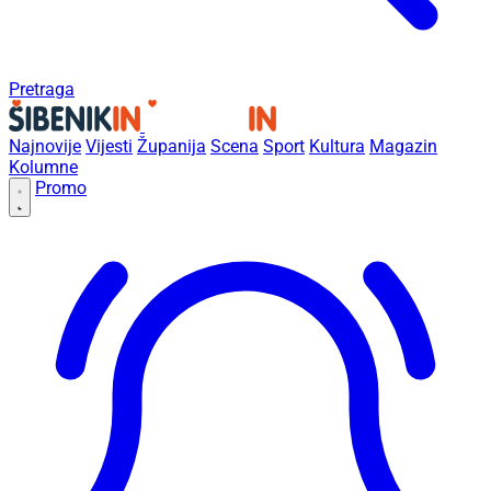
Pretraga
Najnovije
Vijesti
Županija
Scena
Sport
Kultura
Magazin
Kolumne
Promo