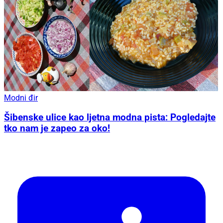
Modni đir
Šibenske ulice kao ljetna modna pista: Pogledajte
tko nam je zapeo za oko!