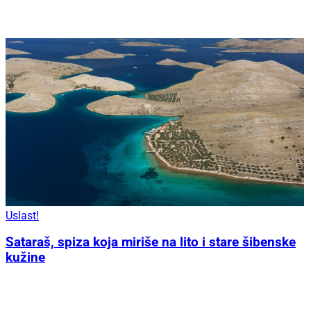
Uslast!
Sataraš, spiza koja miriše na lito i stare šibenske
kužine