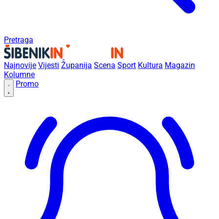
Pretraga
Najnovije
Vijesti
Županija
Scena
Sport
Kultura
Magazin
Kolumne
Promo