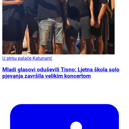
U atriju palače Katunarić
Mladi glasovi oduševili Tisno: Ljetna škola solo
pjevanja završila velikim koncertom