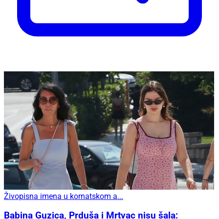
Živopisna imena u kornatskom a...
Babina Guzica, Prduša i Mrtvac nisu šala: