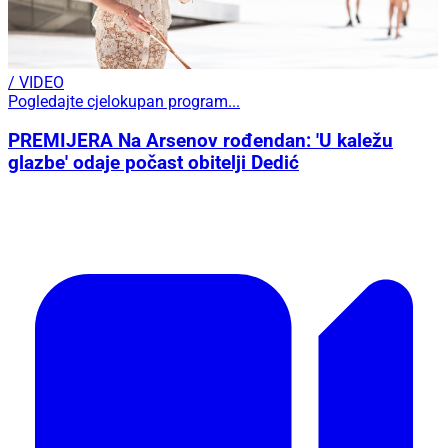
/ VIDEO
Pogledajte cjelokupan program...
PREMIJERA Na Arsenov rođendan: 'U kaležu
glazbe' odaje počast obitelji Dedić