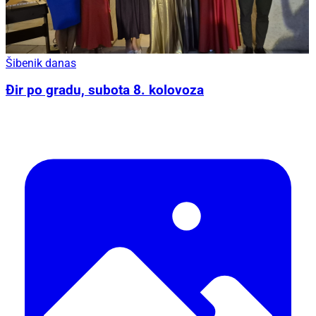
Šibenik danas
Đir po gradu, subota 8. kolovoza