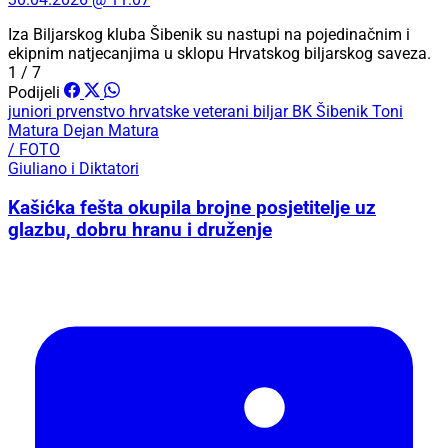
Iza Biljarskog kluba Šibenik su nastupi na pojedinačnim i
ekipnim natjecanjima u sklopu Hrvatskog biljarskog saveza.
1 / 7
Podijeli
juniori
prvenstvo hrvatske
veterani
biljar
BK Šibenik
Toni
Matura
Dejan Matura
/ FOTO
Giuliano i Diktatori
Kašićka fešta okupila brojne posjetitelje uz
glazbu, dobru hranu i druženje