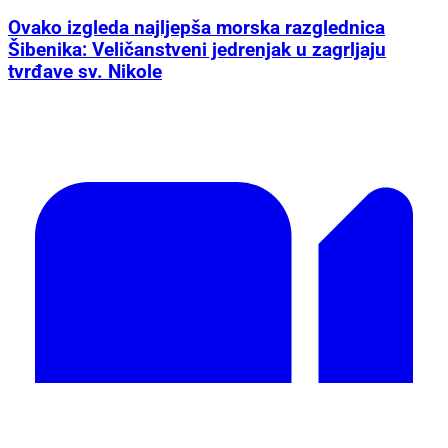
Ovako izgleda najljepša morska razglednica
Šibenika: Veličanstveni jedrenjak u zagrljaju
tvrđave sv. Nikole