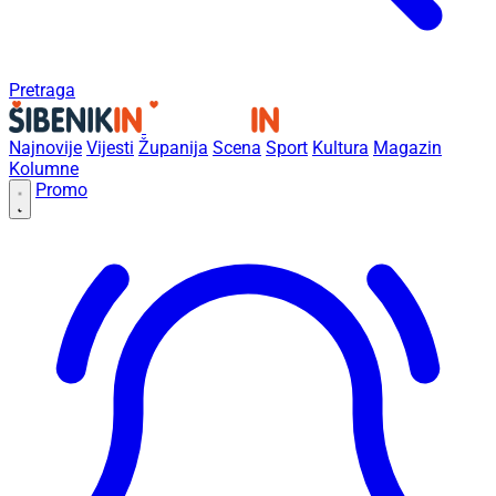
Pretraga
Najnovije
Vijesti
Županija
Scena
Sport
Kultura
Magazin
Kolumne
Promo