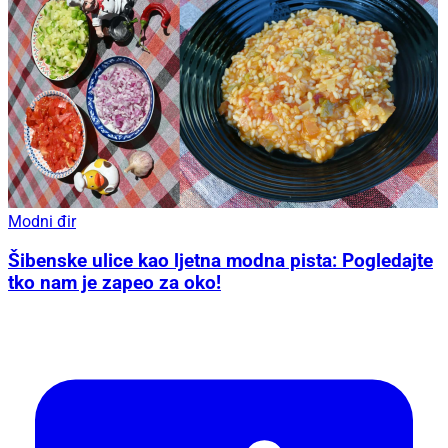
Modni đir
Šibenske ulice kao ljetna modna pista: Pogledajte
tko nam je zapeo za oko!