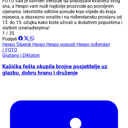
FOTO Sad je savršen trenutak da poboljšate kvalitetu svog
sna, a Hespo vam nudi najbolje proizvode po povoljnim
cijenama. Iskoristite odlične ponude koje vrijede do kraja
mjeseca, a obavezno svratite i na rođendansku proslavu od
13. do 15. ožujka kako biste uživali u dodatnim popustima i
slatkim iznenađenjima!
1 / 35
Podijeli
Hespo Šibenik
Hespo
Hespo popusti
Hespo rođendan
/ FOTO
Giuliano i Diktatori
Kašićka fešta okupila brojne posjetitelje uz
glazbu, dobru hranu i druženje