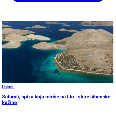
Uslast!
Sataraš, spiza koja miriše na lito i stare šibenske
kužine