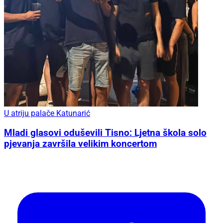
U atriju palače Katunarić
Mladi glasovi oduševili Tisno: Ljetna škola solo
pjevanja završila velikim koncertom