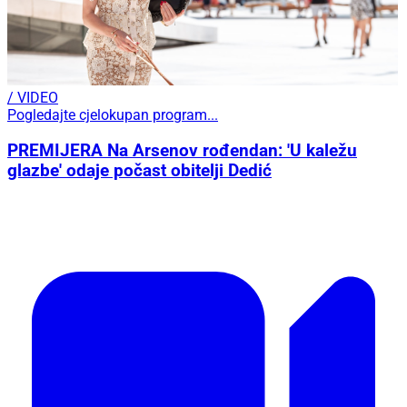
/ VIDEO
Pogledajte cjelokupan program...
PREMIJERA Na Arsenov rođendan: 'U kaležu
glazbe' odaje počast obitelji Dedić