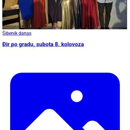
Šibenik danas
Đir po gradu, subota 8. kolovoza