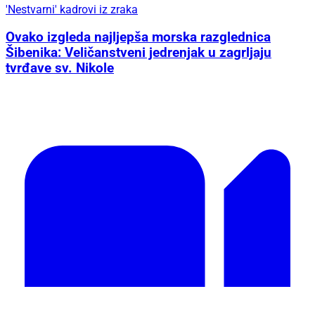
'Nestvarni' kadrovi iz zraka
Ovako izgleda najljepša morska razglednica
Šibenika: Veličanstveni jedrenjak u zagrljaju
tvrđave sv. Nikole