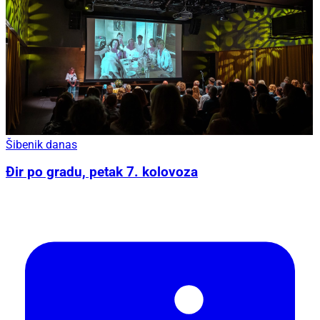
Šibenik danas
Đir po gradu, petak 7. kolovoza