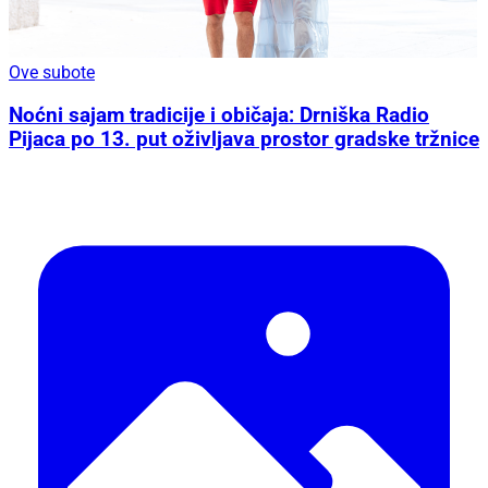
Ove subote
Noćni sajam tradicije i običaja: Drniška Radio
Pijaca po 13. put oživljava prostor gradske tržnice