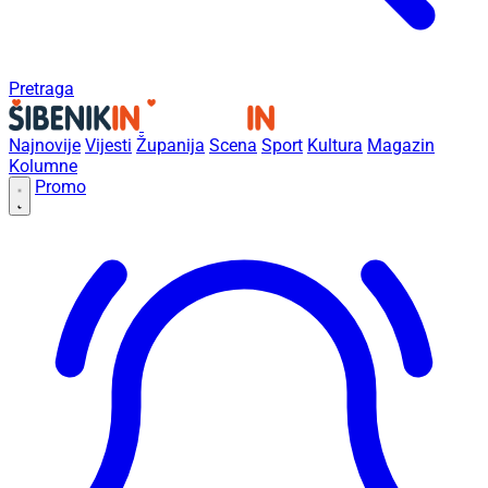
Pretraga
Najnovije
Vijesti
Županija
Scena
Sport
Kultura
Magazin
Kolumne
Promo