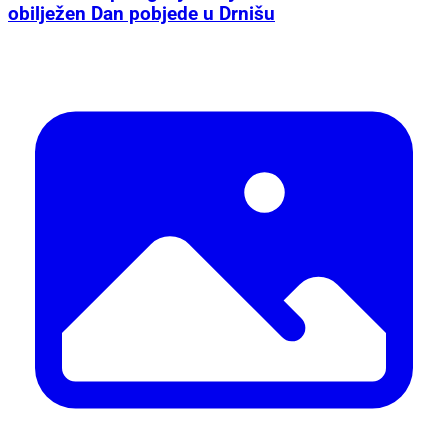
obilježen Dan pobjede u Drnišu