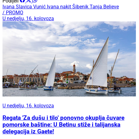
Podijeli
Ivana Slavica Vunić
Ivana nakit Šibenik
Tanja Believe
/ PROMO
U nedjelju, 16. kolovoza
U nedjelju, 16. kolovoza
Regata 'Za dušu i tilo' ponovno okuplja čuvare
pomorske baštine: U Betinu stiže i talijanska
delegacija iz Gaete!