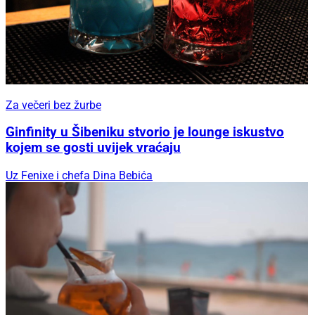
Za večeri bez žurbe
Ginfinity u Šibeniku stvorio je lounge iskustvo
kojem se gosti uvijek vraćaju
Uz Fenixe i chefa Dina Bebića