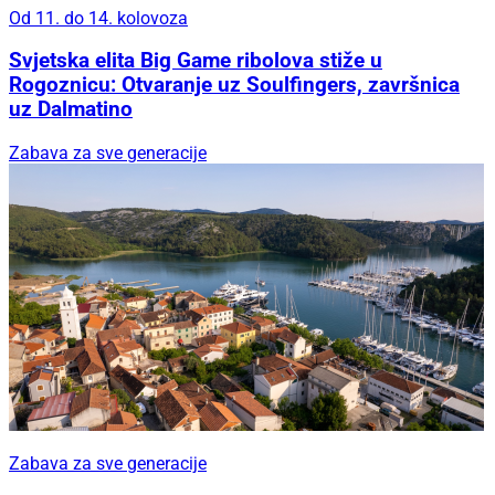
Od 11. do 14. kolovoza
Svjetska elita Big Game ribolova stiže u
Rogoznicu: Otvaranje uz Soulfingers, završnica
uz Dalmatino
Zabava za sve generacije
Zabava za sve generacije