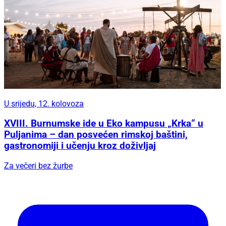
U srijedu, 12. kolovoza
XVIII. Burnumske ide u Eko kampusu „Krka“ u
Puljanima – dan posvećen rimskoj baštini,
gastronomiji i učenju kroz doživljaj
Za večeri bez žurbe