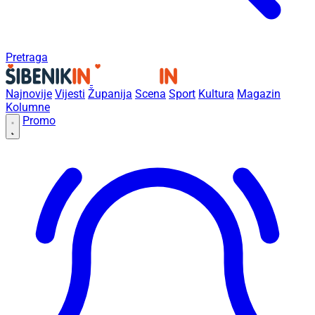
Pretraga
Najnovije
Vijesti
Županija
Scena
Sport
Kultura
Magazin
Kolumne
Promo