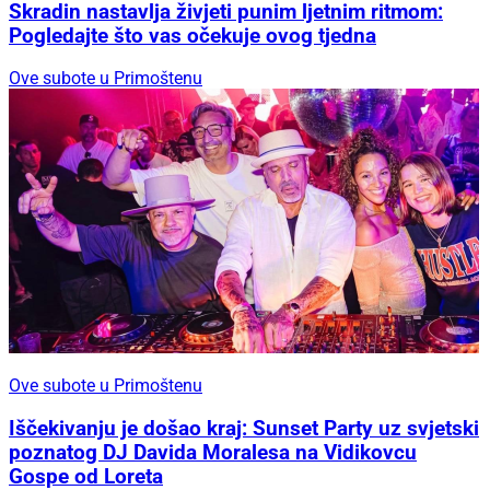
Skradin nastavlja živjeti punim ljetnim ritmom:
Pogledajte što vas očekuje ovog tjedna
Ove subote u Primoštenu
Ove subote u Primoštenu
Iščekivanju je došao kraj: Sunset Party uz svjetski
poznatog DJ Davida Moralesa na Vidikovcu
Gospe od Loreta