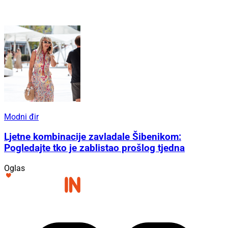
Modni đir
Ljetne kombinacije zavladale Šibenikom:
Pogledajte tko je zablistao prošlog tjedna
Oglas