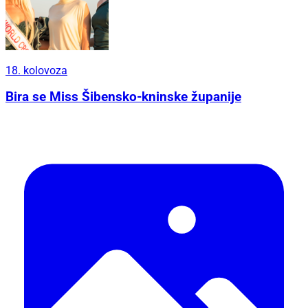
18. kolovoza
Bira se Miss Šibensko-kninske županije