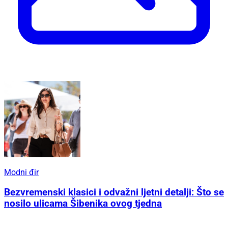
Modni đir
Bezvremenski klasici i odvažni ljetni detalji: Što se
nosilo ulicama Šibenika ovog tjedna