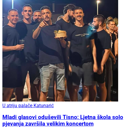
U atriju palače Katunarić
Mladi glasovi oduševili Tisno: Ljetna škola solo
pjevanja završila velikim koncertom