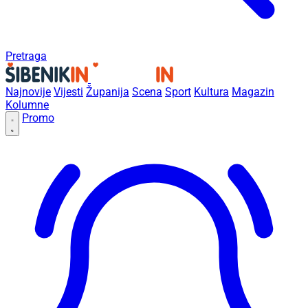
Pretraga
Najnovije
Vijesti
Županija
Scena
Sport
Kultura
Magazin
Kolumne
Promo