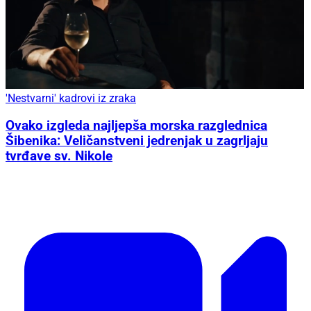
'Nestvarni' kadrovi iz zraka
Ovako izgleda najljepša morska razglednica
Šibenika: Veličanstveni jedrenjak u zagrljaju
tvrđave sv. Nikole