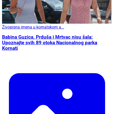
Živopisna imena u kornatskom a...
Babina Guzica, Prduša i Mrtvac nisu šala:
Upoznajte svih 89 otoka Nacionalnog parka
Kornati