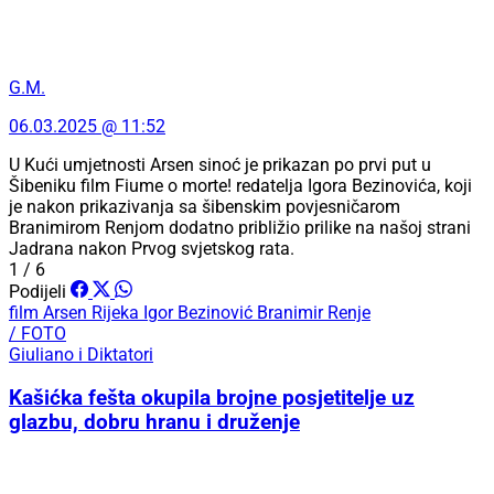
G.M.
06.03.2025 @ 11:52
U Kući umjetnosti Arsen sinoć je prikazan po prvi put u
Šibeniku film Fiume o morte! redatelja Igora Bezinovića, koji
je nakon prikazivanja sa šibenskim povjesničarom
Branimirom Renjom dodatno približio prilike na našoj strani
Jadrana nakon Prvog svjetskog rata.
1 / 6
Podijeli
film
Arsen
Rijeka
Igor Bezinović
Branimir Renje
/ FOTO
Giuliano i Diktatori
Kašićka fešta okupila brojne posjetitelje uz
glazbu, dobru hranu i druženje