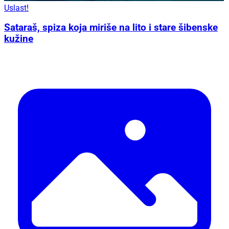
Uslast!
Sataraš, spiza koja miriše na lito i stare šibenske
kužine