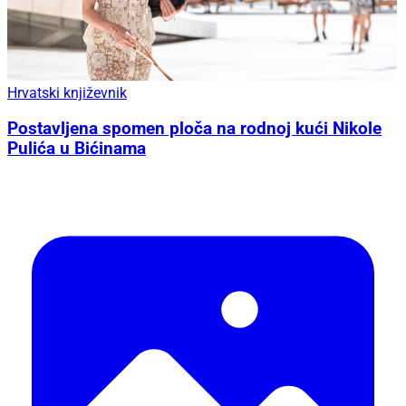
Hrvatski književnik
Postavljena spomen ploča na rodnoj kući Nikole
Pulića u Bićinama