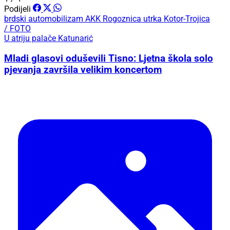
Podijeli
brdski automobilizam
AKK Rogoznica
utrka Kotor-Trojica
/ FOTO
U atriju palače Katunarić
Mladi glasovi oduševili Tisno: Ljetna škola solo
pjevanja završila velikim koncertom