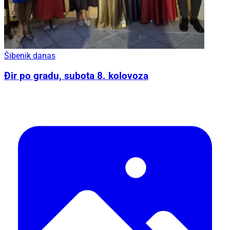
Šibenik danas
Đir po gradu, subota 8. kolovoza