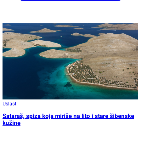
Uslast!
Sataraš, spiza koja miriše na lito i stare šibenske
kužine