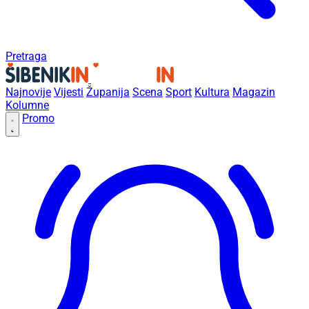
Pretraga
Najnovije
Vijesti
Županija
Scena
Sport
Kultura
Magazin
Kolumne
Promo