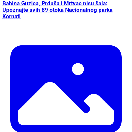
Babina Guzica, Prduša i Mrtvac nisu šala:
Upoznajte svih 89 otoka Nacionalnog parka
Kornati