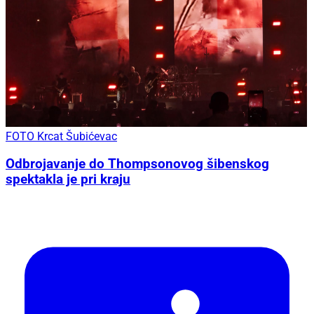
FOTO Krcat Šubićevac
Odbrojavanje do Thompsonovog šibenskog
spektakla je pri kraju