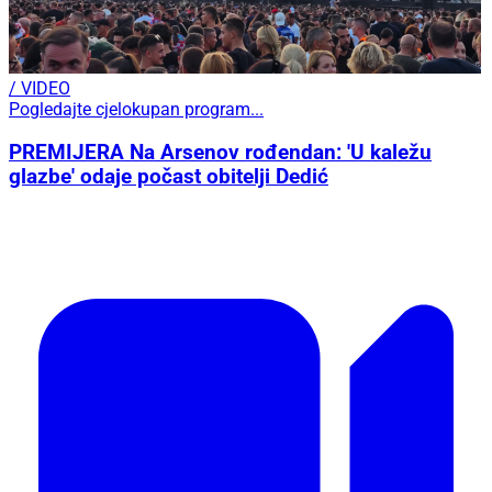
/ VIDEO
Pogledajte cjelokupan program...
PREMIJERA Na Arsenov rođendan: 'U kaležu
glazbe' odaje počast obitelji Dedić