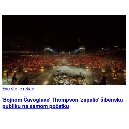
Evo što je rekao
'Bojnom Čavoglave' Thompson 'zapalio' šibensku
publiku na samom početku