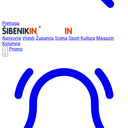
Pretraga
Najnovije
Vijesti
Županija
Scena
Sport
Kultura
Magazin
Kolumne
Promo