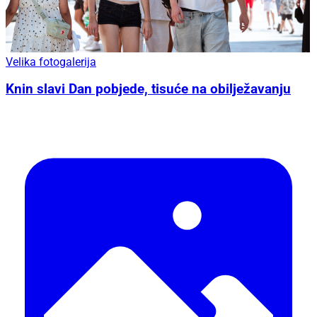
Velika fotogalerija
Knin slavi Dan pobjede, tisuće na obilježavanju