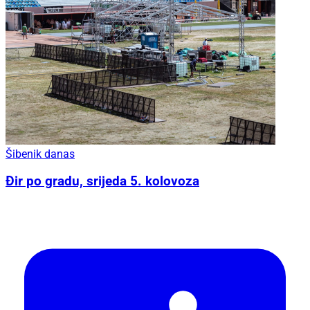
Šibenik danas
Đir po gradu, srijeda 5. kolovoza