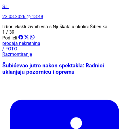
Š.I.
22.03.2026 @ 13:48
Izbori ekskluzivnih vila s Njuškala u okolici Šibenika
1 / 39
Podijeli
prodaja nekretnina
/ FOTO
Razmontiranje
Šubićevac jutro nakon spektakla: Radnici
uklanjaju pozornicu i opremu