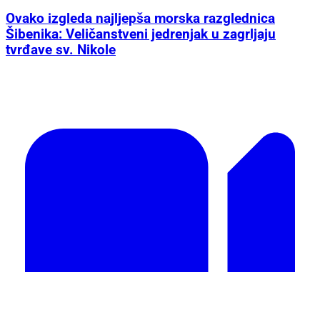
Ovako izgleda najljepša morska razglednica
Šibenika: Veličanstveni jedrenjak u zagrljaju
tvrđave sv. Nikole