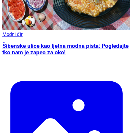
Modni đir
Šibenske ulice kao ljetna modna pista: Pogledajte
tko nam je zapeo za oko!