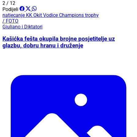
2 / 12
Podijeli
natjecanje
KK Okit Vodice
Champions trophy
/ FOTO
Giuliano i Diktatori
Kašićka fešta okupila brojne posjetitelje uz
glazbu, dobru hranu i druženje