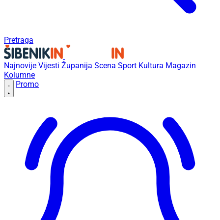
Pretraga
Najnovije
Vijesti
Županija
Scena
Sport
Kultura
Magazin
Kolumne
Promo