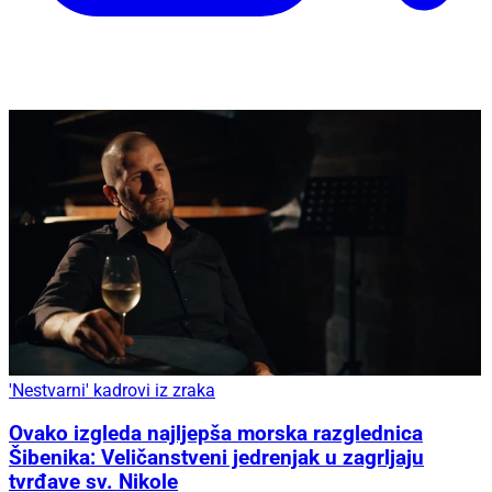
'Nestvarni' kadrovi iz zraka
Ovako izgleda najljepša morska razglednica
Šibenika: Veličanstveni jedrenjak u zagrljaju
tvrđave sv. Nikole