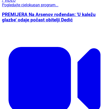
/ VIDEO
Pogledajte cjelokupan program...
PREMIJERA Na Arsenov rođendan: 'U kaležu
glazbe' odaje počast obitelji Dedić