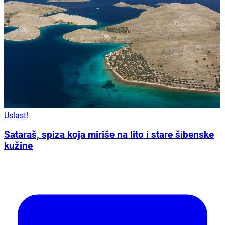
Uslast!
Sataraš, spiza koja miriše na lito i stare šibenske
kužine