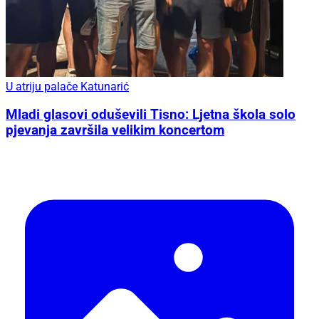
U atriju palače Katunarić
Mladi glasovi oduševili Tisno: Ljetna škola solo
pjevanja završila velikim koncertom