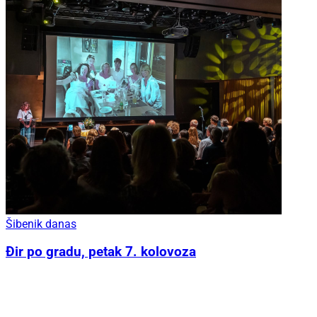
Šibenik danas
Đir po gradu, petak 7. kolovoza