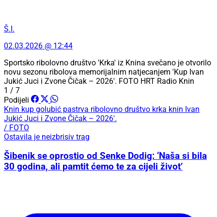
Š.I.
02.03.2026 @ 12:44
Sportsko ribolovno društvo 'Krka' iz Knina svečano je otvorilo
novu sezonu ribolova memorijalnim natjecanjem 'Kup Ivan
Jukić Juci i Zvone Čičak – 2026'. FOTO HRT Radio Knin
1 / 7
Podijeli
Knin
kup
golubić pastrva
ribolovno društvo krka knin
Ivan
Jukić Juci i Zvone Čičak – 2026'.
/ FOTO
Ostavila je neizbrisiv trag
Šibenik se oprostio od Senke Dodig: ‘Naša si bila
30 godina, ali pamtit ćemo te za cijeli život’