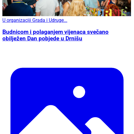
U organizaciji Grada i Udruge...
Budnicom i polaganjem vijenaca svečano
obilježen Dan pobjede u Drnišu