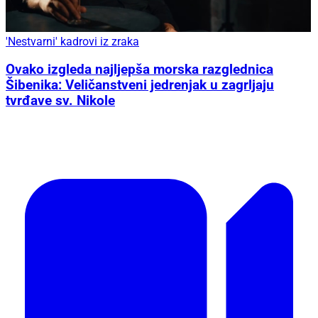
'Nestvarni' kadrovi iz zraka
Ovako izgleda najljepša morska razglednica
Šibenika: Veličanstveni jedrenjak u zagrljaju
tvrđave sv. Nikole