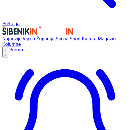
Pretraga
Najnovije
Vijesti
Županija
Scena
Sport
Kultura
Magazin
Kolumne
Promo