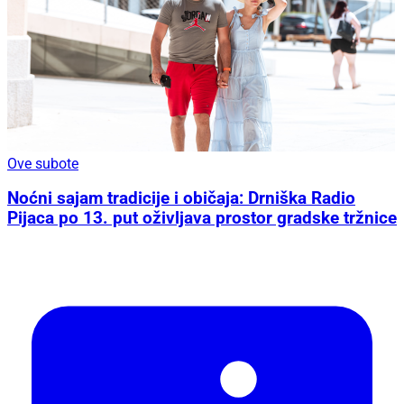
Ove subote
Noćni sajam tradicije i običaja: Drniška Radio
Pijaca po 13. put oživljava prostor gradske tržnice