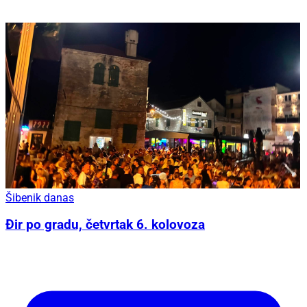
Šibenik danas
Đir po gradu, četvrtak 6. kolovoza