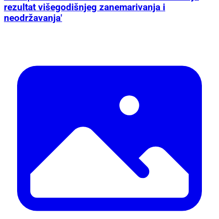
rezultat višegodišnjeg zanemarivanja i
neodržavanja'