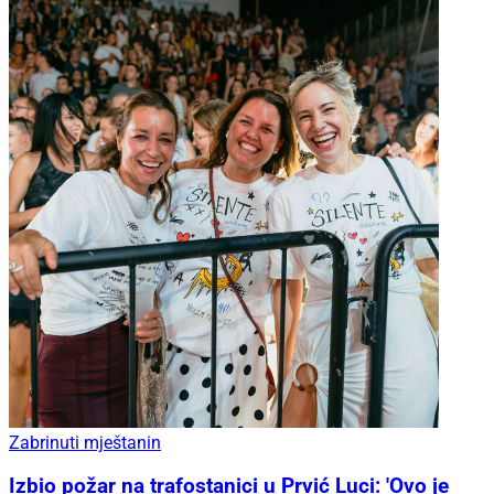
Zabrinuti mještanin
Izbio požar na trafostanici u Prvić Luci: 'Ovo je