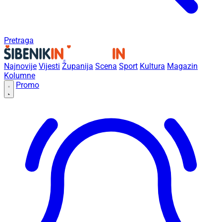
Pretraga
Najnovije
Vijesti
Županija
Scena
Sport
Kultura
Magazin
Kolumne
Promo