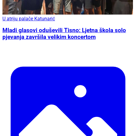
U atriju palače Katunarić
Mladi glasovi oduševili Tisno: Ljetna škola solo
pjevanja završila velikim koncertom