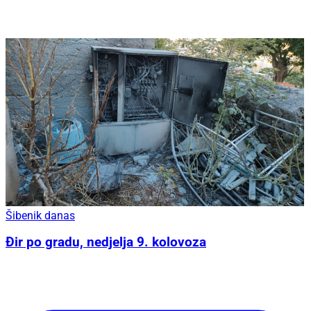
Šibenik danas
Đir po gradu, nedjelja 9. kolovoza