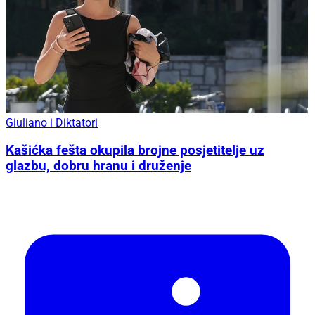
Giuliano i Diktatori
Kašićka fešta okupila brojne posjetitelje uz
glazbu, dobru hranu i druženje