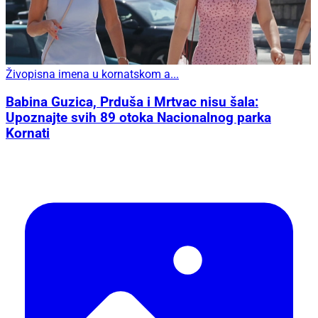
Živopisna imena u kornatskom a...
Babina Guzica, Prduša i Mrtvac nisu šala:
Upoznajte svih 89 otoka Nacionalnog parka
Kornati