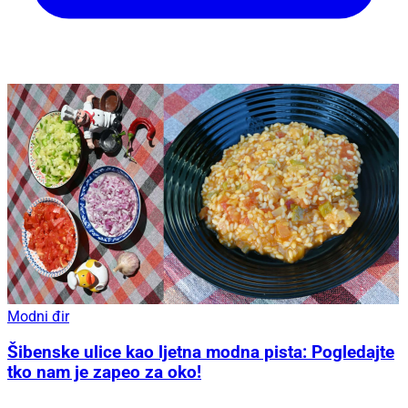
Modni đir
Šibenske ulice kao ljetna modna pista: Pogledajte
tko nam je zapeo za oko!