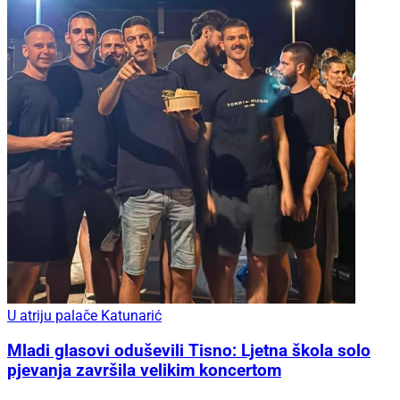
U atriju palače Katunarić
Mladi glasovi oduševili Tisno: Ljetna škola solo
pjevanja završila velikim koncertom