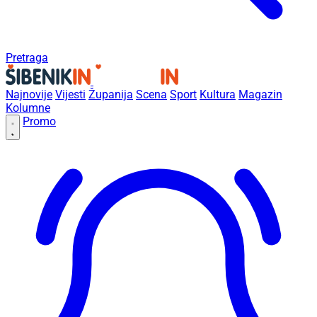
Pretraga
Najnovije
Vijesti
Županija
Scena
Sport
Kultura
Magazin
Kolumne
Promo