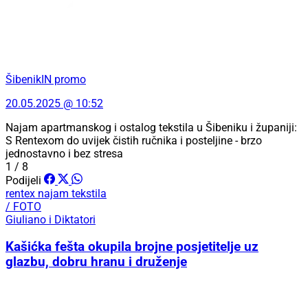
ŠibenikIN promo
20.05.2025 @ 10:52
Najam apartmanskog i ostalog tekstila u Šibeniku i županiji:
S Rentexom do uvijek čistih ručnika i posteljine - brzo
jednostavno i bez stresa
1 / 8
Podijeli
rentex
najam tekstila
/ FOTO
Giuliano i Diktatori
Kašićka fešta okupila brojne posjetitelje uz
glazbu, dobru hranu i druženje