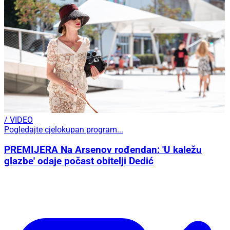
/ VIDEO
Pogledajte cjelokupan program...
PREMIJERA Na Arsenov rođendan: 'U kaležu
glazbe' odaje počast obitelji Dedić