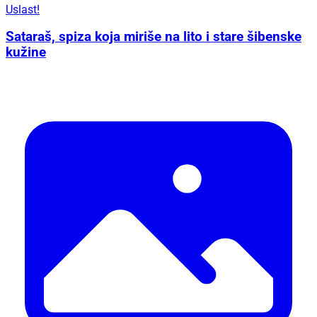
Uslast!
Sataraš, spiza koja miriše na lito i stare šibenske
kužine