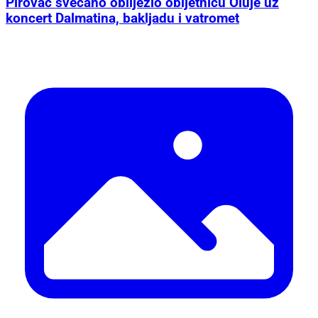
Pirovac svečano obilježio obljetnicu Oluje uz
koncert Dalmatina, bakljadu i vatromet