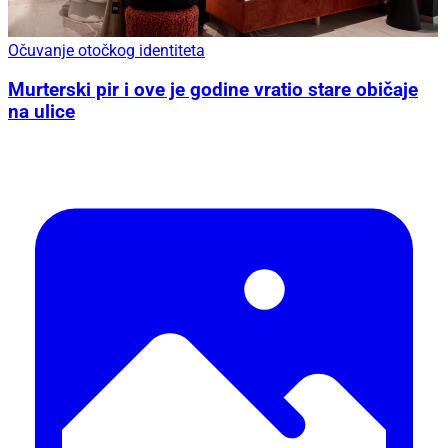
Očuvanje otočkog identiteta
Murterski pir i ove je godine vratio stare običaje
na ulice