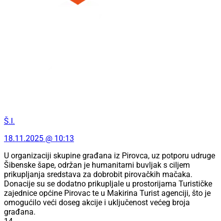
Š.I.
18.11.2025 @ 10:13
U organizaciji skupine građana iz Pirovca, uz potporu udruge
Šibenske šape, održan je humanitarni buvljak s ciljem
prikupljanja sredstava za dobrobit pirovačkih mačaka.
Donacije su se dodatno prikupljale u prostorijama Turističke
zajednice općine Pirovac te u Makirina Turist agenciji, što je
omogućilo veći doseg akcije i uključenost većeg broja
građana.