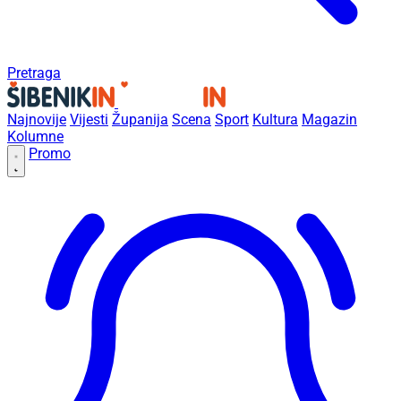
Pretraga
Najnovije
Vijesti
Županija
Scena
Sport
Kultura
Magazin
Kolumne
Promo