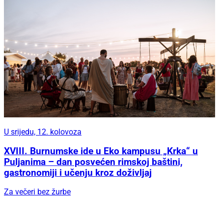
U srijedu, 12. kolovoza
XVIII. Burnumske ide u Eko kampusu „Krka“ u
Puljanima – dan posvećen rimskoj baštini,
gastronomiji i učenju kroz doživljaj
Za večeri bez žurbe