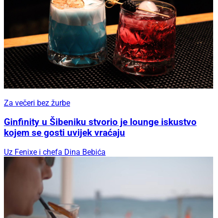
Za večeri bez žurbe
Ginfinity u Šibeniku stvorio je lounge iskustvo
kojem se gosti uvijek vraćaju
Uz Fenixe i chefa Dina Bebića