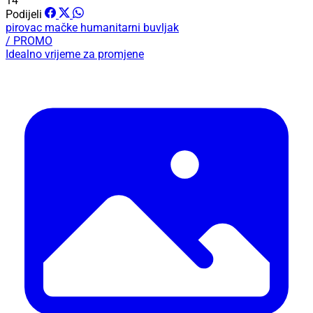
14
Podijeli
pirovac
mačke
humanitarni buvljak
/ PROMO
Idealno vrijeme za promjene