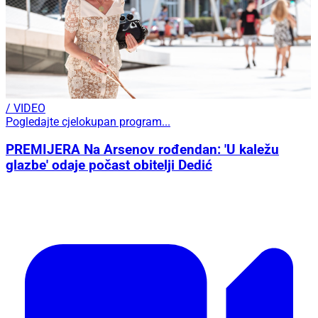
/ VIDEO
Pogledajte cjelokupan program...
PREMIJERA Na Arsenov rođendan: 'U kaležu
glazbe' odaje počast obitelji Dedić