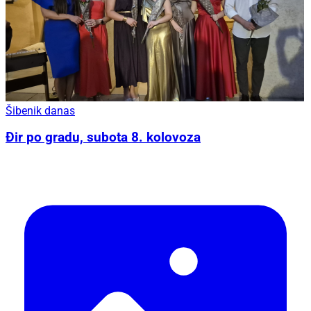
Šibenik danas
Đir po gradu, subota 8. kolovoza