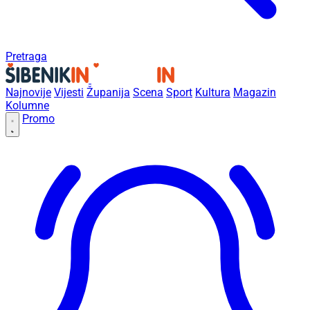
Pretraga
Najnovije
Vijesti
Županija
Scena
Sport
Kultura
Magazin
Kolumne
Promo