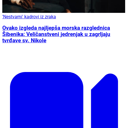
'Nestvarni' kadrovi iz zraka
Ovako izgleda najljepša morska razglednica
Šibenika: Veličanstveni jedrenjak u zagrljaju
tvrđave sv. Nikole