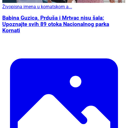
Živopisna imena u kornatskom a...
Babina Guzica, Prduša i Mrtvac nisu šala:
Upoznajte svih 89 otoka Nacionalnog parka
Kornati