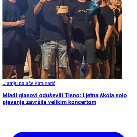
U atriju palače Katunarić
Mladi glasovi oduševili Tisno: Ljetna škola solo
pjevanja završila velikim koncertom