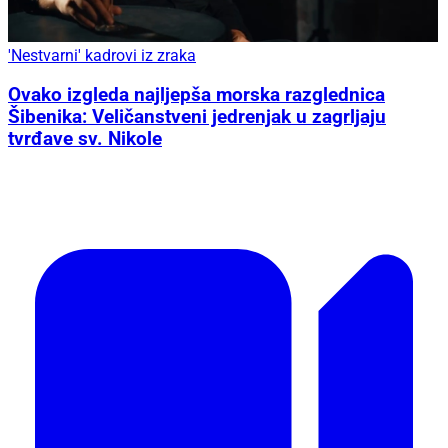
'Nestvarni' kadrovi iz zraka
Ovako izgleda najljepša morska razglednica
Šibenika: Veličanstveni jedrenjak u zagrljaju
tvrđave sv. Nikole