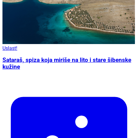
Uslast!
Sataraš, spiza koja miriše na lito i stare šibenske
kužine