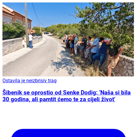
Ostavila je neizbrisiv trag
Šibenik se oprostio od Senke Dodig: ‘Naša si bila
30 godina, ali pamtit ćemo te za cijeli život’