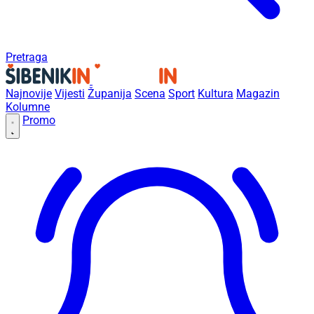
Pretraga
Najnovije
Vijesti
Županija
Scena
Sport
Kultura
Magazin
Kolumne
Promo