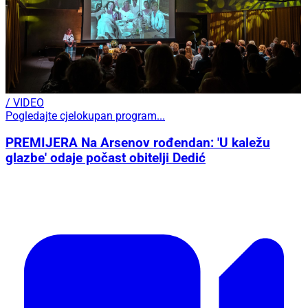
/ VIDEO
Pogledajte cjelokupan program...
PREMIJERA Na Arsenov rođendan: 'U kaležu
glazbe' odaje počast obitelji Dedić