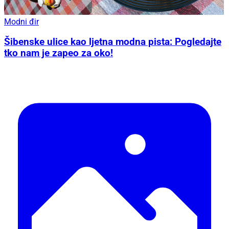
Modni đir
Šibenske ulice kao ljetna modna pista: Pogledajte
tko nam je zapeo za oko!