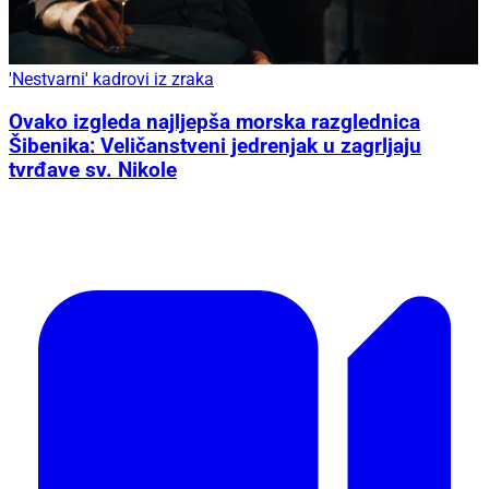
'Nestvarni' kadrovi iz zraka
Ovako izgleda najljepša morska razglednica
Šibenika: Veličanstveni jedrenjak u zagrljaju
tvrđave sv. Nikole