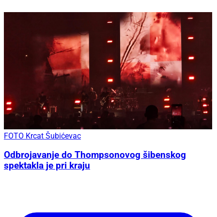
FOTO Krcat Šubićevac
Odbrojavanje do Thompsonovog šibenskog
spektakla je pri kraju