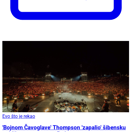
Evo što je rekao
'Bojnom Čavoglave' Thompson 'zapalio' šibensku