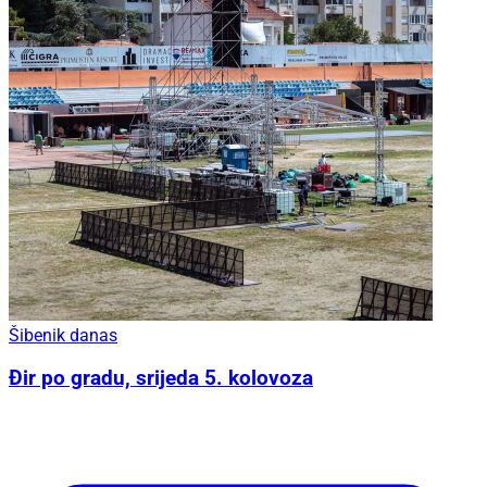
Šibenik danas
Đir po gradu, srijeda 5. kolovoza