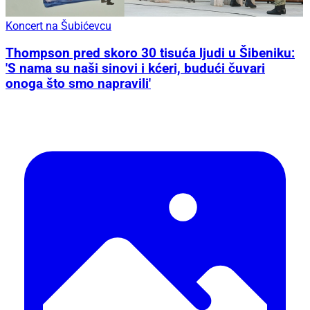
Koncert na Šubićevcu
Thompson pred skoro 30 tisuća ljudi u Šibeniku:
'S nama su naši sinovi i kćeri, budući čuvari
onoga što smo napravili'