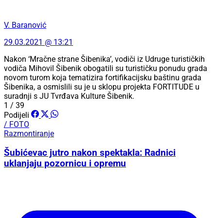
V. Baranović
29.03.2021 @ 13:21
Nakon ‘Mračne strane Šibenika’, vodiči iz Udruge turističkih
vodiča Mihovil Šibenik obogatili su turističku ponudu grada
novom turom koja tematizira fortifikacijsku baštinu grada
Šibenika, a osmislili su je u sklopu projekta FORTITUDE u
suradnji s JU Tvrđava Kulture Šibenik.
1 / 39
Podijeli
/ FOTO
Razmontiranje
Šubićevac jutro nakon spektakla: Radnici
uklanjaju pozornicu i opremu