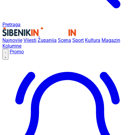
Pretraga
Najnovije
Vijesti
Županija
Scena
Sport
Kultura
Magazin
Kolumne
Promo