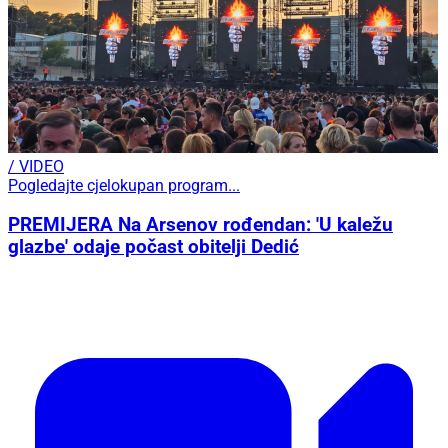
/ VIDEO
Pogledajte cjelokupan program...
PREMIJERA Na Arsenov rođendan: 'U kaležu
glazbe' odaje počast obitelji Dedić