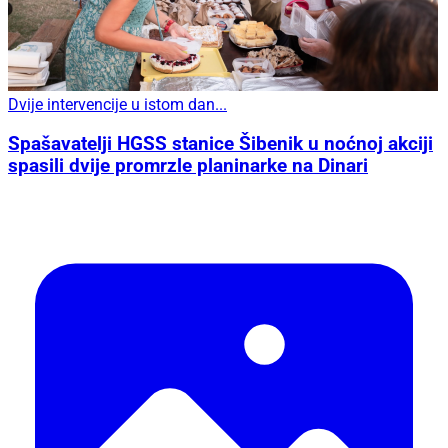
Dvije intervencije u istom dan...
Spašavatelji HGSS stanice Šibenik u noćnoj akciji
spasili dvije promrzle planinarke na Dinari