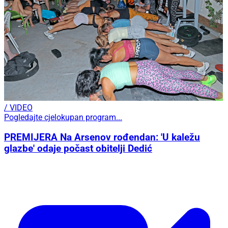
/ VIDEO
Pogledajte cjelokupan program...
PREMIJERA Na Arsenov rođendan: 'U kaležu
glazbe' odaje počast obitelji Dedić