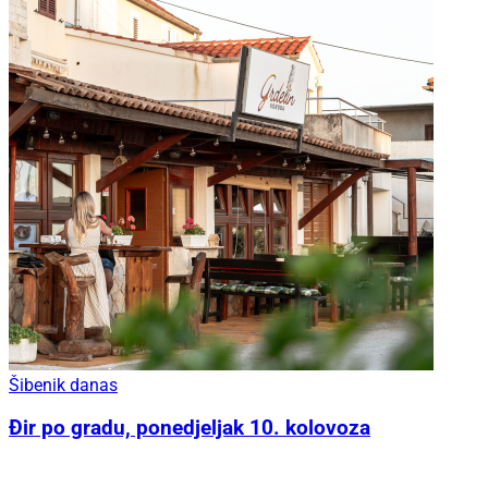
Šibenik danas
Đir po gradu, ponedjeljak 10. kolovoza