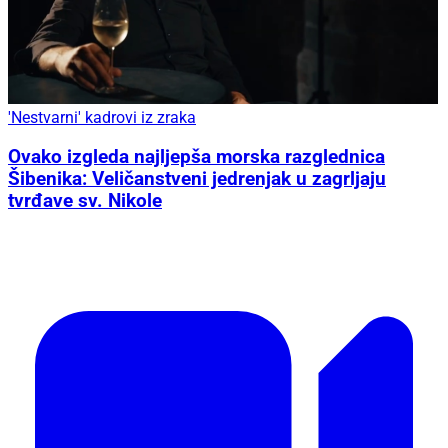
'Nestvarni' kadrovi iz zraka
Ovako izgleda najljepša morska razglednica
Šibenika: Veličanstveni jedrenjak u zagrljaju
tvrđave sv. Nikole