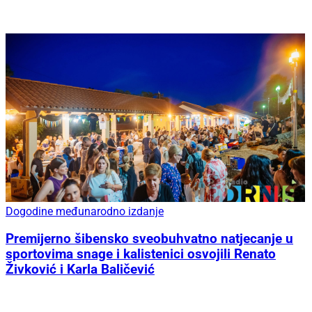
Dogodine međunarodno izdanje
Premijerno šibensko sveobuhvatno natjecanje u
sportovima snage i kalistenici osvojili Renato
Živković i Karla Baličević