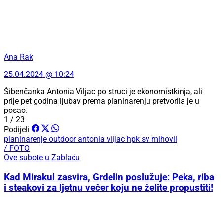
Ana Rak
25.04.2024 @ 10:24
Šibenčanka Antonia Viljac po struci je ekonomistkinja, ali
prije pet godina ljubav prema planinarenju pretvorila je u
posao.
1 / 23
Podijeli
planinarenje
outdoor
antonia viljac
hpk sv mihovil
/ FOTO
Ove subote u Zablaću
Kad Mirakul zasvira, Grdelin poslužuje: Peka, riba
i steakovi za ljetnu večer koju ne želite propustiti!