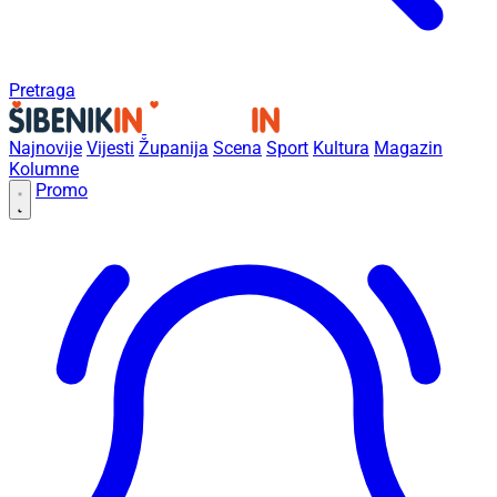
Pretraga
Najnovije
Vijesti
Županija
Scena
Sport
Kultura
Magazin
Kolumne
Promo