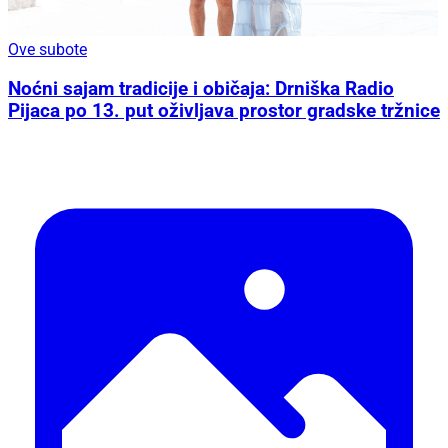
Ove subote
Noćni sajam tradicije i običaja: Drniška Radio
Pijaca po 13. put oživljava prostor gradske tržnice