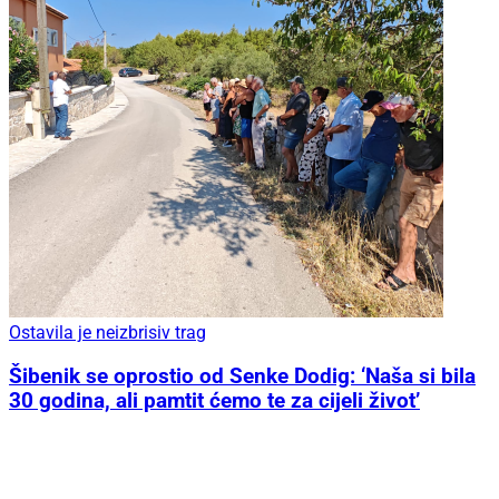
Ostavila je neizbrisiv trag
Šibenik se oprostio od Senke Dodig: ‘Naša si bila
30 godina, ali pamtit ćemo te za cijeli život’