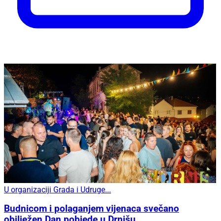
U organizaciji Grada i Udruge...
Budnicom i polaganjem vijenaca svečano
obilježen Dan pobjede u Drnišu