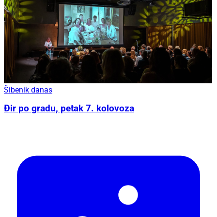
Šibenik danas
Đir po gradu, petak 7. kolovoza