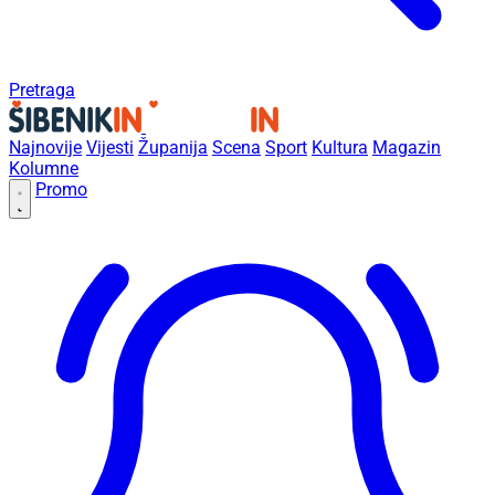
Pretraga
Najnovije
Vijesti
Županija
Scena
Sport
Kultura
Magazin
Kolumne
Promo