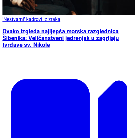
'Nestvarni' kadrovi iz zraka
Ovako izgleda najljepša morska razglednica
Šibenika: Veličanstveni jedrenjak u zagrljaju
tvrđave sv. Nikole