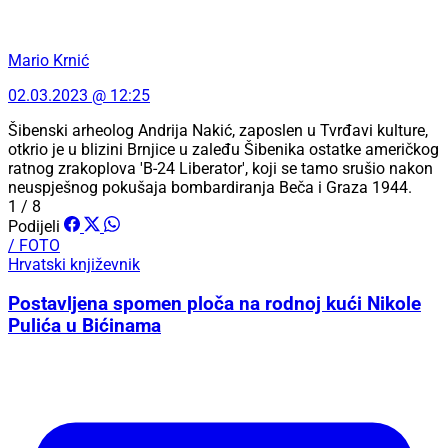
Mario Krnić
02.03.2023 @ 12:25
Šibenski arheolog Andrija Nakić, zaposlen u Tvrđavi kulture,
otkrio je u blizini Brnjice u zaleđu Šibenika ostatke američkog
ratnog zrakoplova 'B-24 Liberator', koji se tamo srušio nakon
neuspješnog pokušaja bombardiranja Beča i Graza 1944.
1 / 8
Podijeli
/ FOTO
Hrvatski književnik
Postavljena spomen ploča na rodnoj kući Nikole
Pulića u Bićinama