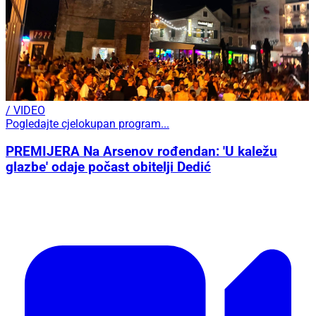
/ VIDEO
Pogledajte cjelokupan program...
PREMIJERA Na Arsenov rođendan: 'U kaležu
glazbe' odaje počast obitelji Dedić