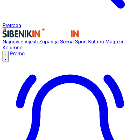
Pretraga
Najnovije
Vijesti
Županija
Scena
Sport
Kultura
Magazin
Kolumne
Promo