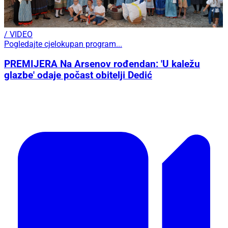
/ VIDEO
Pogledajte cjelokupan program...
PREMIJERA Na Arsenov rođendan: 'U kaležu
glazbe' odaje počast obitelji Dedić