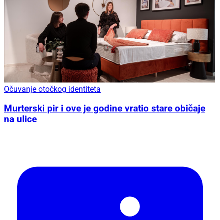
Očuvanje otočkog identiteta
Murterski pir i ove je godine vratio stare običaje
na ulice