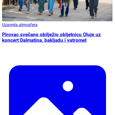
Uzavrela atmosfera
Pirovac svečano obilježio obljetnicu Oluje uz
koncert Dalmatina, bakljadu i vatromet