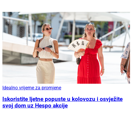
Idealno vrijeme za promjene
Iskoristite ljetne popuste u kolovozu i osvježite
svoj dom uz Hespo akcije