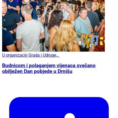
U organizaciji Grada i Udruge...
Budnicom i polaganjem vijenaca svečano
obilježen Dan pobjede u Drnišu