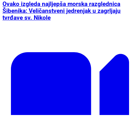
Ovako izgleda najljepša morska razglednica
Šibenika: Veličanstveni jedrenjak u zagrljaju
tvrđave sv. Nikole