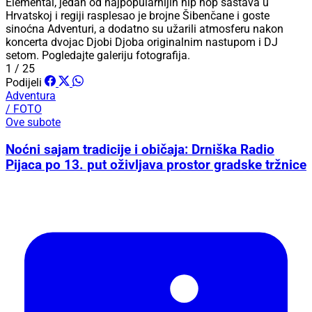
Elemental, jedan od najpopularnijih hip hop sastava u
Hrvatskoj i regiji rasplesao je brojne Šibenčane i goste
sinoćna Adventuri, a dodatno su užarili atmosferu nakon
koncerta dvojac Djobi Djoba originalnim nastupom i DJ
setom. Pogledajte galeriju fotografija.
1 / 25
Podijeli
Adventura
/ FOTO
Ove subote
Noćni sajam tradicije i običaja: Drniška Radio
Pijaca po 13. put oživljava prostor gradske tržnice