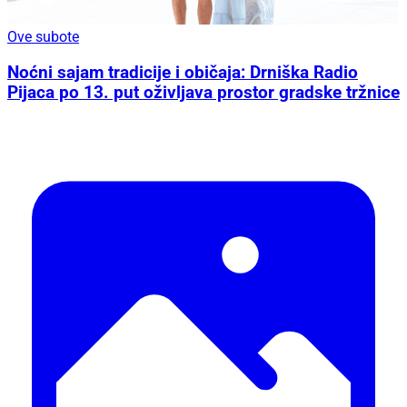
Ove subote
Noćni sajam tradicije i običaja: Drniška Radio
Pijaca po 13. put oživljava prostor gradske tržnice