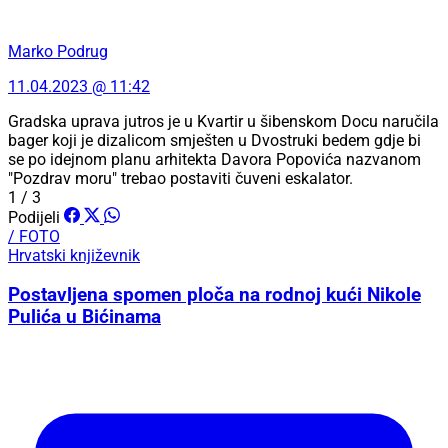
Marko Podrug
11.04.2023 @ 11:42
Gradska uprava jutros je u Kvartir u šibenskom Docu naručila
bager koji je dizalicom smješten u Dvostruki bedem gdje bi
se po idejnom planu arhitekta Davora Popovića nazvanom
"Pozdrav moru" trebao postaviti čuveni eskalator.
1 / 3
Podijeli
/ FOTO
Hrvatski književnik
Postavljena spomen ploča na rodnoj kući Nikole
Pulića u Bićinama