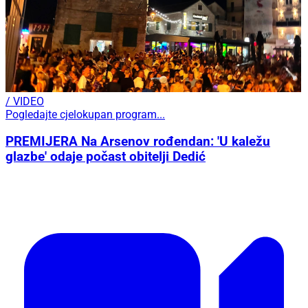
/ VIDEO
Pogledajte cjelokupan program...
PREMIJERA Na Arsenov rođendan: 'U kaležu
glazbe' odaje počast obitelji Dedić