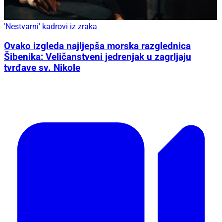
'Nestvarni' kadrovi iz zraka
Ovako izgleda najljepša morska razglednica
Šibenika: Veličanstveni jedrenjak u zagrljaju
tvrđave sv. Nikole