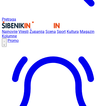
Pretraga
Najnovije
Vijesti
Županija
Scena
Sport
Kultura
Magazin
Kolumne
Promo