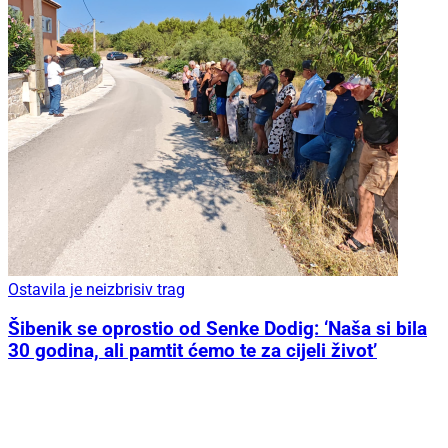
Ostavila je neizbrisiv trag
Šibenik se oprostio od Senke Dodig: ‘Naša si bila
30 godina, ali pamtit ćemo te za cijeli život’