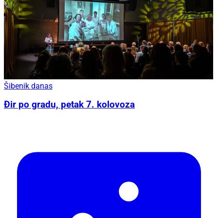
Šibenik danas
Đir po gradu, petak 7. kolovoza