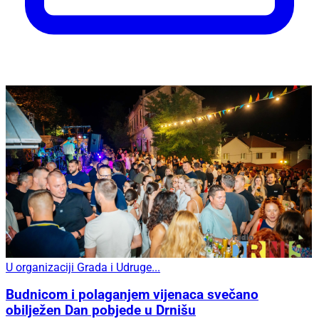
U organizaciji Grada i Udruge...
Budnicom i polaganjem vijenaca svečano
obilježen Dan pobjede u Drnišu