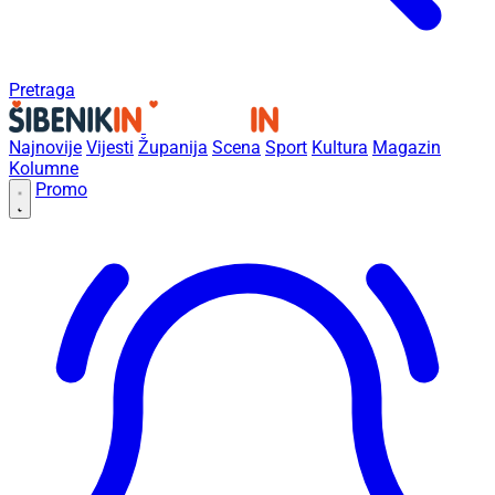
Pretraga
Najnovije
Vijesti
Županija
Scena
Sport
Kultura
Magazin
Kolumne
Promo