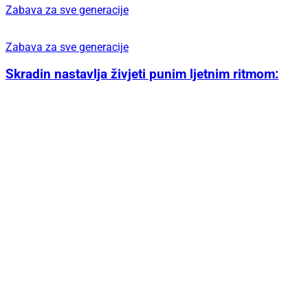
Za večeri bez žurbe
Ginfinity u Šibeniku stvorio je lounge iskustvo
kojem se gosti uvijek vraćaju
Uz Fenixe i chefa Dina Bebića