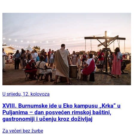
Iskoristite ljetne popuste u kolovozu i osvježite
svoj dom uz Hespo akcije
U srijedu, 12. kolovoza