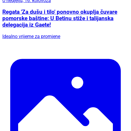
25.11.2024 @ 10:37
U galeriji fotografija pogledajte današnji đir po Šibeniku,
omiljenu rubriku čitatelja ŠibenikIN-a, najčitanijeg lokalnog
portala u Hrvatskoj.
24
Podijeli
đir po gradu
/ PROMO
U nedjelju, 16. kolovoza