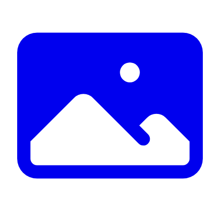
U srijedu, 12. kolovoza
XVIII. Burnumske ide u Eko kampusu „Krka“ u
Puljanima – dan posvećen rimskoj baštini,
gastronomiji i učenju kroz doživljaj