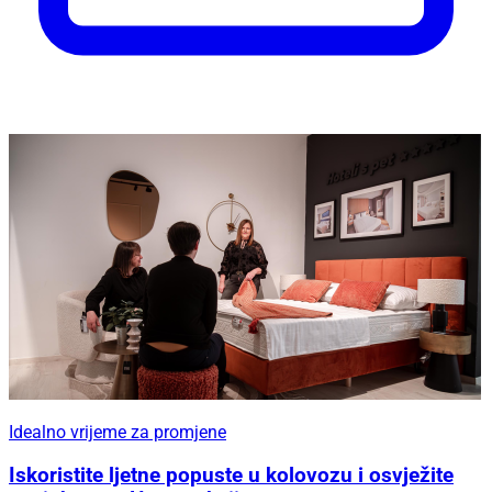
U nedjelju, 16. kolovoza
Regata 'Za dušu i tilo' ponovno okuplja čuvare
pomorske baštine: U Betinu stiže i talijanska
delegacija iz Gaete!
Idealno vrijeme za promjene