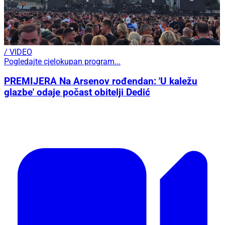
/ VIDEO
Pogledajte cjelokupan program...
PREMIJERA Na Arsenov rođendan: 'U kaležu
glazbe' odaje počast obitelji Dedić