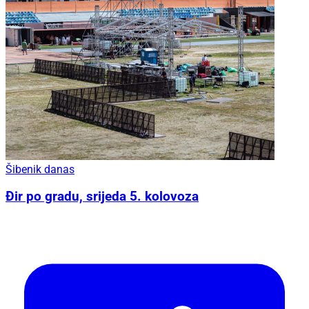
Šibenik danas
Đir po gradu, srijeda 5. kolovoza