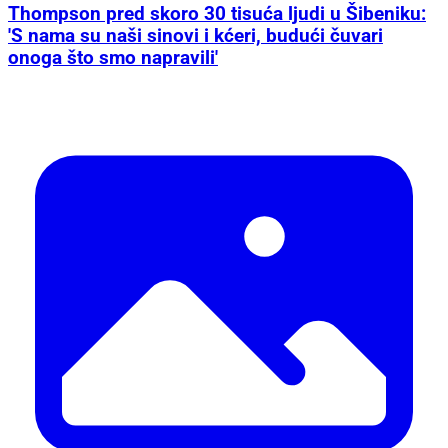
Thompson pred skoro 30 tisuća ljudi u Šibeniku:
'S nama su naši sinovi i kćeri, budući čuvari
onoga što smo napravili'