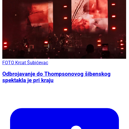
FOTO Krcat Šubićevac
Odbrojavanje do Thompsonovog šibenskog
spektakla je pri kraju