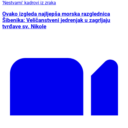
'Nestvarni' kadrovi iz zraka
Ovako izgleda najljepša morska razglednica
Šibenika: Veličanstveni jedrenjak u zagrljaju
tvrđave sv. Nikole