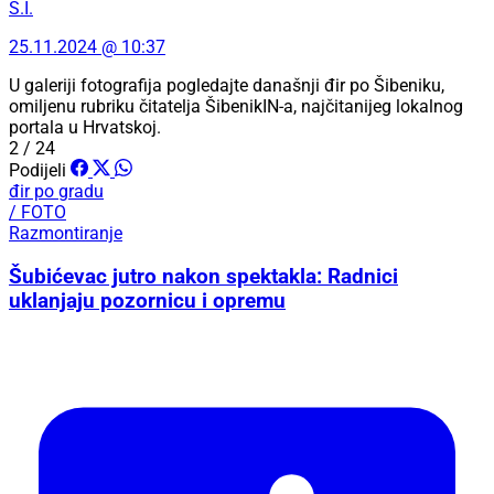
Š.I.
25.11.2024 @ 10:37
U galeriji fotografija pogledajte današnji đir po Šibeniku,
omiljenu rubriku čitatelja ŠibenikIN-a, najčitanijeg lokalnog
portala u Hrvatskoj.
2 / 24
Podijeli
đir po gradu
/ FOTO
Razmontiranje
Šubićevac jutro nakon spektakla: Radnici
uklanjaju pozornicu i opremu