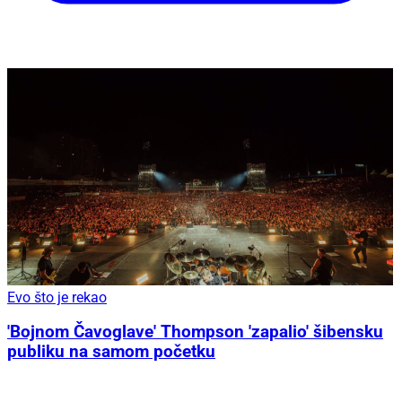
Evo što je rekao
'Bojnom Čavoglave' Thompson 'zapalio' šibensku
publiku na samom početku