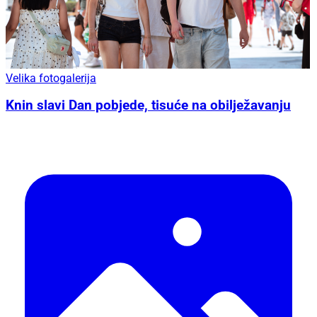
Velika fotogalerija
Knin slavi Dan pobjede, tisuće na obilježavanju