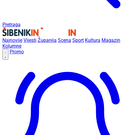
Pretraga
Najnovije
Vijesti
Županija
Scena
Sport
Kultura
Magazin
Kolumne
Promo