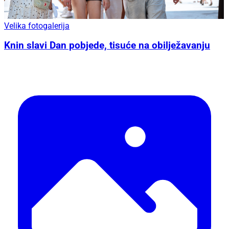
Velika fotogalerija
Knin slavi Dan pobjede, tisuće na obilježavanju