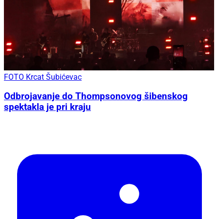
FOTO Krcat Šubićevac
Odbrojavanje do Thompsonovog šibenskog
spektakla je pri kraju