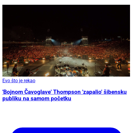
Evo što je rekao
'Bojnom Čavoglave' Thompson 'zapalio' šibensku
publiku na samom početku