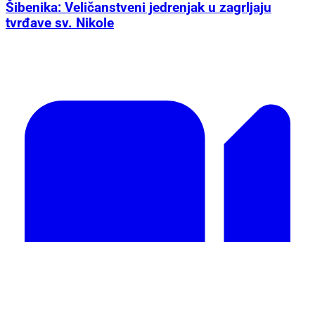
Šibenika: Veličanstveni jedrenjak u zagrljaju
tvrđave sv. Nikole