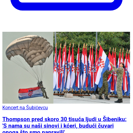
Koncert na Šubićevcu
Thompson pred skoro 30 tisuća ljudi u Šibeniku:
'S nama su naši sinovi i kćeri, budući čuvari
onoga što smo napravili'