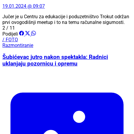
19.01.2024 @ 09:07
Jučer je u Centru za edukacije i poduzetništvo Trokut održan
prvi ovogodišnji meetup i to na temu računalne sigurnosti.
2 / 11
Podijeli
/ FOTO
Razmontiranje
Šubićevac jutro nakon spektakla: Radnici
uklanjaju pozornicu i opremu