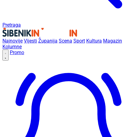
Pretraga
Najnovije
Vijesti
Županija
Scena
Sport
Kultura
Magazin
Kolumne
Promo