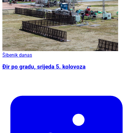
Šibenik danas
Đir po gradu, srijeda 5. kolovoza