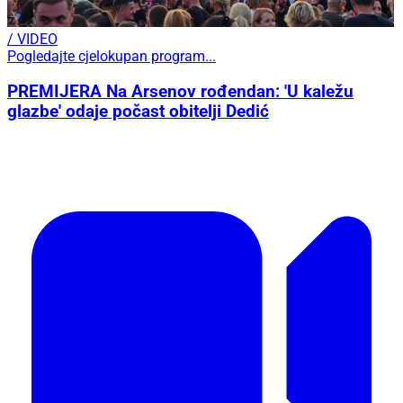
/ VIDEO
Pogledajte cjelokupan program...
PREMIJERA Na Arsenov rođendan: 'U kaležu
glazbe' odaje počast obitelji Dedić