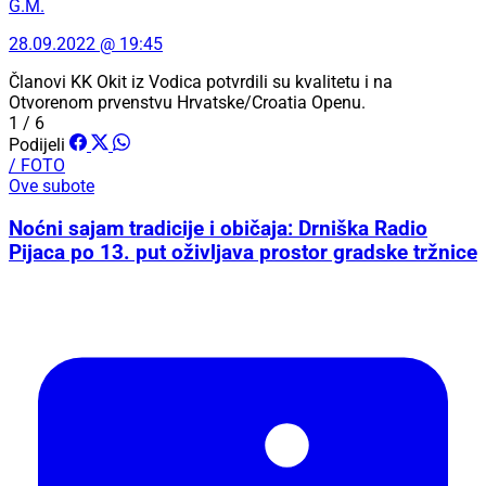
G.M.
28.09.2022 @ 19:45
Članovi KK Okit iz Vodica potvrdili su kvalitetu i na
Otvorenom prvenstvu Hrvatske/Croatia Openu.
1 / 6
Podijeli
/ FOTO
Ove subote
Noćni sajam tradicije i običaja: Drniška Radio
Pijaca po 13. put oživljava prostor gradske tržnice