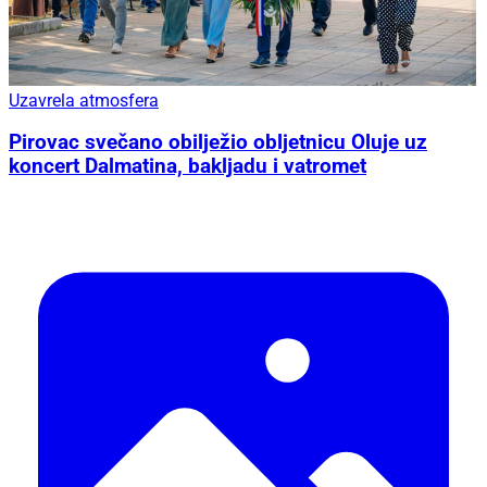
Uzavrela atmosfera
Pirovac svečano obilježio obljetnicu Oluje uz
koncert Dalmatina, bakljadu i vatromet