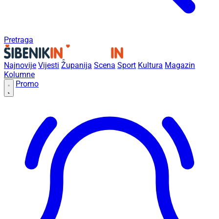
Pretraga
Najnovije
Vijesti
Županija
Scena
Sport
Kultura
Magazin
Kolumne
Promo