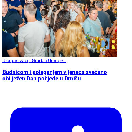
U organizaciji Grada i Udruge...
Budnicom i polaganjem vijenaca svečano
obilježen Dan pobjede u Drnišu