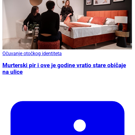
Očuvanje otočkog identiteta
Murterski pir i ove je godine vratio stare običaje
na ulice