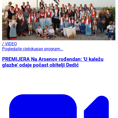
/ VIDEO
Pogledajte cjelokupan program...
PREMIJERA Na Arsenov rođendan: 'U kaležu
glazbe' odaje počast obitelji Dedić