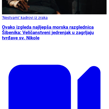
'Nestvarni' kadrovi iz zraka
Ovako izgleda najljepša morska razglednica
Šibenika: Veličanstveni jedrenjak u zagrljaju
tvrđave sv. Nikole