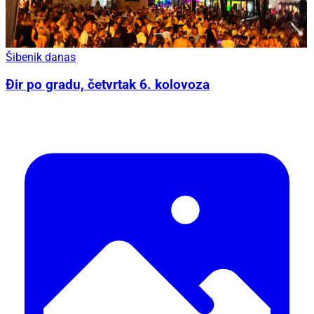
Šibenik danas
Đir po gradu, četvrtak 6. kolovoza