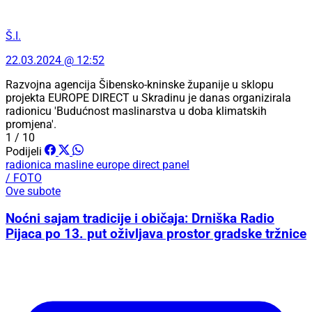
Š.I.
22.03.2024 @ 12:52
Razvojna agencija Šibensko-kninske županije u sklopu
projekta EUROPE DIRECT u Skradinu je danas organizirala
radionicu 'Budućnost maslinarstva u doba klimatskih
promjena'.
1 / 10
Podijeli
radionica
masline
europe direct
panel
/ FOTO
Ove subote
Noćni sajam tradicije i običaja: Drniška Radio
Pijaca po 13. put oživljava prostor gradske tržnice