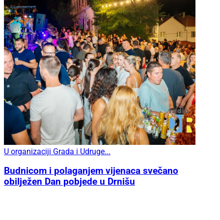
U organizaciji Grada i Udruge...
Budnicom i polaganjem vijenaca svečano
obilježen Dan pobjede u Drnišu