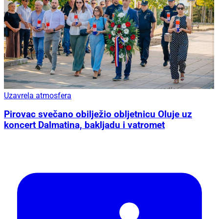
Uzavrela atmosfera
Pirovac svečano obilježio obljetnicu Oluje uz
koncert Dalmatina, bakljadu i vatromet