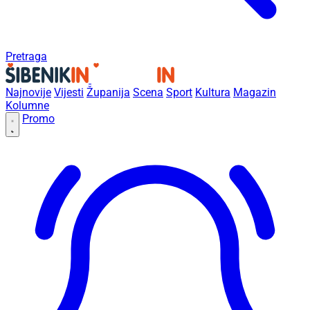
Pretraga
Najnovije
Vijesti
Županija
Scena
Sport
Kultura
Magazin
Kolumne
Promo