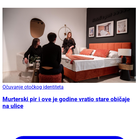
Očuvanje otočkog identiteta
Murterski pir i ove je godine vratio stare običaje
na ulice