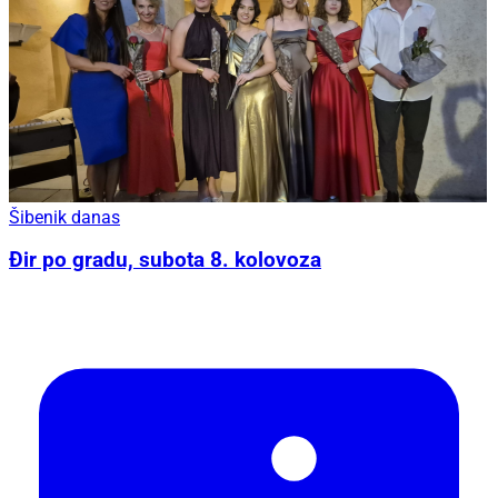
Šibenik danas
Đir po gradu, subota 8. kolovoza