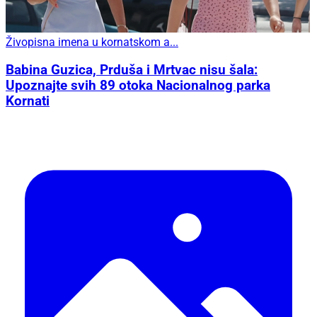
Živopisna imena u kornatskom a...
Babina Guzica, Prduša i Mrtvac nisu šala:
Upoznajte svih 89 otoka Nacionalnog parka
Kornati