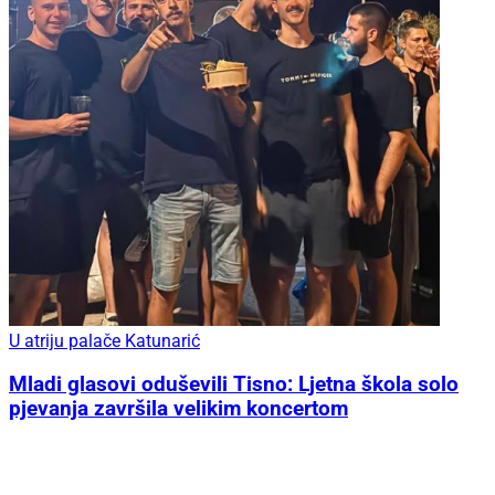
U atriju palače Katunarić
Mladi glasovi oduševili Tisno: Ljetna škola solo
pjevanja završila velikim koncertom