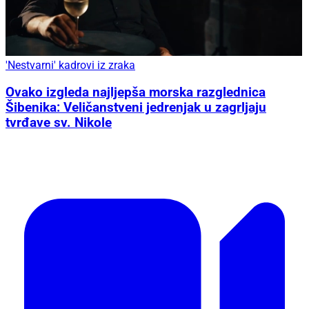
'Nestvarni' kadrovi iz zraka
Ovako izgleda najljepša morska razglednica
Šibenika: Veličanstveni jedrenjak u zagrljaju
tvrđave sv. Nikole