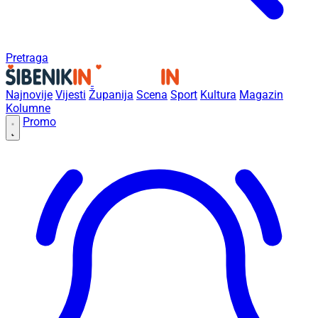
Pretraga
Najnovije
Vijesti
Županija
Scena
Sport
Kultura
Magazin
Kolumne
Promo