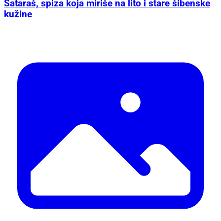
Sataraš, spiza koja miriše na lito i stare šibenske
kužine