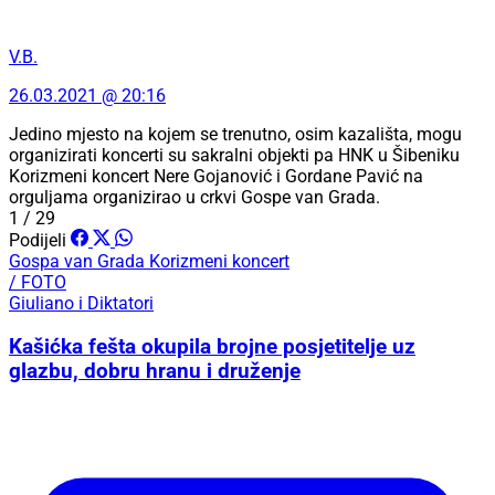
V.B.
26.03.2021 @ 20:16
Jedino mjesto na kojem se trenutno, osim kazališta, mogu
organizirati koncerti su sakralni objekti pa HNK u Šibeniku
Korizmeni koncert Nere Gojanović i Gordane Pavić na
orguljama organizirao u crkvi Gospe van Grada.
1 / 29
Podijeli
Gospa van Grada
Korizmeni koncert
/ FOTO
Giuliano i Diktatori
Kašićka fešta okupila brojne posjetitelje uz
glazbu, dobru hranu i druženje