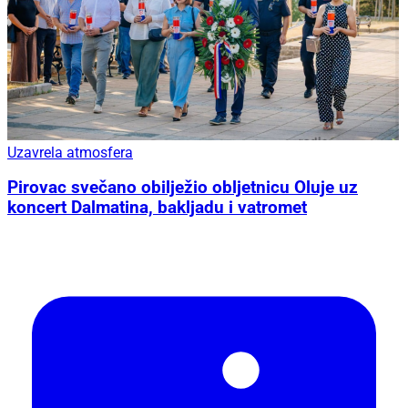
Uzavrela atmosfera
Pirovac svečano obilježio obljetnicu Oluje uz
koncert Dalmatina, bakljadu i vatromet