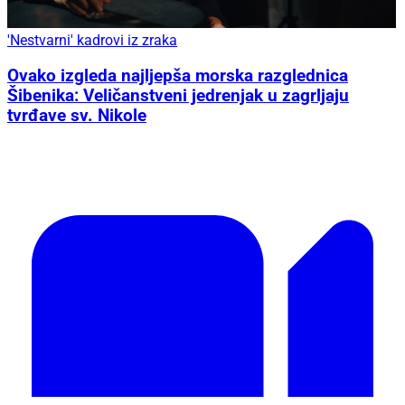
'Nestvarni' kadrovi iz zraka
Ovako izgleda najljepša morska razglednica
Šibenika: Veličanstveni jedrenjak u zagrljaju
tvrđave sv. Nikole