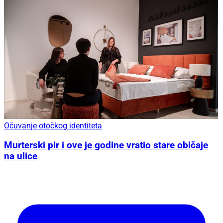
Očuvanje otočkog identiteta
Murterski pir i ove je godine vratio stare običaje
na ulice