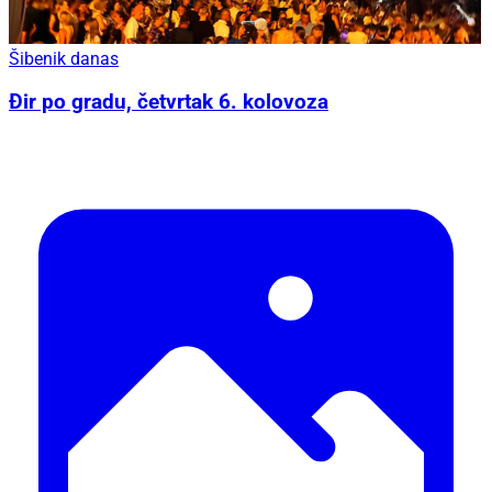
Šibenik danas
Đir po gradu, četvrtak 6. kolovoza