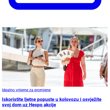
Idealno vrijeme za promjene
Iskoristite ljetne popuste u kolovozu i osvježite
svoj dom uz Hespo akcije