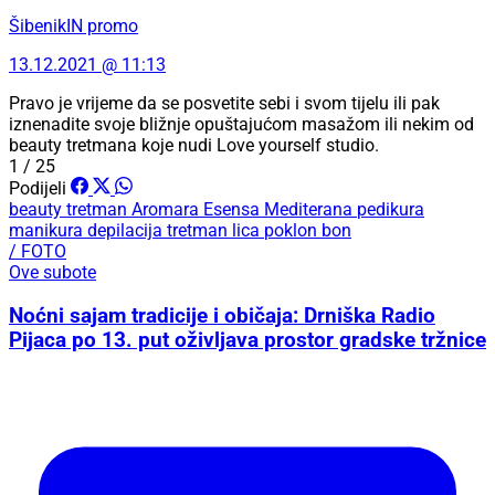
ŠibenikIN promo
13.12.2021 @ 11:13
Pravo je vrijeme da se posvetite sebi i svom tijelu ili pak
iznenadite svoje bližnje opuštajućom masažom ili nekim od
beauty tretmana koje nudi Love yourself studio.
1 / 25
Podijeli
beauty tretman
Aromara
Esensa Mediterana
pedikura
manikura
depilacija
tretman lica
poklon bon
/ FOTO
Ove subote
Noćni sajam tradicije i običaja: Drniška Radio
Pijaca po 13. put oživljava prostor gradske tržnice