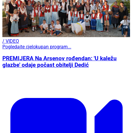
/ VIDEO
Pogledajte cjelokupan program...
PREMIJERA Na Arsenov rođendan: 'U kaležu
glazbe' odaje počast obitelji Dedić