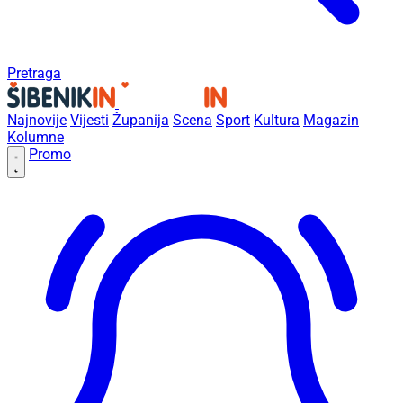
Pretraga
Najnovije
Vijesti
Županija
Scena
Sport
Kultura
Magazin
Kolumne
Promo