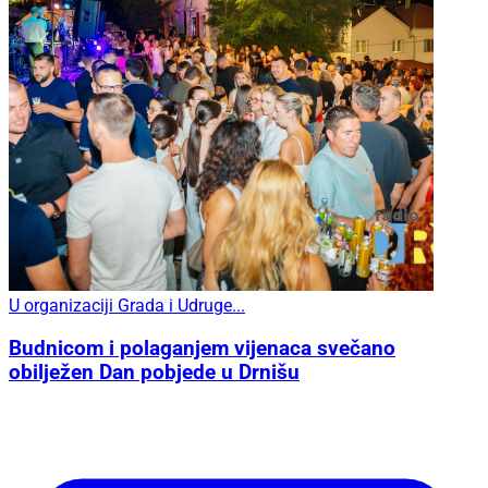
U organizaciji Grada i Udruge...
Budnicom i polaganjem vijenaca svečano
obilježen Dan pobjede u Drnišu